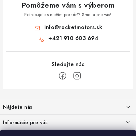
Pomôžeme vám s výberom
Potrebujete s niečím poradiť? Sme tu pre vás!
info
@
rocketmotors.sk
+421 910 603 694
Z
á
Nájdete nás
p
ä
Informácie pre vás
t
i
Moja objednávka