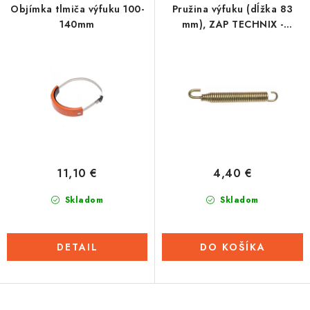
r
e
Objímka tlmiča výfuku 100-
Pružina výfuku (dĺžka 83
Tabuľky veľkostí odevov, prilieb a obuvi rôznych značiek
o
p
140mm
mm), ZAP TECHNIX -
Nemecko
d
r
u
o
k
d
t
u
o
k
v
t
o
11,10 €
4,40 €
v
Skladom
Skladom
DETAIL
DO KOŠÍKA