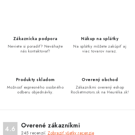
O
v
l
á
d
Zákaznícka podpora
Nákup na splátky
a
Neviete si poradiť? Neváhajte
Na splátky môžete zakúpiť aj
nás kontaktovať!
viac tovarov naraz.
c
i
e
p
Produkty skladom
Overený obchod
r
Možnosť expresného osobného
Zákazníkmi overený eshop
v
odberu objednávky.
Rocketmotors.sk na Heuréka.sk!
k
y
v
ý
Overené zákazníkmi
4.6
p
245
recenzií.
Zobraziť všetky recenzie