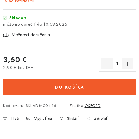
Viac informácií
Tabuľky veľkostí odevov, prilieb a obuvi rôznych značiek
Skladom
10.08.2026
Možnosti doručenia
3,60 €
2,90 € bez DPH
Jednotková cena:
DO KOŠÍKA
Kód tovaru:
SKLAD-M004-16
Značka:
OXFORD
Tlač
Opýtať sa
Strážiť
Zdieľať