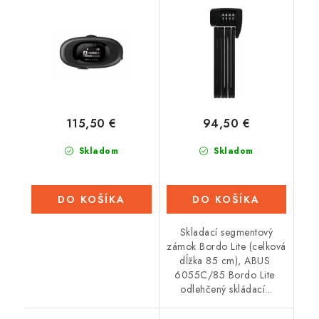
(dosah 0,7 km), SENA
(celková délka 85 cm),
ABUS
115,50 €
94,50 €
Skladom
Skladom
DO KOŠÍKA
DO KOŠÍKA
Skladací segmentový
zámok Bordo Lite (celková
dĺžka 85 cm), ABUS
6055C/85 Bordo Lite
odlehčený skládací...