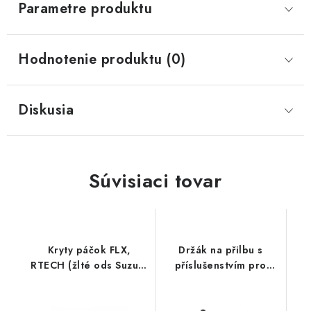
Parametre produktu
Hodnotenie produktu (0)
Diskusia
Súvisiaci tovar
Kryty páčok FLX,
Držák na přilbu s
RTECH (žlté ods Suzuki
příslušenstvím pro
RMZ, 4 varianty v 1, vr.
headset Spider ST1,
montážnej sady)
SENA