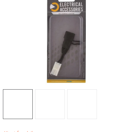
OBLEČENIE
DARČEKY
NÁPLNE A KVAPALINY
NÁHRADNÉ DIELY
MONTÁŽNE SLUŽBY
ZNAČKY
Moja objednávka
Kontakt
Doprava a platba
Návody na montáž
Rozbalené, zánovné a použité produkty
Bonusový systém
Nákup na splátky
Reklamácia a vrátenie tovaru
Obchodné podmienky
Ochrana osobných údajov