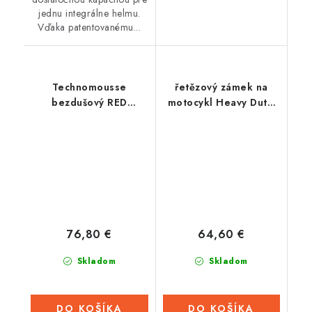
jednu integrálne helmu.
Vďaka patentovanému...
Technomousse
řetězový zámek na
bezdušový RED
motocykl Heavy Duty,
POISON EVO 27,5,
OXFORD (délka 2 m)
Athena
76,80 €
64,60 €
Skladom
Skladom
DO KOŠÍKA
DO KOŠÍKA