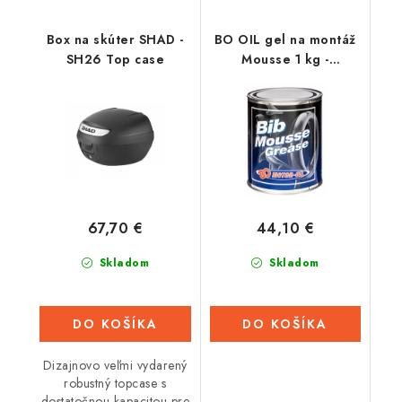
Box na skúter SHAD -
BO OIL gel na montáž
SH26 Top case
Mousse 1 kg -
Nizozemsko
67,70 €
44,10 €
Skladom
Skladom
DO KOŠÍKA
DO KOŠÍKA
Dizajnovo veľmi vydarený
robustný topcase s
dostatočnou kapacitou pre