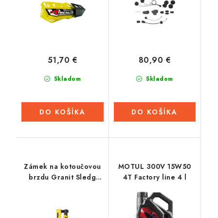
51,70 €
80,90 €
Skladom
Skladom
DO KOŠÍKA
DO KOŠÍKA
Zámek na kotoučovou
MOTUL 300V 15W50
brzdu Granit Sledg
4T Factory line 4 l
Grip (tloušťka třmenu
13 mm), ABUS (fluo
žlutý)