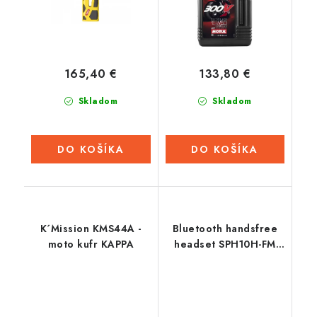
165,40 €
133,80 €
Skladom
Skladom
DO KOŠÍKA
DO KOŠÍKA
K´Mission KMS44A -
Bluetooth handsfree
moto kufr KAPPA
headset SPH10H-FM
pre otvorené prilby
(dosah 0,7 km), SENA