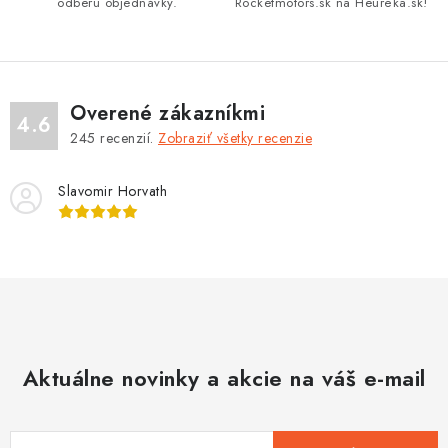
odberu objednávky.
Rocketmotors.sk na Heuréka.sk!
ý
p
i
s
Overené zákazníkmi
4.6
u
245
recenzií.
Zobraziť všetky recenzie
Slavomir Horvath
Aktuálne novinky a akcie na váš e-mail