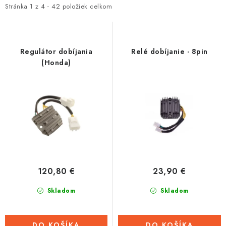
i
e
Stránka
1
z
4
-
42
položiek celkom
Tabuľky veľkostí odevov, prilieb a obuvi rôznych značiek
s
n
p
i
r
e
Regulátor dobíjania
Relé dobíjanie - 8pin
o
p
(Honda)
d
r
u
o
k
d
t
u
o
k
v
t
o
120,80 €
23,90 €
v
Skladom
Skladom
DO KOŠÍKA
DO KOŠÍKA