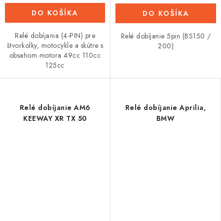
DO KOŠÍKA
DO KOŠÍKA
Relé dobíjania (4-PIN) pre
Relé dobíjanie 5pin (BS150 /
štvorkolky, motocykle a skútre s
200)
obsahom motora 49cc 110cc
125cc
Relé dobíjanie AM6
Relé dobíjanie Aprilia,
KEEWAY XR TX 50
BMW