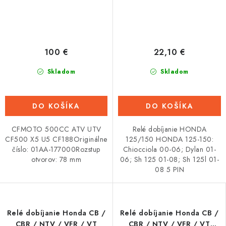
100 €
22,10 €
Skladom
Skladom
DO KOŠÍKA
DO KOŠÍKA
CFMOTO 500CC ATV UTV
Relé dobíjanie HONDA
CF500 X5 U5 CF188Originálne
125/150 HONDA 125-150:
číslo: 01AA-177000Rozstup
Chiocciola 00-06; Dylan 01-
otvorov: 78 mm
06; Sh 125 01-08; Sh 125l 01-
08 5 PIN
Relé dobíjanie Honda CB /
Relé dobíjanie Honda CB /
CBR / NTV / VFR / VT
CBR / NTV / VFR / VT