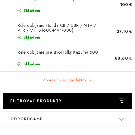
OBLEČENIE
100 €
Skladom
DARČEKY
Relé dobíjanie Honda CB / CBR / NTV /
VFR / VT (31600-MV4-000)
27,10 €
NÁPLNE A KVAPALINY
Skladom
NÁHRADNÉ DIELY
Relé dobíjanie pre štvorkolky Kazuma 500
88,60 €
MONTÁŽNE SLUŽBY
Skladom
ZNAČKY
Zobraziť viac produktov
Moja objednávka
Kontakt
Doprava a platba
FILTROVAŤ PRODUKTY
Návody na montáž
Rozbalené, zánovné a použité produkty
V
R
Bonusový systém
Nákup na splátky
ODPORÚČAME
ý
a
Reklamácia a vrátenie tovaru
Obchodné podmienky
p
d
Ochrana osobných údajov