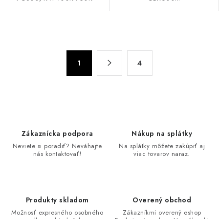
O
v
S
l
1
4
t
á
r
d
á
n
a
k
c
o
i
Zákaznícka podpora
Nákup na splátky
v
e
Neviete si poradiť? Neváhajte
Na splátky môžete zakúpiť aj
a
p
nás kontaktovať!
viac tovarov naraz.
n
r
i
v
e
k
Produkty skladom
Overený obchod
y
Možnosť expresného osobného
Zákazníkmi overený eshop
v