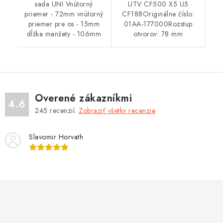
sada UNI Vnútorný
UTV CF500 X5 U5
priemer - 72mm vnútorný
CF188Originálne číslo:
priemer pre os - 15mm
01AA-177000Rozstup
dĺžka manžety - 106mm
otvorov: 78 mm
Overené zákazníkmi
4.6
245
recenzií.
Zobraziť všetky recenzie
Slavomir Horvath