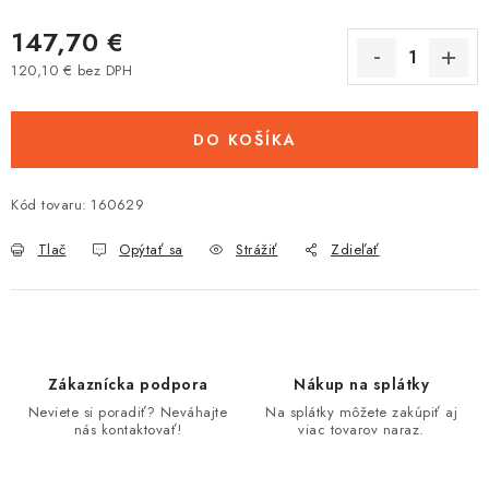
Tabuľky veľkostí odevov, prilieb a obuvi rôznych značiek
147,70 €
120,10 € bez DPH
Jednotková cena:
DO KOŠÍKA
Kód tovaru:
160629
Tlač
Opýtať sa
Strážiť
Zdieľať
Zákaznícka podpora
Nákup na splátky
Neviete si poradiť? Neváhajte
Na splátky môžete zakúpiť aj
nás kontaktovať!
viac tovarov naraz.