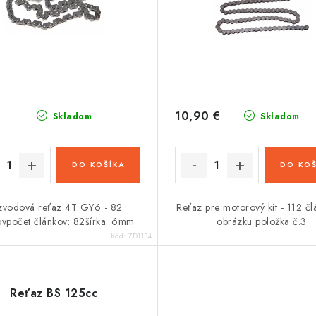
10,90 €
Skladom
Skladom
DO KOŠÍKA
DO KOŠ
zvodová reťaz 4T GY6 - 82
Reťaz pre motorový kit - 112 čl
ovpočet článkov: 82šírka: 6mm
obrázku položka č.3
Kód:
ZD1134
Reťaz BS 125cc