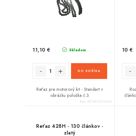
11,10 €
10 €
Skladom
DO KOŠÍKA
Reťaz pre motorový kit - Standart v
Ro
obrázku položka č.3
článk
Kód:
RETMOTKITSTAN
Reťaz 428H - 130 článkov -
zlatý