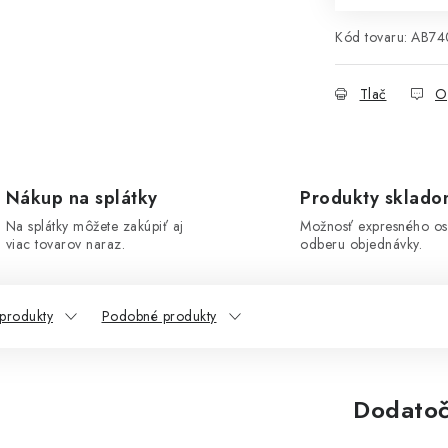
Kód tovaru:
AB74
Tlač
O
Nákup na splátky
Produkty sklad
Na splátky môžete zakúpiť aj
Možnosť expresného o
viac tovarov naraz.
odberu objednávky.
 produkty
Podobné produkty
Dodatoč