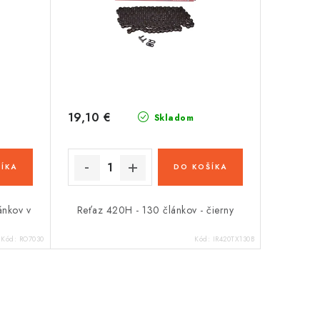
19,10 €
Skladom
ÍKA
DO KOŠÍKA
ánkov v
Reťaz 420H - 130 článkov - čierny
Kód:
RO7030
Kód:
IR420TX130B