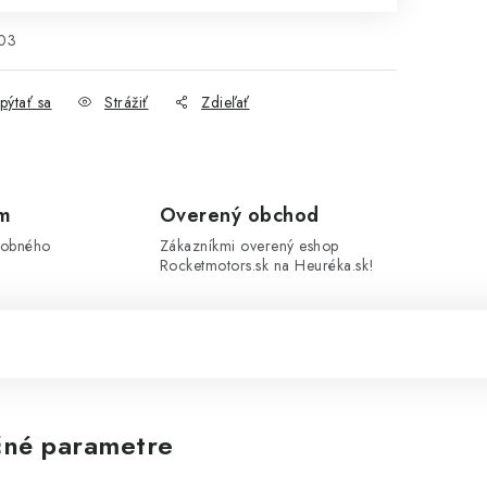
03
pýtať sa
Strážiť
Zdieľať
om
Overený obchod
sobného
Zákazníkmi overený eshop
Rocketmotors.sk na Heuréka.sk!
né parametre