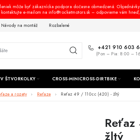
oleniek môže byť zákaznícka podpora dočasne obmedzená. Objednávky
s kontaktujte e-mailom na info@rocketmotors.sk – odpovieme vám hneď
Návody na montáž
Rozbalené, zánovné a použité produkty
B
+421 910 603 
(Pon – Pia: 8:00 – 1
TV ŠTVORKOLKY
CROSS-MINICROSS-DIRTBIKE
KO
ťaze a rozety
Reťaze
Reťaz 49 / 110cc (420) - žltý
Reťaz 
žltý