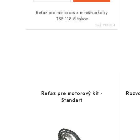
Reťaz pre minicross a miništvorkolky
T8F 118 článkov
Kód:
PKB7014
Reťaz pre motorový kit -
Rozvo
Standart