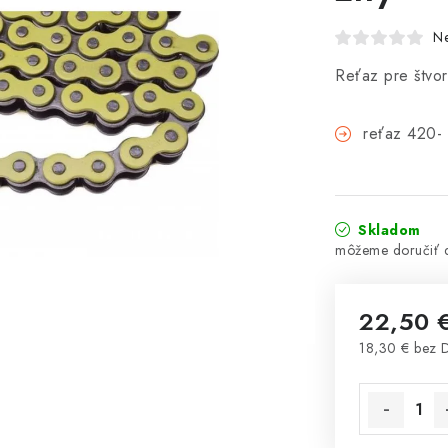
N
Reťaz pre štvo
reťaz 420- 
Skladom
22,50 
18,30 € bez
Jednotková 