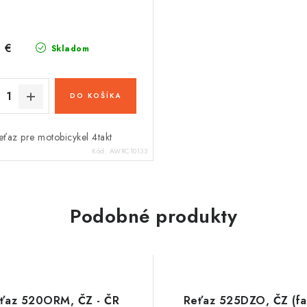
 €
Skladom
DO KOŠÍKA
eťaz pre motobicykel 4takt
Kód:
AWRC10133
Podobné produkty
ťaz 520ORM, ČZ - ČR
Reťaz 525DZO, ČZ (fa