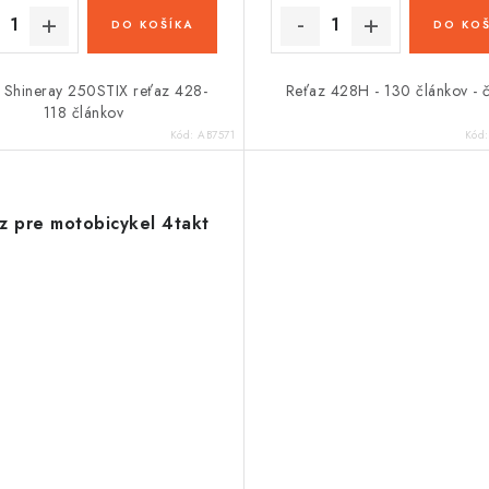
DO KOŠÍKA
DO KOŠ
 Shineray 250STIX reťaz 428-
Reťaz 428H - 130 článkov - č
118 článkov
Kód:
AB7571
Kód
z pre motobicykel 4takt