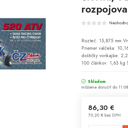
rozpojova
Neohodno
Rozteč: 15,875 mm Vn
Priemer valčeka: 10,1
doštičky vonkajšie: 2
100 článkov: 1,63 kg S
Skladom
11.0
86,30 €
70,20 € bez DPH
Jednotková cena: