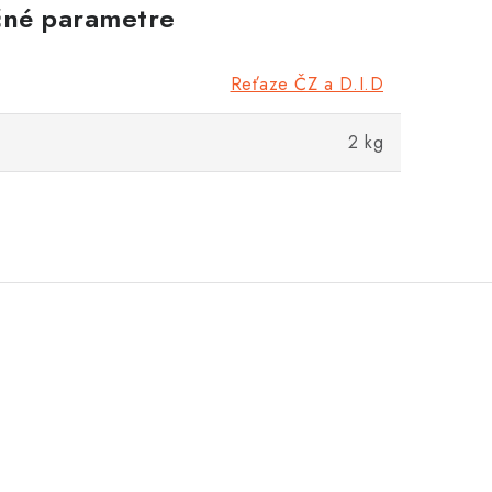
né parametre
Reťaze ČZ a D.I.D
2 kg