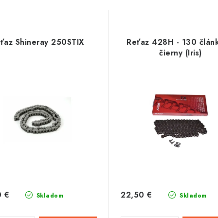
ťaz Shineray 250STIX
Reťaz 428H - 130 článk
čierny (Iris)
0 €
22,50 €
Skladom
Skladom