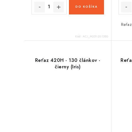
DO KOŠÍKA
Reťaz
Kód:
ACI_M251-20-130G
Reťaz 420H - 130 článkov -
Reťa
čierny (Iris)