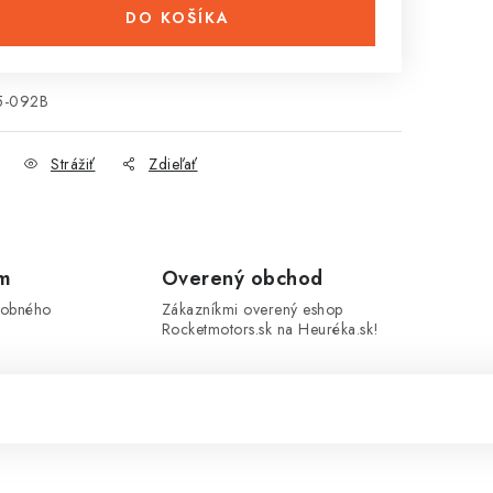
DO KOŠÍKA
5-092B
Strážiť
Zdieľať
om
Overený obchod
sobného
Zákazníkmi overený eshop
Rocketmotors.sk na Heuréka.sk!