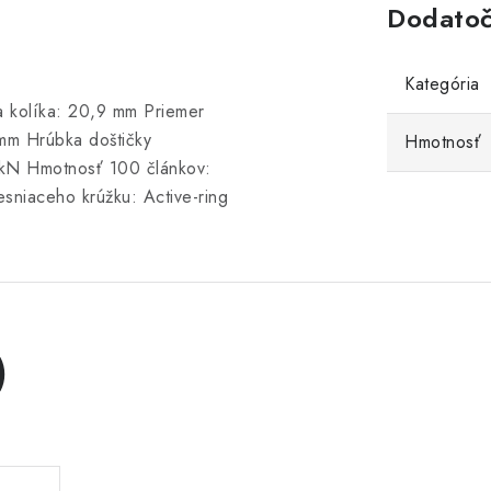
Dodatoč
Kategória
a kolíka: 20,9 mm Priemer
 mm Hrúbka doštičky
Hmotnosť
4 kN Hmotnosť 100 článkov:
esniaceho krúžku: Active-ring
)