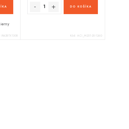
ÍKA
DO KOŠÍKA
ierny
:
IR428TX130B
Kód:
ACI_M251-20-126G