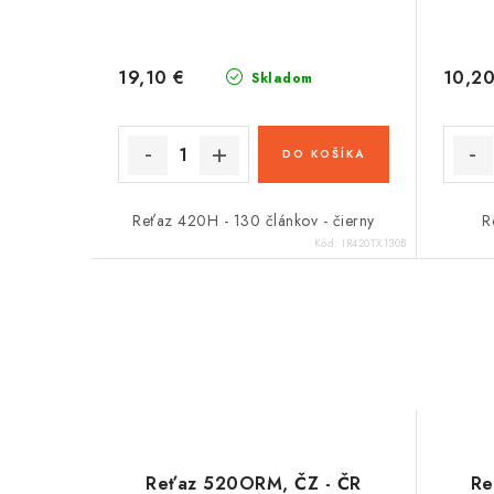
19,10 €
10,20
Skladom
DO KOŠÍKA
Reťaz 420H - 130 článkov - čierny
R
Kód:
IR420TX130B
Reťaz 520ORM, ČZ - ČR
Re