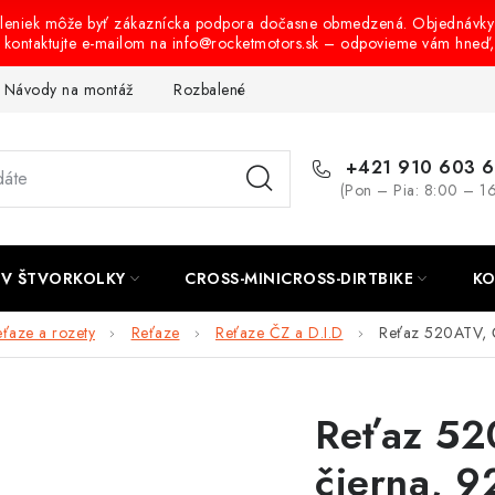
oleniek môže byť zákaznícka podpora dočasne obmedzená. Objednávky
s kontaktujte e-mailom na info@rocketmotors.sk – odpovieme vám hneď
Návody na montáž
Rozbalené, zánovné a použité produkty
B
+421 910 603 
(Pon – Pia: 8:00 – 1
TV ŠTVORKOLKY
CROSS-MINICROSS-DIRTBIKE
KO
ťaze a rozety
Reťaze
Reťaze ČZ a D.I.D
Reťaz 520ATV, ČZ
Reťaz 52
čierna, 9