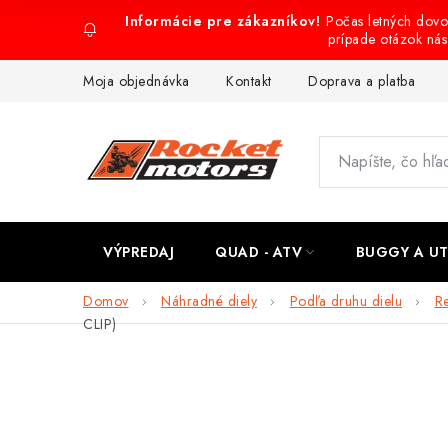
Prejsť
Počas letných dov
na
prípade otázok ná
obsah
Moja objednávka
Kontakt
Doprava a platba
VÝPREDAJ
QUAD - ATV
BUGGY A U
Domov
Náhradné diely
Podľa druhu dielu
Re
CLIP)