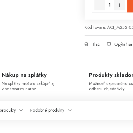
Kód tovaru:
ACI_M252-0
Tlač
Opýtať sa
Nákup na splátky
Produkty sklad
Na splátky môžete zakúpiť aj
Možnosť expresného o
viac tovarov naraz.
odberu objednávky.
 produkty
Podobné produkty