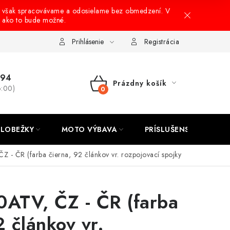
 však spracovávame a odosielame bez obmedzení. V
, ako to bude možné.
onusový systém
Nákup na splátky
Reklamácia a vrátenie tovar
Prihlásenie
Registrácia
694
Prázdny košík
6:00)
NÁKUPNÝ
KOŠÍK
LOBEŽKY
MOTO VÝBAVA
PRÍSLUŠENSTVO
 - ČR (farba čierna, 92 článkov vr. rozpojovací spojky
0ATV, ČZ - ČR (farba
2 článkov vr.