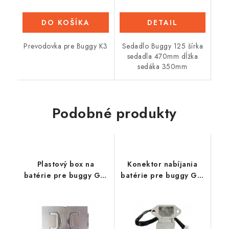
DO KOŠÍKA
DETAIL
Prevodovka pre Buggy K3
Sedadlo Buggy 125 šírka
sedadla 470mm dĺžka
sedáka 350mm
Podobné produkty
Plastový box na
Konektor nabíjania
batérie pre buggy Go-
batérie pre buggy Go-
kart
kart