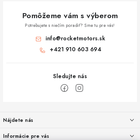
Pomôžeme vám s výberom
Potrebujete s niečím poradiť? Sme tu pre vás!
info
@
rocketmotors.sk
+421 910 603 694
Z
á
Nájdete nás
p
ä
Informácie pre vás