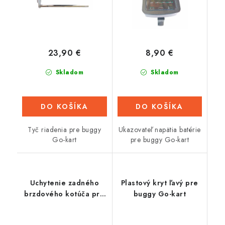
23,90 €
8,90 €
Skladom
Skladom
DO KOŠÍKA
DO KOŠÍKA
Tyč riadenia pre buggy
Ukazovateľ napätia batérie
Go-kart
pre buggy Go-kart
Uchytenie zadného
Plastový kryt ľavý pre
brzdového kotúča pre
buggy Go-kart
buggy Go-kart