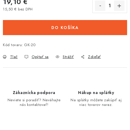
19,10 €
Tabuľky veľkostí odevov, prilieb a obuvi rôznych značiek
15,50 € bez DPH
Jednotková cena:
DO KOŠÍKA
Kód tovaru:
GK-20
Tlač
Opýtať sa
Strážiť
Zdieľať
Zákaznícka podpora
Nákup na splátky
Neviete si poradiť? Neváhajte
Na splátky môžete zakúpiť aj
nás kontaktovať!
viac tovarov naraz.