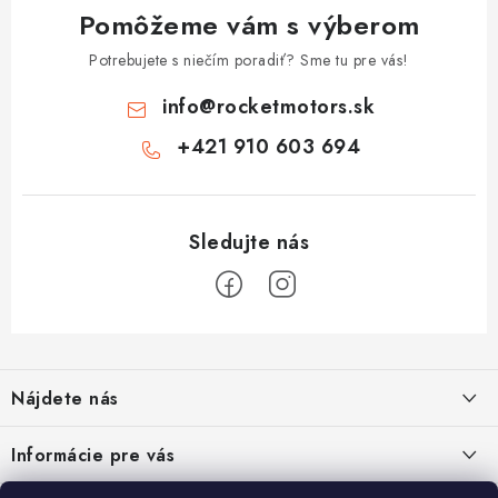
Pomôžeme vám s výberom
Potrebujete s niečím poradiť? Sme tu pre vás!
info
@
rocketmotors.sk
+421 910 603 694
Z
á
Nájdete nás
p
ä
Informácie pre vás
t
Moja objednávka