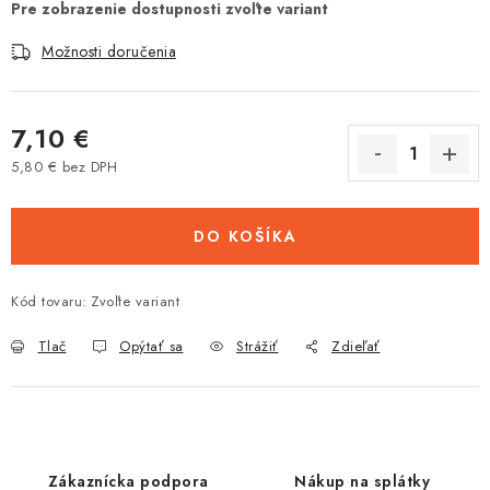
Tabuľky veľkostí odevov, prilieb a obuvi rôznych značiek
Možnosti doručenia
7,10 €
5,80 € bez DPH
Jednotková cena:
DO KOŠÍKA
Kód tovaru:
Zvoľte variant
Tlač
Opýtať sa
Strážiť
Zdieľať
Zákaznícka podpora
Nákup na splátky