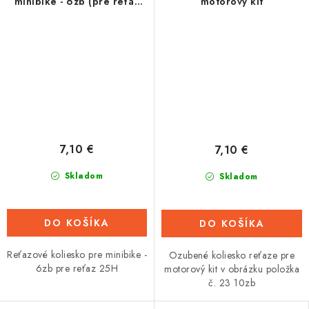
minibike - 6zb (pre reťaz
motorový kit
25H)
7,10 €
7,10 €
Skladom
Skladom
DO KOŠÍKA
DO KOŠÍKA
Reťazové koliesko pre minibike -
Ozubené koliesko reťaze pre
6zb pre reťaz 25H
motorový kit v obrázku položka
č. 23 10zb