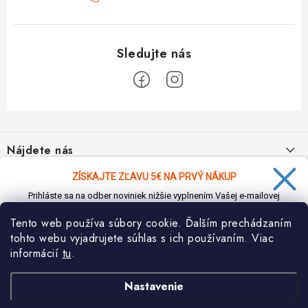
Z
á
Nájdete nás
p
ä
ZÍSKAJTE ZĽAVU 5€ NA PRVÝ NÁKUP
Informácie pre vás
t
Prihláste sa na odber noviniek nižšie vyplnením Vašej e-mailovej
i
adresy a zľava Vám bude ihneď doručená e-mailom!
Moja objednávka
TOP kategórie
Tento web používa súbory cookie. Ďalším prechádzaním
e
tohto webu vyjadrujete súhlas s ich používaním. Viac
Kontakt
Detské štvorkolky
informácií
tu
.
Facebook
Doprava a platba
Prihlásiť sa na odber
Minicross
Nastavenie
Návody na montáž
Moto prilby
Ochrana osobných údajov