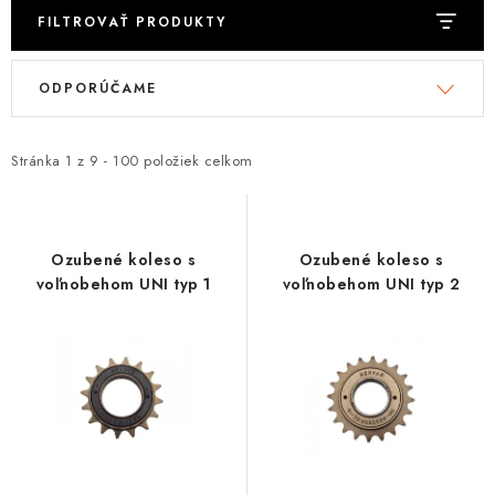
FILTROVAŤ PRODUKTY
Tabuľky veľkostí odevov, prilieb a obuvi rôznych značiek
V
R
ODPORÚČAME
ý
a
p
d
i
e
Stránka
1
z
9
-
100
položiek celkom
s
n
p
i
r
e
Ozubené koleso s
Ozubené koleso s
o
p
voľnobehom UNI typ 1
voľnobehom UNI typ 2
d
r
u
o
k
d
t
u
o
k
v
t