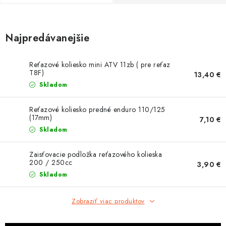
OBLEČENIE
DARČEKY
Najpredávanejšie
NÁPLNE A KVAPALINY
Reťazové koliesko mini ATV 11zb ( pre reťaz
T8F)
13,40 €
NÁHRADNÉ DIELY
Skladom
MONTÁŽNE SLUŽBY
Reťazové koliesko predné enduro 110/125
(17mm)
7,10 €
Skladom
ZNAČKY
Zaisťovacie podložka reťazového kolieska
Moja objednávka
Kontakt
Doprava a platba
200 / 250cc
3,90 €
Skladom
Návody na montáž
Rozbalené, zánovné a použité produkty
Bonusový systém
Nákup na splátky
Zobraziť viac produktov
Reklamácia a vrátenie tovaru
Obchodné podmienky
Ochrana osobných údajov