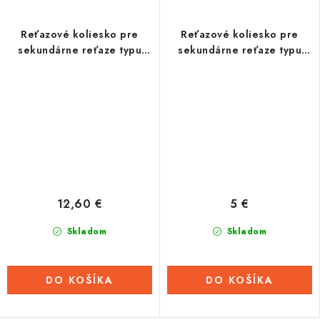
Reťazové koliesko pre
Reťazové koliesko pre
sekundárne reťaze typu
sekundárne reťaze typu
420, BRAKING (14 zubov)
420, JT - Anglicko (13
zubov)
12,60 €
5 €
Skladom
Skladom
DO KOŠÍKA
DO KOŠÍKA