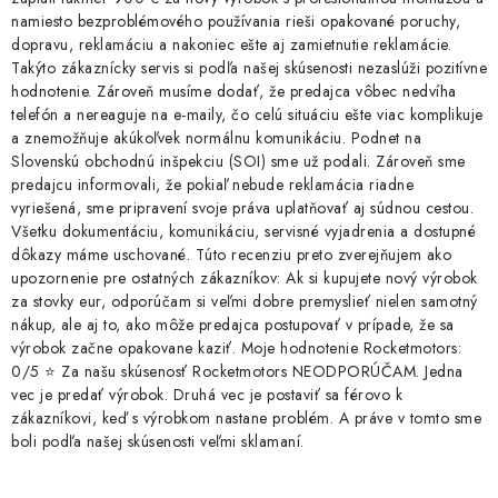
namiesto bezproblémového používania rieši opakované poruchy,
dopravu, reklamáciu a nakoniec ešte aj zamietnutie reklamácie.
Takýto zákaznícky servis si podľa našej skúsenosti nezaslúži pozitívne
hodnotenie. Zároveň musíme dodať, že predajca vôbec nedvíha
telefón a nereaguje na e-maily, čo celú situáciu ešte viac komplikuje
a znemožňuje akúkoľvek normálnu komunikáciu. Podnet na
Slovenskú obchodnú inšpekciu (SOI) sme už podali. Zároveň sme
predajcu informovali, že pokiaľ nebude reklamácia riadne
vyriešená, sme pripravení svoje práva uplatňovať aj súdnou cestou.
Všetku dokumentáciu, komunikáciu, servisné vyjadrenia a dostupné
dôkazy máme uschované. Túto recenziu preto zverejňujem ako
upozornenie pre ostatných zákazníkov: Ak si kupujete nový výrobok
za stovky eur, odporúčam si veľmi dobre premyslieť nielen samotný
nákup, ale aj to, ako môže predajca postupovať v prípade, že sa
výrobok začne opakovane kaziť. Moje hodnotenie Rocketmotors:
0/5 ⭐ Za našu skúsenosť Rocketmotors NEODPORÚČAM. Jedna
vec je predať výrobok. Druhá vec je postaviť sa férovo k
zákazníkovi, keď s výrobkom nastane problém. A práve v tomto sme
boli podľa našej skúsenosti veľmi sklamaní.