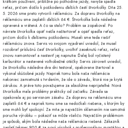
krátkom používaní, približne po polhodine jazdy, navyše spadla
reťaz, pričom došlo k poškodeniu ďalších častí štvorkolky. Dňa 25.
5. 2026 sme preto vytvorili reklamáciu. Za dopravu štvorkolky na
reklamáciu sme zaplatili ďalších 64 €. Štvorkolka bola následne
opravená a vrátená. A čo sa stalo? Problém sa zopakoval. Po
návrate štvorkolka opäť nešla naštartovať a opäť spadla reťaz,
pričom došlo k ďalšiemu poškodeniu. Museli sme teda riešiť
reklamáciu znova. Servis vo svojom vyjadrení uviedol, že musel
rozobrať príslušnú časť štvorkolky, uvoľniť zaseknutú reťaz, reťaz
znovu namontovať a nastaviť jej napnutie. Ďalej bol vyčistený
karburátor a nastavené voľnobežné otáčky. Servis zároveň uviedol,
že štvorkolku následne dva dni testoval, opakovane štartoval a
vykonal skúšobné jazdy. Napriek tomu bola naša reklamácia
nakoniec zamietnutá s tvrdením, že ide o závadu, ktorá nie je krytá
zárukou. A práve toto považujeme za absolútne neprijateľné. Nová
štvorkolka mala problémy prakticky od začiatku. Závada sa
opakovala aj po servisnom zásahu. Za dopravu na reklamáciu sme
zaplatili 64 € a napriek tomu sme sa nedočkali riešenia, s ktorým by
sme mohli byť spokojní. Za mňa je najväčším sklamaním nie samotná
porucha výrobku – pokaziť sa môže všeličo. Najväčším problémom
je spôsob, akým bola následne naša reklamácia riešená. Zákazník
zaplatí takmer 900 € za nový výrobok s profesionálnou montážou a