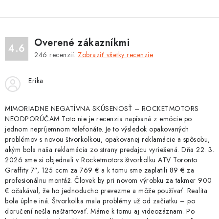
p
i
s
Overené zákazníkmi
4.6
u
246
recenzií.
Zobraziť všetky recenzie
Erika
MIMORIADNE NEGATÍVNA SKÚSENOSŤ – ROCKETMOTORS
NEODPORÚČAM Toto nie je recenzia napísaná z emócie po
jednom nepríjemnom telefonáte. Je to výsledok opakovaných
problémov s novou štvorkolkou, opakovanej reklamácie a spôsobu,
akým bola naša reklamácia zo strany predajcu vyriešená. Dňa 22. 3.
2026 sme si objednali v Rocketmotors štvorkolku ATV Toronto
Graffity 7”, 125 ccm za 769 € a k tomu sme zaplatili 89 € za
profesionálnu montáž. Človek by pri novom výrobku za takmer 900
€ očakával, že ho jednoducho prevezme a môže používať. Realita
bola úplne iná. Štvorkolka mala problémy už od začiatku – po
doručení nešla naštartovať. Máme k tomu aj videozáznam. Po