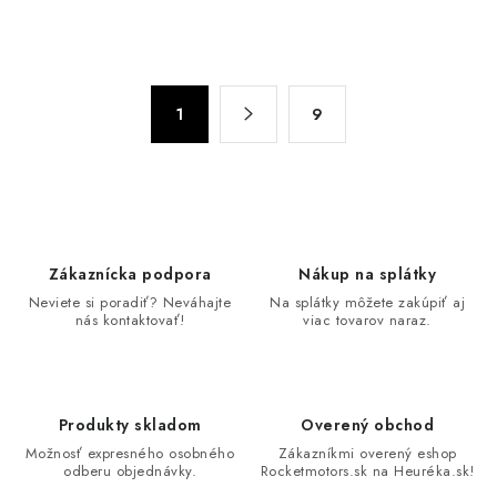
O
v
S
l
1
9
t
á
r
d
á
n
a
k
c
o
i
Zákaznícka podpora
Nákup na splátky
v
e
Neviete si poradiť? Neváhajte
Na splátky môžete zakúpiť aj
a
p
nás kontaktovať!
viac tovarov naraz.
n
r
i
v
e
k
Produkty skladom
Overený obchod
y
Možnosť expresného osobného
Zákazníkmi overený eshop
v
odberu objednávky.
Rocketmotors.sk na Heuréka.sk!
ý