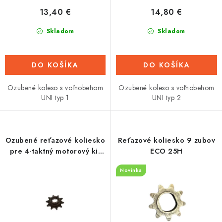
o
13,40 €
14,80 €
v
Skladom
Skladom
DO KOŠÍKA
DO KOŠÍKA
Ozubené koleso s voľnobehom
Ozubené koleso s voľnobehom
UNI typ 1
UNI typ 2
Ozubené reťazové koliesko
Reťazové koliesko 9 zubov
pre 4-taktný motorový kit
ECO 25H
typ 2 (10Z)
Novinka