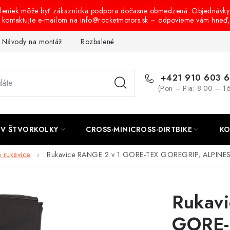
oleniek môže byť zákaznícka podpora dočasne obmedzená. Objednávky
s kontaktujte e-mailom na info@rocketmotors.sk – odpovieme vám hneď
Návody na montáž
Rozbalené, zánovné a použité produkty
B
+421 910 603 
(Pon – Pia: 8:00 – 1
TV ŠTVORKOLKY
CROSS-MINICROSS-DIRTBIKE
KO
 rukavice
Rukavice RANGE 2 v 1 GORE-TEX GOREGRIP, ALPINEST
Rukav
GORE-