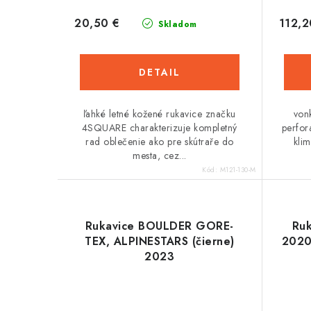
20,50 €
112,2
Skladom
DETAIL
ľahké letné kožené rukavice značku
von
4SQUARE charakterizuje kompletný
perfor
rad oblečenie ako pre skútraře do
kli
mesta, cez...
Kód:
M121-130-M
Rukavice BOULDER GORE-
Ru
TEX, ALPINESTARS (čierne)
2020
2023