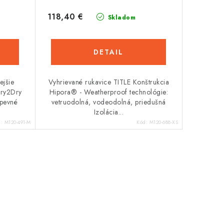
118,40 €
Skladom
DETAIL
ejšie
Vyhrievané rukavice TITLE Konštrukcia
Dry2Dry
Hipora® - Weatherproof technológie:
 pevné
vetruodolná, vodeodolná, priedušná
Izolácia...
d:
M120-491-M
Kód:
M120-688-XS