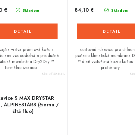
0 €
84,10 €
Skladom
Skladom
DETAIL
DETAIL
kajšia vrstva prémiová kože s
cestovné rukavice pre chladn
áciami vodeodolná a priedušná
počasie klimatická membrána 
matická membrána Dry2Dry ™
™ dlaň vystužená kozie kožou
termálne izolácia...
protektory...
Kód:
M120-446-L
Kó
kavice S MAX DRYSTAR
, ALPINESTARS (čierna /
žltá fluo)