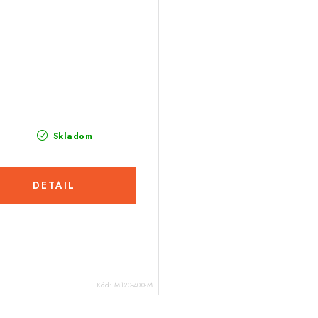
€
Skladom
DETAIL
Kód:
M120-400-M