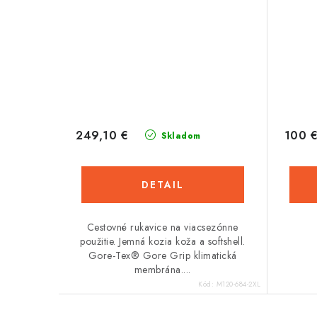
249,10 €
100 
Skladom
DETAIL
Cestovné rukavice na viacsezónne
použitie. Jemná kozia koža a softshell.
Gore-Tex® Gore Grip klimatická
membrána....
Kód:
M120-684-2XL