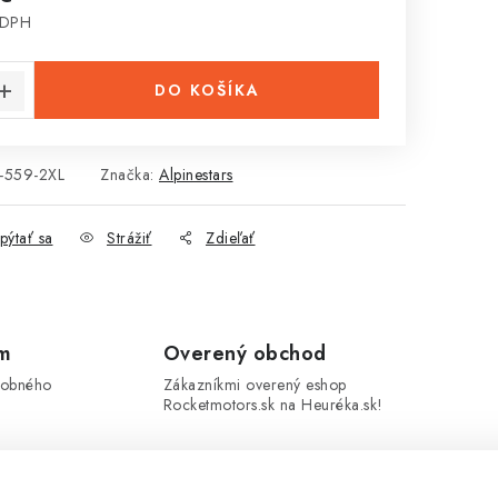
 DPH
cena:
DO KOŠÍKA
-559-2XL
Značka:
Alpinestars
pýtať sa
Strážiť
Zdieľať
om
Overený obchod
sobného
Zákazníkmi overený eshop
Rocketmotors.sk na Heuréka.sk!