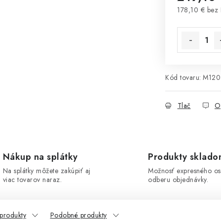
178,10 € bez
Jednotková 
Kód tovaru:
M120
Tlač
O
Nákup na splátky
Produkty sklad
Na splátky môžete zakúpiť aj
Možnosť expresného o
viac tovarov naraz.
odberu objednávky.
 produkty
Podobné produkty