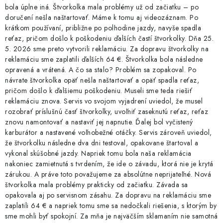
bola úplne iná. Štvorkolka mala problémy už od začiatku – po
doručení nešla naštartovať. Máme k tomu aj videozáznam. Po
krátkom používaní, približne po polhodine jazdy, navyše spadla
reťaz, pričom došlo k poškodeniu ďalších častí štvorkolky. Dňa 25.
5. 2026 sme preto vytvorili reklamáciu. Za dopravu štvorkolky na
reklamáciu sme zaplatili ďalších 64 €. Štvorkolka bola následne
opravená a vrátená. A čo sa stalo? Problém sa zopakoval. Po
návrate štvorkolka opäť nešla naštartovať a opäť spadla reťaz,
pričom došlo k ďalšiemu poškodeniu. Museli sme teda riešiť
reklamáciu znova. Servis vo svojom vyjadrení uviedol, že musel
rozobrať príslušnú časť štvorkolky, uvoľniť zaseknutú reťaz, reťaz
znovu namontovať a nastaviť jej napnutie. Ďalej bol vyčistený
karburátor a nastavené voľnobežné otáčky. Servis zároveň uviedol,
že štvorkolku následne dva dni testoval, opakovane štartoval a
vykonal skúšobné jazdy. Napriek tomu bola naša reklamácia
nakoniec zamietnutá s tvrdením, že ide o závadu, ktorá nie je krytá
zárukou. A práve toto považujeme za absolútne neprijateľné. Nová
štvorkolka mala problémy prakticky od začiatku. Závada sa
opakovala aj po servisnom zásahu. Za dopravu na reklamáciu sme
zaplatili 64 € a napriek tomu sme sa nedočkali riešenia, s ktorým by
sme mohli byť spokojní. Za mňa je najväčším sklamaním nie samotná