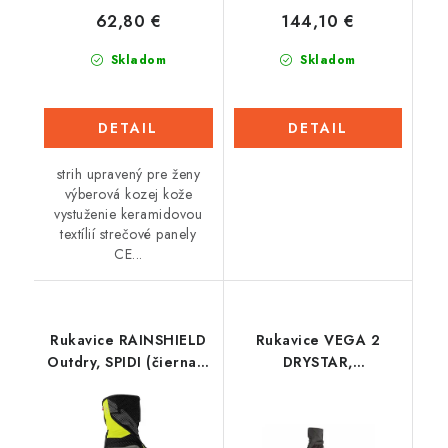
62,80 €
144,10 €
Skladom
Skladom
DETAIL
DETAIL
strih upravený pre ženy
výberová kozej kože
vystuženie keramidovou
textílií strečové panely
CE...
Rukavice RAINSHIELD
Rukavice VEGA 2
Outdry, SPIDI (čierna /
DRYSTAR,
žltá)
ALPINESTARS (černá)