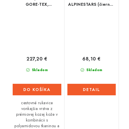
GORE-TEX,
ALPINESTARS (čierna/
ALPINESTARS (čierna)
červená fluo) 2026
227,20 €
68,10 €
Skladom
Skladom
DO KOŠÍKA
DETAIL
cestovné rukavice
vonkajšia vrstva z
prémiovej kozej kože v
kombinácii s
polyamidovou tkaninou a