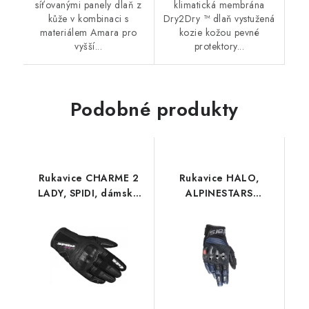
síťovanými panely dlaň z
klimatická membrána
kůže v kombinaci s
Dry2Dry ™ dlaň vystužená
materiálem Amara pro
kozie kožou pevné
vyšší...
protektory...
Podobné produkty
Rukavice CHARME 2
Rukavice HALO,
LADY, SPIDI, dámske
ALPINESTARS
(čierna / biela)
(čierna/modrá) 2026