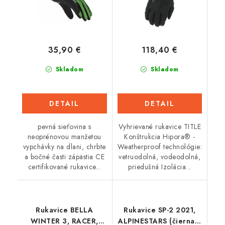
35,90 €
118,40 €
Skladom
Skladom
DETAIL
DETAIL
pevná sieťovina s
Vyhrievané rukavice TITLE
neoprénovou manžetou
Konštrukcia Hipora® -
vypchávky na dlani, chrbte
Weatherproof technológie:
a bočné časti zápästia CE
vetruodolná, vodeodolná,
certifikované rukavice...
priedušná Izolácia...
Rukavice BELLA
Rukavice SP-2 2021,
WINTER 3, RACER,
ALPINESTARS (čierna /