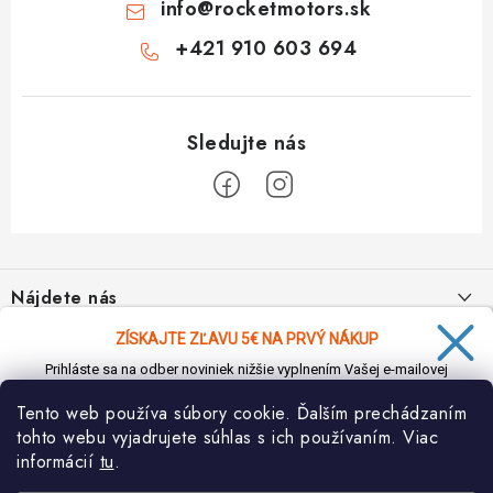
info
@
rocketmotors.sk
+421 910 603 694
Z
á
Nájdete nás
p
ä
ZÍSKAJTE ZĽAVU 5€ NA PRVÝ NÁKUP
Informácie pre vás
t
Prihláste sa na odber noviniek nižšie vyplnením Vašej e-mailovej
i
adresy a zľava Vám bude ihneď doručená e-mailom!
Moja objednávka
TOP kategórie
Tento web používa súbory cookie. Ďalším prechádzaním
e
tohto webu vyjadrujete súhlas s ich používaním. Viac
Kontakt
Detské štvorkolky
informácií
tu
.
Facebook
Doprava a platba
Prihlásiť sa na odber