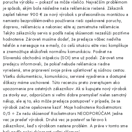
porucha výrobku – pokaziť sa môže všeličo. Najväčším problémom
je spôsob, akým bola následne naša reklamácia riešená. Zákazník
zaplatí takmer 900 € za nový výrobok s profesionálnou montážou a
namiesto bezproblémového používania rieši opakované poruchy,
dopravu, reklamáciu a nakoniec ešte aj zamietnutie reklamácie.
Takýto zákaznícky servis si podľa našej skúsenosti nezaslúži pozitívne
hodnotenie. Zároveň musíme dodať, že predajca vôbec nedvíha
telefón a nereaguje na e-maily, čo celú situáciu ešte viac komplikuje
a znemožňuje akúkoľvek normálnu komunikáciu. Podnet na
Slovenskú obchodnú inšpekciu (SOI) sme už podali. Zároveň sme
predajcu informovali, že pokiaľ nebude reklamácia riadne
vyriešená, sme pripravení svoje práva uplatňovať aj súdnou cestou.
Všetku dokumentáciu, komunikáciu, servisné vyjadrenia a dostupné
dôkazy máme uschované. Túto recenziu preto zverejňujem ako
upozornenie pre ostatných zákazníkov: Ak si kupujete nový výrobok
za stovky eur, odporúčam si veľmi dobre premyslieť nielen samotný
nákup, ale aj to, ako môže predajca postupovať v prípade, že sa
výrobok začne opakovane kaziť. Moje hodnotenie Rocketmotors:
0/5 ⭐ Za našu skúsenosť Rocketmotors NEODPORÚČAM. Jedna
vec je predať výrobok. Druhá vec je postaviť sa férovo k
zákazníkovi, keď s výrobkom nastane problém. A práve v tomto sme