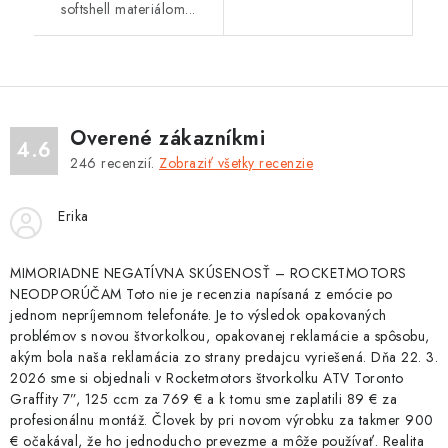
softshell materiálom...
Overené zákazníkmi
4.6
246
recenzií.
Zobraziť všetky recenzie
Erika
MIMORIADNE NEGATÍVNA SKÚSENOSŤ – ROCKETMOTORS
NEODPORÚČAM Toto nie je recenzia napísaná z emócie po
jednom nepríjemnom telefonáte. Je to výsledok opakovaných
problémov s novou štvorkolkou, opakovanej reklamácie a spôsobu,
akým bola naša reklamácia zo strany predajcu vyriešená. Dňa 22. 3.
2026 sme si objednali v Rocketmotors štvorkolku ATV Toronto
Graffity 7”, 125 ccm za 769 € a k tomu sme zaplatili 89 € za
profesionálnu montáž. Človek by pri novom výrobku za takmer 900
€ očakával, že ho jednoducho prevezme a môže používať. Realita