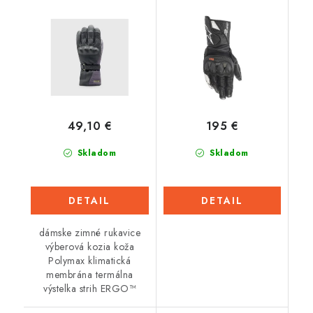
dámske
biela)
(čierna/bordová)
49,10 €
195 €
Skladom
Skladom
DETAIL
DETAIL
dámske zimné rukavice
výberová kozia koža
Polymax klimatická
membrána termálna
výstelka strih ERGO™