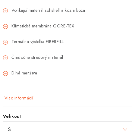
Tabuľky veľkostí odevov, prilieb a obuvi rôznych značiek
Vonkajší materiál softshell a kozia koža
Klimatická membrána GORE-TEX
Termálna výstelka FIBERFILL
Čiastočne strečový materiál
Dlhá manžeta
Viac informácií
Velikost