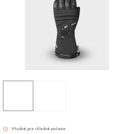
OBLEČENIE
DARČEKY
NÁPLNE A KVAPALINY
NÁHRADNÉ DIELY
MONTÁŽNE SLUŽBY
ZNAČKY
Moja objednávka
Kontakt
Doprava a platba
Návody na montáž
Rozbalené, zánovné a použité produkty
Bonusový systém
Nákup na splátky
Reklamácia a vrátenie tovaru
Obchodné podmienky
Vhodné pre chladné počasie
Ochrana osobných údajov