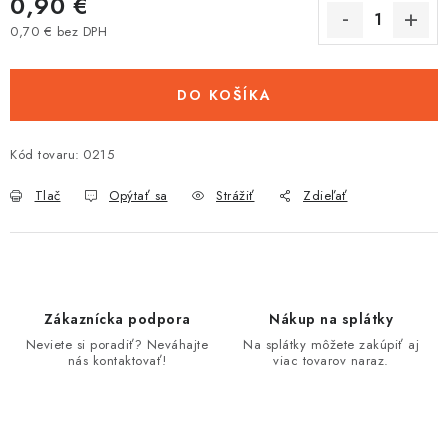
0,90 €
Tabuľky veľkostí odevov, prilieb a obuvi rôznych značiek
0,70 € bez DPH
Jednotková cena:
DO KOŠÍKA
Kód tovaru:
0215
Tlač
Opýtať sa
Strážiť
Zdieľať
Zákaznícka podpora
Nákup na splátky
Neviete si poradiť? Neváhajte
Na splátky môžete zakúpiť aj
nás kontaktovať!
viac tovarov naraz.