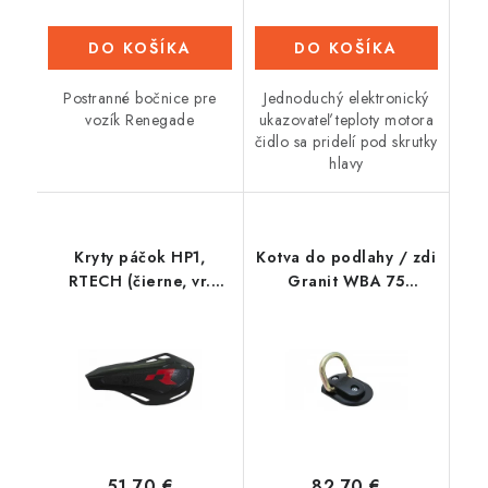
DO KOŠÍKA
DO KOŠÍKA
Postranné bočnice pre
Jednoduchý elektronický
vozík Renegade
ukazovateľ teploty motora
čidlo sa pridelí pod skrutky
hlavy
Kryty páčok HP1,
Kotva do podlahy / zdi
RTECH (čierne, vr.
Granit WBA 75
montážne sady)
(tloušťka oka 14 mm),
ABUS
51,70 €
82,70 €