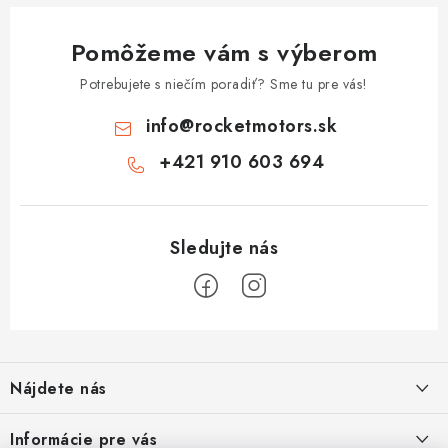
Pomôžeme vám s výberom
Potrebujete s niečím poradiť? Sme tu pre vás!
info
@
rocketmotors.sk
+421 910 603 694
Z
á
Nájdete nás
p
ä
ZÍSKAJTE ZĽAVU 5€ NA PRVÝ NÁKUP
Informácie pre vás