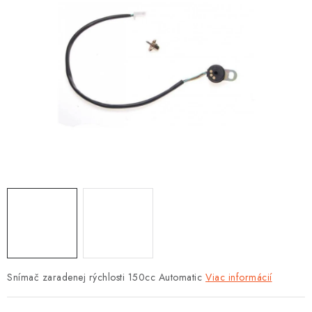
OBLEČENIE
DARČEKY
NÁPLNE A KVAPALINY
NÁHRADNÉ DIELY
MONTÁŽNE SLUŽBY
ZNAČKY
Moja objednávka
Kontakt
Doprava a platba
Návody na montáž
Rozbalené, zánovné a použité produkty
Bonusový systém
Nákup na splátky
Snímač zaradenej rýchlosti 150cc Automatic
Viac informácií
Reklamácia a vrátenie tovaru
Obchodné podmienky
Ochrana osobných údajov