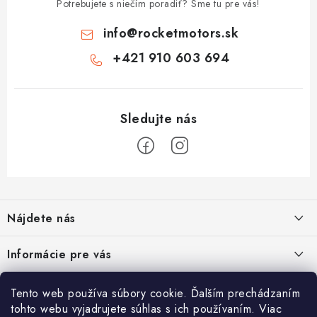
Potrebujete s niečím poradiť? Sme tu pre vás!
info
@
rocketmotors.sk
+421 910 603 694
Z
á
Nájdete nás
p
ä
Informácie pre vás
t
i
Moja objednávka
TOP kategórie
Tento web používa súbory cookie. Ďalším prechádzaním
e
tohto webu vyjadrujete súhlas s ich používaním. Viac
Kontakt