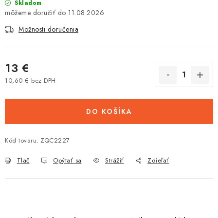
Skladom
Tabuľky veľkostí odevov, prilieb a obuvi rôznych značiek
11.08.2026
Možnosti doručenia
13 €
10,60 € bez DPH
Jednotková cena:
DO KOŠÍKA
Kód tovaru:
ZQC2227
Tlač
Opýtať sa
Strážiť
Zdieľať