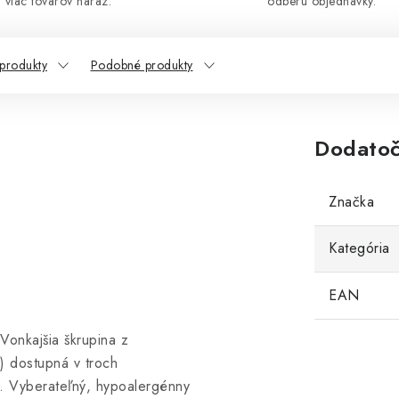
viac tovarov naraz.
odberu objednávky.
 produkty
Podobné produkty
Dodatoč
Značka
Kategória
EAN
Vonkajšia škrupina z
 dostupná v troch
ý. Vyberateľný, hypoalergénny