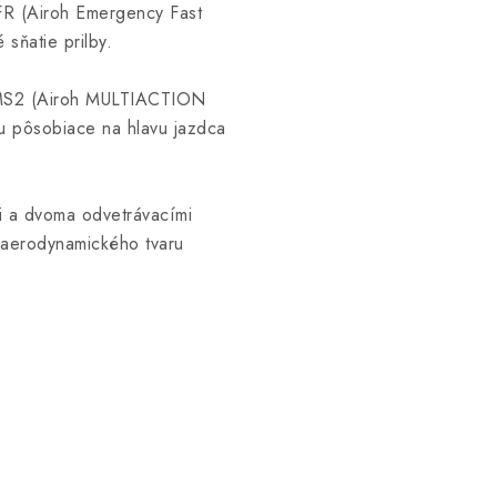
FR (Airoh Emergency Fast
sňatie prilby.
 AMS2 (Airoh MULTIACTION
u pôsobiace na hlavu jazdca
mi a dvoma odvetrávacími
o aerodynamického tvaru