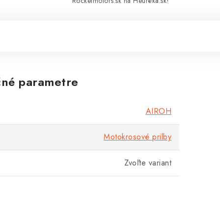
Rocketmotors.sk na Heuréka.sk!
né parametre
AIROH
Motokrosové prilby
Zvoľte variant