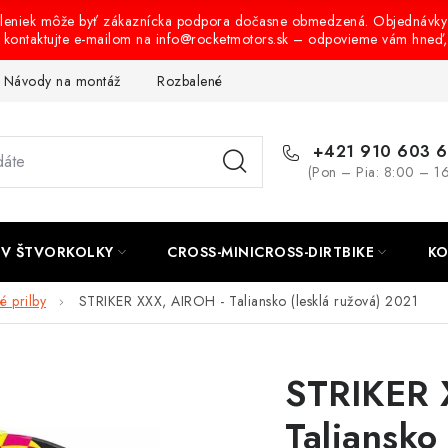
oleniek môže byť zákaznícka podpora dočasne obmedzená. Objednávky
s kontaktujte e-mailom na info@rocketmotors.sk – odpovieme vám hneď
Návody na montáž
Rozbalené, zánovné a použité produkty
B
+421 910 603 
(Pon – Pia: 8:00 – 1
TV ŠTVORKOLKY
CROSS-MINICROSS-DIRTBIKE
KO
 prilby
STRIKER XXX, AIROH - Taliansko (lesklá ružová) 2021
STRIKER 
Taliansko