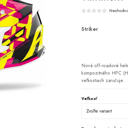
Neohodno
Striker
Nová off-roadové helm
kompozitného HPC (Hi
veľkostiach zaručuje..
Veľkosť