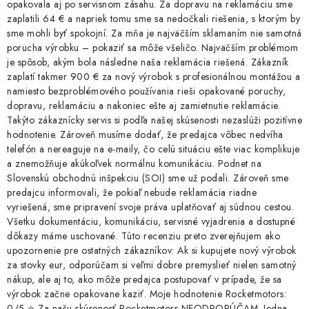
opakovala aj po servisnom zásahu. Za dopravu na reklamáciu sme
zaplatili 64 € a napriek tomu sme sa nedočkali riešenia, s ktorým by
sme mohli byť spokojní. Za mňa je najväčším sklamaním nie samotná
porucha výrobku – pokaziť sa môže všeličo. Najväčším problémom
je spôsob, akým bola následne naša reklamácia riešená. Zákazník
zaplatí takmer 900 € za nový výrobok s profesionálnou montážou a
namiesto bezproblémového používania rieši opakované poruchy,
dopravu, reklamáciu a nakoniec ešte aj zamietnutie reklamácie.
Takýto zákaznícky servis si podľa našej skúsenosti nezaslúži pozitívne
hodnotenie. Zároveň musíme dodať, že predajca vôbec nedvíha
telefón a nereaguje na e-maily, čo celú situáciu ešte viac komplikuje
a znemožňuje akúkoľvek normálnu komunikáciu. Podnet na
Slovenskú obchodnú inšpekciu (SOI) sme už podali. Zároveň sme
predajcu informovali, že pokiaľ nebude reklamácia riadne
vyriešená, sme pripravení svoje práva uplatňovať aj súdnou cestou.
Všetku dokumentáciu, komunikáciu, servisné vyjadrenia a dostupné
dôkazy máme uschované. Túto recenziu preto zverejňujem ako
upozornenie pre ostatných zákazníkov: Ak si kupujete nový výrobok
za stovky eur, odporúčam si veľmi dobre premyslieť nielen samotný
nákup, ale aj to, ako môže predajca postupovať v prípade, že sa
výrobok začne opakovane kaziť. Moje hodnotenie Rocketmotors:
0/5 ⭐ Za našu skúsenosť Rocketmotors NEODPORÚČAM. Jedna