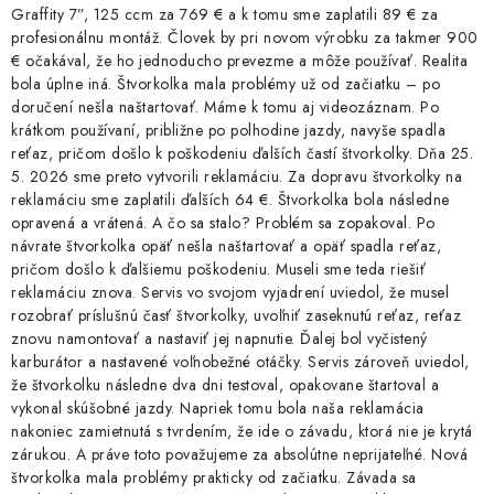
Graffity 7”, 125 ccm za 769 € a k tomu sme zaplatili 89 € za
profesionálnu montáž. Človek by pri novom výrobku za takmer 900
€ očakával, že ho jednoducho prevezme a môže používať. Realita
bola úplne iná. Štvorkolka mala problémy už od začiatku – po
doručení nešla naštartovať. Máme k tomu aj videozáznam. Po
krátkom používaní, približne po polhodine jazdy, navyše spadla
reťaz, pričom došlo k poškodeniu ďalších častí štvorkolky. Dňa 25.
5. 2026 sme preto vytvorili reklamáciu. Za dopravu štvorkolky na
reklamáciu sme zaplatili ďalších 64 €. Štvorkolka bola následne
opravená a vrátená. A čo sa stalo? Problém sa zopakoval. Po
návrate štvorkolka opäť nešla naštartovať a opäť spadla reťaz,
pričom došlo k ďalšiemu poškodeniu. Museli sme teda riešiť
reklamáciu znova. Servis vo svojom vyjadrení uviedol, že musel
rozobrať príslušnú časť štvorkolky, uvoľniť zaseknutú reťaz, reťaz
znovu namontovať a nastaviť jej napnutie. Ďalej bol vyčistený
karburátor a nastavené voľnobežné otáčky. Servis zároveň uviedol,
že štvorkolku následne dva dni testoval, opakovane štartoval a
vykonal skúšobné jazdy. Napriek tomu bola naša reklamácia
nakoniec zamietnutá s tvrdením, že ide o závadu, ktorá nie je krytá
zárukou. A práve toto považujeme za absolútne neprijateľné. Nová
štvorkolka mala problémy prakticky od začiatku. Závada sa