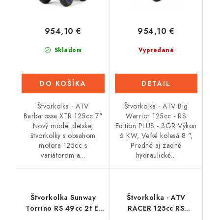
954,10 €
954,10 €
Skladom
Vypredané
DO KOŠÍKA
DETAIL
Štvorkolka - ATV
Štvorkolka - ATV Big
Barbarossa XTR 125cc 7"
Warrior 125cc - RS
Nový model detskej
Edition PLUS - 3GR Výkon
štvorkolky s obsahom
6 KW, Veľké kolesá 8 ",
motora 125cc s
Predné aj zadné
variátorom a...
hydraulické...
Štvorkolka Sunway
Štvorkolka - ATV
Torrino RS 49cc 2t E-
RACER 125cc RS
START (15mm tuning
Edition PLUS - 3G -