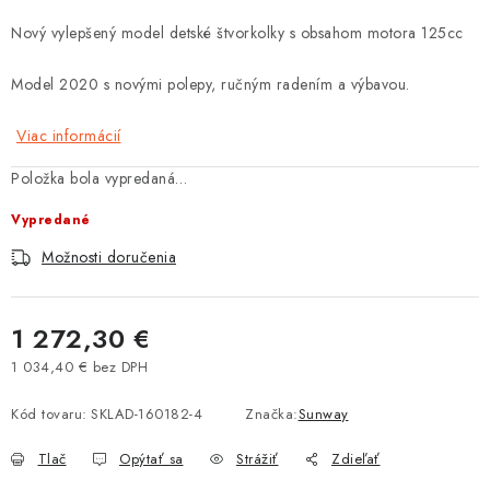
Tabuľky veľkostí odevov, prilieb a obuvi rôznych značiek
Nový vylepšený model detské štvorkolky s obsahom motora 125cc
Model 2020 s novými polepy, ručným radením a výbavou.
Viac informácií
Položka bola vypredaná…
Vypredané
Možnosti doručenia
1 272,30 €
1 034,40 € bez DPH
Jednotková cena:
Kód tovaru:
SKLAD-160182-4
Značka:
Sunway
Tlač
Opýtať sa
Strážiť
Zdieľať