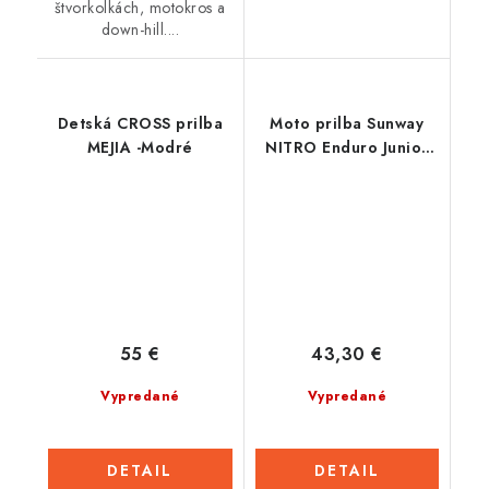
štvorkolkách, motokros a
down-hill....
Detská CROSS prilba
Moto prilba Sunway
MEJIA -Modré
NITRO Enduro Junior
PHX - oranžová
55 €
43,30 €
Vypredané
Vypredané
DETAIL
DETAIL