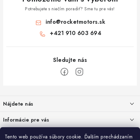
Potrebujete s niečím poradiť? Sme tu pre vás!
info
@
rocketmotors.sk
+421 910 603 694
Z
á
Nájdete nás
p
ä
ZÍSKAJTE ZĽAVU 5€ NA PRVÝ NÁKUP
Informácie pre vás
t
Prihláste sa na odber noviniek nižšie vyplnením Vašej e-mailovej
i
adresy a zľava Vám bude ihneď doručená e-mailom!
Moja objednávka
TOP kategórie
Tento web používa súbory cookie. Ďalším prechádzaním