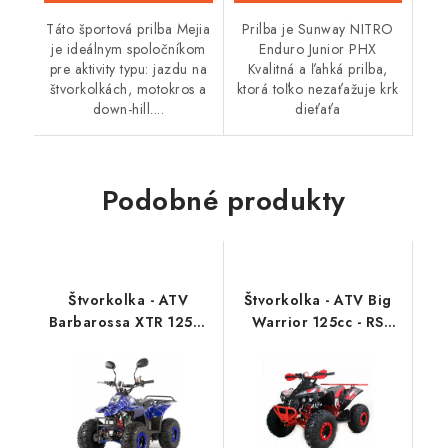
Táto športová prilba Mejia
Prilba je Sunway NITRO
je ideálnym spoločníkom
Enduro Junior PHX
pre aktivity typu: jazdu na
Kvalitná a ľahká prilba,
štvorkolkách, motokros a
ktorá toľko nezaťažuje krk
down-hill....
dieťaťa
Podobné produkty
Štvorkolka - ATV
Štvorkolka - ATV Big
Barbarossa XTR 125cc
Warrior 125cc - RS
7" - Modrá
Edition PLUS - 3GR -
Červená