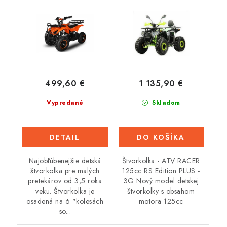
karburátor) - oranžová
Čierno-zelená
499,60 €
1 135,90 €
Vypredané
Skladom
DETAIL
DO KOŠÍKA
Najobľúbenejšie detská
Štvorkolka - ATV RACER
štvorkolka pre malých
125cc RS Edition PLUS -
pretekárov od 3,5 roka
3G Nový model detskej
veku. Štvorkolka je
štvorkolky s obsahom
osadená na 6 "kolesách
motora 125cc
so...