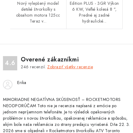
Nový vylepšený model
Edition PLUS - 3GR Výkon
detské štvorkolky s
6 KW, Veľké kolesá 8 ",
obsahom motora 125cc
Predné aj zadné
Teraz v...
hydraulické...
Overené zákazníkmi
4.6
246
recenzií.
Zobraziť všetky recenzie
Erika
MIMORIADNE NEGATÍVNA SKÚSENOSŤ – ROCKETMOTORS
NEODPORÚČAM Toto nie je recenzia napísaná z emócie po
jednom nepríjemnom telefonáte. Je to výsledok opakovaných
problémov s novou štvorkolkou, opakovanej reklamácie a spôsobu,
akým bola naša reklamácia zo strany predajcu vyriešená. Dňa 22. 3.
2026 sme si objednali v Rocketmotors štvorkolku ATV Toronto