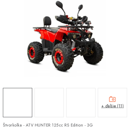
OBLEČENIE
DARČEKY
NÁPLNE A KVAPALINY
NÁHRADNÉ DIELY
MONTÁŽNE SLUŽBY
ZNAČKY
Moja objednávka
Kontakt
Doprava a platba
Návody na montáž
Rozbalené, zánovné a použité produkty
+ ďalšie (11)
Bonusový systém
Nákup na splátky
Reklamácia a vrátenie tovaru
Obchodné podmienky
Štvorkolka - ATV HUNTER 125cc RS Edition - 3G
Ochrana osobných údajov