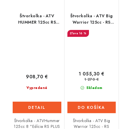
Štvorkolka - ATV
Štvorkolka - ATV Big
HUMMER 125cc RS
Warrior 125cc - RS
Edition PLUS - 3G -
Edition PLUS - 3GR -
16 %
Zelená
Oranžová
1 055,30 €
908,70 €
1 270 €
Vypredané
Skladom
DETAIL
DO KOŠÍKA
Štvorkolka - ATVHummer
Štvorkolka - ATV Big
125cc 8 "Edícia RS PLUS
Warrior 125cc - RS