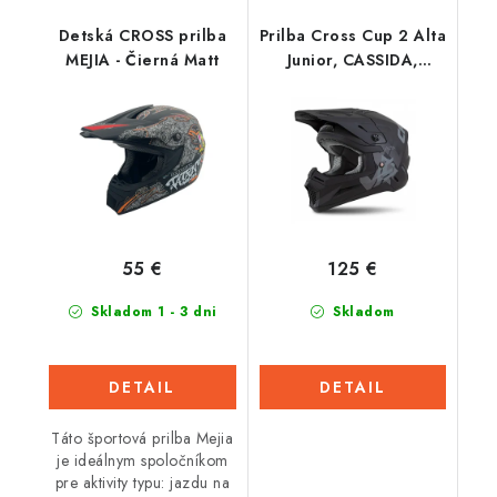
Detská CROSS prilba
Prilba Cross Cup 2 Alta
MEJIA - Čierná Matt
Junior, CASSIDA,
detská (čierna
matná/tmavo šedá)
2026
55 €
125 €
Skladom 1 - 3 dni
Skladom
DETAIL
DETAIL
Táto športová prilba Mejia
je ideálnym spoločníkom
pre aktivity typu: jazdu na