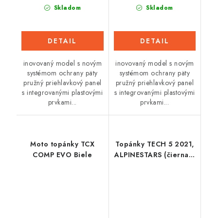
Skladom
Skladom
DETAIL
DETAIL
inovovaný model s novým
inovovaný model s novým
systémom ochrany päty
systémom ochrany päty
pružný priehlavkový panel
pružný priehlavkový panel
s integrovanými plastovými
s integrovanými plastovými
prvkami...
prvkami...
Moto topánky TCX
Topánky TECH 5 2021,
COMP EVO Biele
ALPINESTARS (čierna /
sivá / biela / žltá fluo)