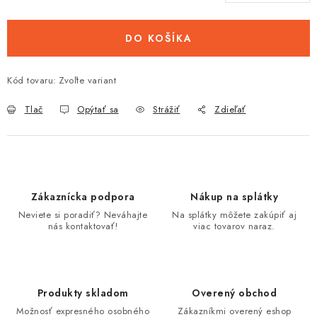
Jednotková cena:
DO KOŠÍKA
Kód tovaru:
Zvoľte variant
Tlač
Opýtať sa
Strážiť
Zdieľať
Zákaznícka podpora
Nákup na splátky
Neviete si poradiť? Neváhajte
Na splátky môžete zakúpiť aj
nás kontaktovať!
viac tovarov naraz.
Produkty skladom
Overený obchod
Možnosť expresného osobného
Zákazníkmi overený eshop