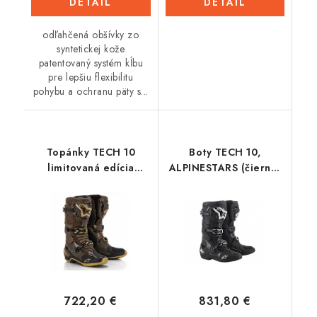
DETAIL
DETAIL
odľahčená obšívky zo
syntetickej kože
patentovaný systém kĺbu
pre lepšiu flexibilitu
pohybu a ochranu päty s...
Topánky TECH 10
Boty TECH 10,
limitovaná edícia
ALPINESTARS (čierna)
SQUAD, ALPINESTARS
2023
(tmavo hnedá/zlatá/
čierna) 2023
722,20 €
831,80 €