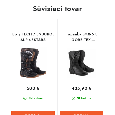
Súvisiaci tovar
Boty TECH 7 ENDURO,
Topánky SMX-6 3
ALPINESTARS
GORE-TEX,
(čierna/tmavá hnedá)
ALPINESTARS
2023
(čierna/tmavo šedá)
2026
500 €
435,90 €
Skladom
Skladom