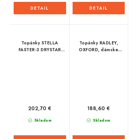
DETAIL
DETAIL
Topánky STELLA
Topánky RADLEY,
FASTER-3 DRYSTAR
OXFORD, dámske
2021, ALPINESTARS,
(čierna)
dámske (čierna /
strieborná)
202,70 €
188,60 €
Skladom
Skladom