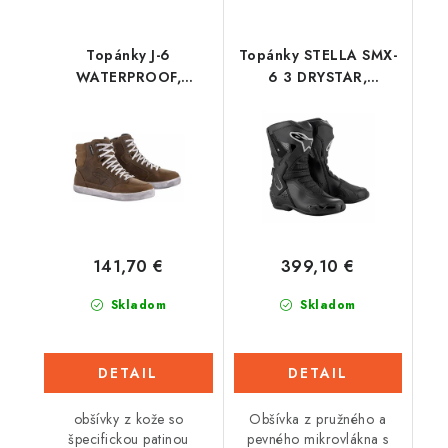
Topánky J-6
Topánky STELLA SMX-
WATERPROOF,
6 3 DRYSTAR,
ALPINESTARS, dámske
ALPINESTARS, dámske
(hnedá)
(čierna/strieborná)
2026
141,70 €
399,10 €
Skladom
Skladom
DETAIL
DETAIL
obšívky z kože so
Obšívka z pružného a
špecifickou patinou
pevného mikrovlákna s