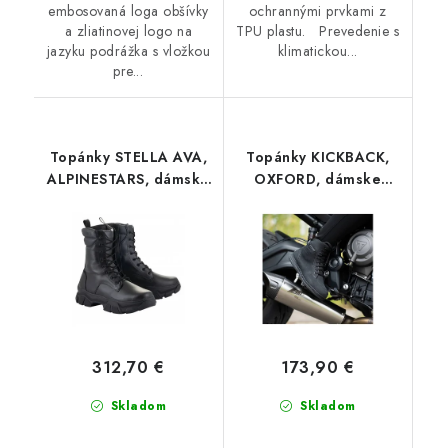
embosovaná loga obšívky
ochrannými prvkami z
a zliatinovej logo na
TPU plastu. Prevedenie s
jazyku podrážka s vložkou
klimatickou...
pre...
Topánky STELLA AVA,
Topánky KICKBACK,
ALPINESTARS, dámske
OXFORD, dámske
(čierna/čierna) 2024
(čierna)
312,70 €
173,90 €
Skladom
Skladom