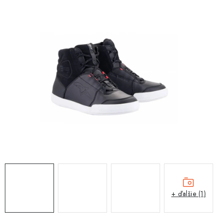
OBLEČENIE
DARČEKY
NÁPLNE A KVAPALINY
NÁHRADNÉ DIELY
MONTÁŽNE SLUŽBY
ZNAČKY
Moja objednávka
Kontakt
Doprava a platba
Návody na montáž
Rozbalené, zánovné a použité produkty
Bonusový systém
Nákup na splátky
+ ďalšie (1)
Reklamácia a vrátenie tovaru
Obchodné podmienky
Ochrana osobných údajov