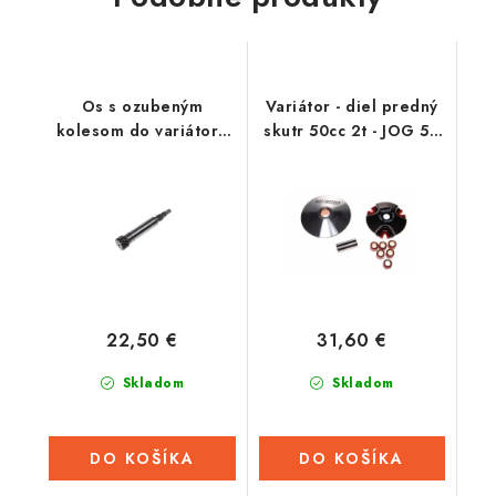
Os s ozubeným
Variátor - diel predný
kolesom do variátora
skutr 50cc 2t - JOG 50
2t - 117mm/13zb
Tuning
22,50 €
31,60 €
Skladom
Skladom
DO KOŠÍKA
DO KOŠÍKA