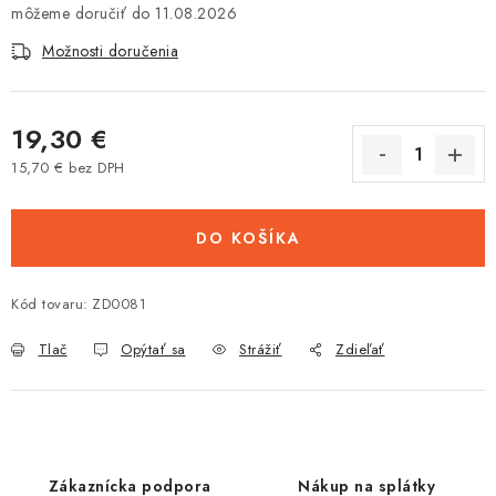
11.08.2026
Tabuľky veľkostí odevov, prilieb a obuvi rôznych značiek
Možnosti doručenia
19,30 €
15,70 € bez DPH
Jednotková cena:
DO KOŠÍKA
Kód tovaru:
ZD0081
Tlač
Opýtať sa
Strážiť
Zdieľať
Zákaznícka podpora
Nákup na splátky