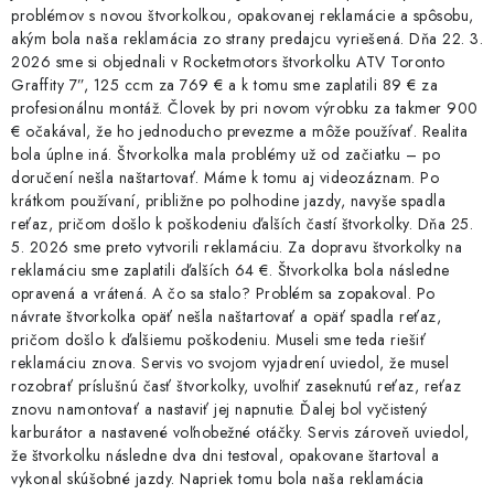
problémov s novou štvorkolkou, opakovanej reklamácie a spôsobu,
akým bola naša reklamácia zo strany predajcu vyriešená. Dňa 22. 3.
2026 sme si objednali v Rocketmotors štvorkolku ATV Toronto
Graffity 7”, 125 ccm za 769 € a k tomu sme zaplatili 89 € za
profesionálnu montáž. Človek by pri novom výrobku za takmer 900
€ očakával, že ho jednoducho prevezme a môže používať. Realita
bola úplne iná. Štvorkolka mala problémy už od začiatku – po
doručení nešla naštartovať. Máme k tomu aj videozáznam. Po
krátkom používaní, približne po polhodine jazdy, navyše spadla
reťaz, pričom došlo k poškodeniu ďalších častí štvorkolky. Dňa 25.
5. 2026 sme preto vytvorili reklamáciu. Za dopravu štvorkolky na
reklamáciu sme zaplatili ďalších 64 €. Štvorkolka bola následne
opravená a vrátená. A čo sa stalo? Problém sa zopakoval. Po
návrate štvorkolka opäť nešla naštartovať a opäť spadla reťaz,
pričom došlo k ďalšiemu poškodeniu. Museli sme teda riešiť
reklamáciu znova. Servis vo svojom vyjadrení uviedol, že musel
rozobrať príslušnú časť štvorkolky, uvoľniť zaseknutú reťaz, reťaz
znovu namontovať a nastaviť jej napnutie. Ďalej bol vyčistený
karburátor a nastavené voľnobežné otáčky. Servis zároveň uviedol,
že štvorkolku následne dva dni testoval, opakovane štartoval a
vykonal skúšobné jazdy. Napriek tomu bola naša reklamácia