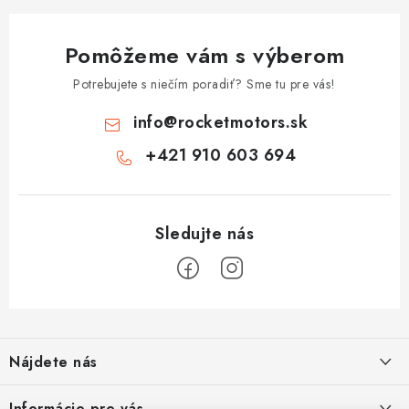
Pomôžeme vám s výberom
Potrebujete s niečím poradiť? Sme tu pre vás!
info
@
rocketmotors.sk
+421 910 603 694
Z
á
Nájdete nás
p
ä
ZÍSKAJTE ZĽAVU 5€ NA PRVÝ NÁKUP
Informácie pre vás