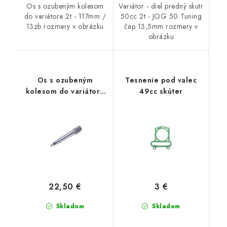
Os s ozubeným kolesom
Variátor - diel predný skutr
do variátora 2t - 117mm /
50cc 2t - JOG 50 Tuning
13zb rozmery v obrázku
čap 13,5mm rozmery v
obrázku
Os s ozubeným
Tesnenie pod valec
kolesom do variátora
49cc skúter
2t - 150mm / 16zb
22,50 €
3 €
Skladom
Skladom