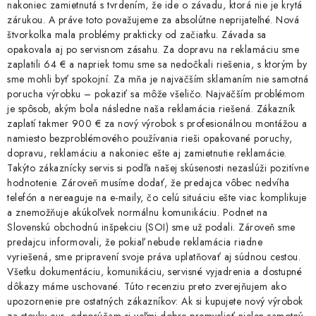
nakoniec zamietnutá s tvrdením, že ide o závadu, ktorá nie je krytá
zárukou. A práve toto považujeme za absolútne neprijateľné. Nová
štvorkolka mala problémy prakticky od začiatku. Závada sa
opakovala aj po servisnom zásahu. Za dopravu na reklamáciu sme
zaplatili 64 € a napriek tomu sme sa nedočkali riešenia, s ktorým by
sme mohli byť spokojní. Za mňa je najväčším sklamaním nie samotná
porucha výrobku – pokaziť sa môže všeličo. Najväčším problémom
je spôsob, akým bola následne naša reklamácia riešená. Zákazník
zaplatí takmer 900 € za nový výrobok s profesionálnou montážou a
namiesto bezproblémového používania rieši opakované poruchy,
dopravu, reklamáciu a nakoniec ešte aj zamietnutie reklamácie.
Takýto zákaznícky servis si podľa našej skúsenosti nezaslúži pozitívne
hodnotenie. Zároveň musíme dodať, že predajca vôbec nedvíha
telefón a nereaguje na e-maily, čo celú situáciu ešte viac komplikuje
a znemožňuje akúkoľvek normálnu komunikáciu. Podnet na
Slovenskú obchodnú inšpekciu (SOI) sme už podali. Zároveň sme
predajcu informovali, že pokiaľ nebude reklamácia riadne
vyriešená, sme pripravení svoje práva uplatňovať aj súdnou cestou.
Všetku dokumentáciu, komunikáciu, servisné vyjadrenia a dostupné
dôkazy máme uschované. Túto recenziu preto zverejňujem ako
upozornenie pre ostatných zákazníkov: Ak si kupujete nový výrobok