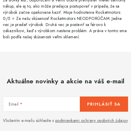
za stovky eur, odporúčam si veľmi dobre premyslieť nielen samotný
nákup, ale aj to, ako môže predajca postupovať v prípade, že sa
výrobok začne opakovane kaziť. Moje hodnotenie Rocketmotors:
0/5 ⭐ Za našu skúsenosť Rocketmotors NEODPORÚČAM. Jedna
vec je predať výrobok. Druhá vec je postaviť sa férovo k
zákazníkovi, keď s výrobkom nastane problém. A práve v tomto sme
boli podľa našej skúsenosti veľmi sklamaní.
Aktuálne novinky a akcie na váš e-mail
Email
PRIHLÁSIŤ SA
Vložením e-mailu súhlasíte s
podmienkami ochrany osobných údajov