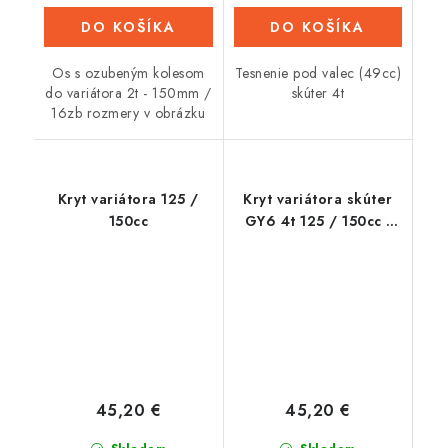
DO KOŠÍKA
DO KOŠÍKA
Os s ozubeným kolesom
Tesnenie pod valec (49cc)
do variátora 2t - 150mm /
skúter 4t
16zb rozmery v obrázku
Kryt variátora 125 /
Kryt variátora skúter
150cc
GY6 4t 125 / 150cc -
410mm
45,20 €
45,20 €