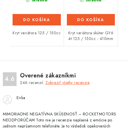
Skladom
Skladom
DO KOŠÍKA
DO KOŠÍKA
Kryt variátora 125 / 150cc
Kryt variátora skúter GY6
4t 125 / 150cc - 410mm
Overené zákazníkmi
4.6
246
recenzií.
Zobraziť všetky recenzie
Erika
MIMORIADNE NEGATÍVNA SKÚSENOSŤ – ROCKETMOTORS
NEODPORÚČAM Toto nie je recenzia napísaná z emócie po
jednom nepríjemnom telefonáte. Je to výsledok opakovaných