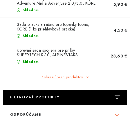
OBLEČENIE
Adventure Mid a Adventure 2.0/3.0, KORE
5,90 €
(1 ks holenná pracka, dĺžka pracky 14,5 cm)
Skladom
DARČEKY
Sada pracky a račne pre topánky Icone,
KORE (1 ks priehlavková pracka)
4,50 €
NÁPLNE A KVAPALINY
Skladom
NÁHRADNÉ DIELY
Kotevná sada spojlera pre prilby
SUPERTECH R-10, ALPINESTARS
23,60 €
MONTÁŽNE SLUŽBY
Skladom
ZNAČKY
Zobraziť viac produktov
Moja objednávka
Kontakt
Doprava a platba
FILTROVAŤ PRODUKTY
Návody na montáž
Rozbalené, zánovné a použité produkty
V
R
Bonusový systém
Nákup na splátky
ODPORÚČAME
ý
a
Reklamácia a vrátenie tovaru
Obchodné podmienky
p
d
Ochrana osobných údajov