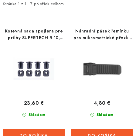
i
e
Stránka
1
z
1
-
7
položiek celkom
Tabuľky veľkostí odevov, prilieb a obuvi rôznych značiek
s
n
p
i
r
e
Kotevná sada spojlera pre
Náhradní pásek řemínku
o
p
prilby SUPERTECH R-10,
pro mikrometrické přezky
ALPINESTARS
přileb
d
r
u
o
k
d
t
u
o
k
v
t
o
23,60 €
4,80 €
v
Skladom
Skladom
DO KOŠÍKA
DO KOŠÍKA