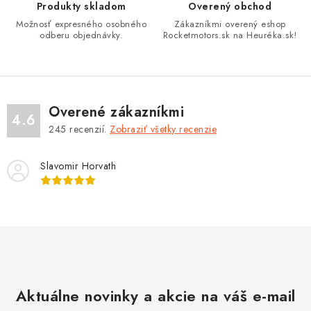
p
Produkty skladom
Overený obchod
r
Možnosť expresného osobného
Zákazníkmi overený eshop
v
odberu objednávky.
Rocketmotors.sk na Heuréka.sk!
k
y
v
ý
Overené zákazníkmi
4.6
p
245
recenzií.
Zobraziť všetky recenzie
i
s
Slavomir Horvath
u
Aktuálne novinky a akcie na váš e-mail