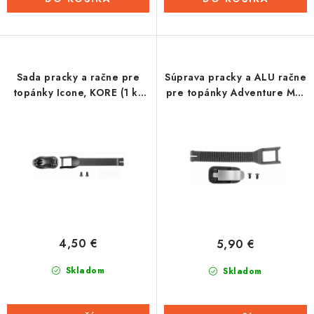
Sada pracky a račne pre
Súprava pracky a ALU račne
topánky Icone, KORE (1 ks
pre topánky Adventure Mid
priehlavková pracka)
a Adventure 2.0/3.0, KORE
(1 ks holenná pracka, dĺžka
pracky 14,5 cm)
4,50 €
5,90 €
Skladom
Skladom