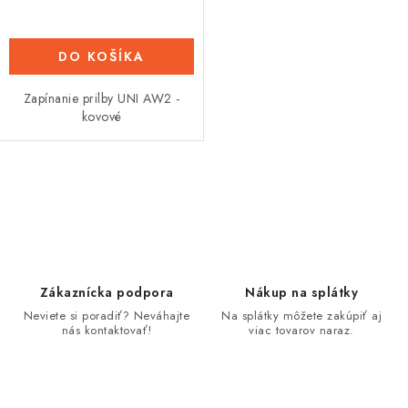
DO KOŠÍKA
Zapínanie prilby UNI AW2 -
kovové
O
v
l
á
d
Zákaznícka podpora
Nákup na splátky
a
Neviete si poradiť? Neváhajte
Na splátky môžete zakúpiť aj
nás kontaktovať!
viac tovarov naraz.
c
i
e