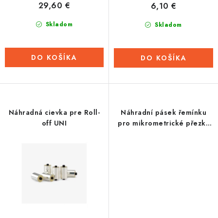
29,60 €
6,10 €
v
Tabuľky veľkostí odevov, prilieb a obuvi rôznych značiek
Skladom
Skladom
DO KOŠÍKA
DO KOŠÍKA
Náhradná cievka pre Roll-
Náhradní pásek řemínku
off UNI
pro mikrometrické přezky
přileb