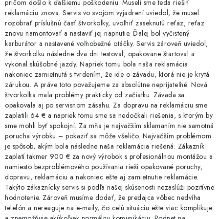
pričom došlo k ďalšiemu poškodeniu. Museli sme teda riešiť
reklamáciu znova. Servis vo svojom vyjadrení uviedol, že musel
rozobrať príslušnú časť štvorkolky, uvoľniť zaseknutú reťaz, reťaz
znovu namontovať a nastaviť jej napnutie. Ďalej bol vyčistený
karburátor a nastavené voľnobežné otáčky. Servis zároveň uviedol,
že štvorkolku následne dva dni testoval, opakovane štartoval a
vykonal skúšobné jazdy. Napriek tomu bola naša reklamácia
nakoniec zamietnutá s tvrdením, že ide o závadu, ktorá nie je krytá
zárukou. A práve toto považujeme za absolútne neprijateľné. Nová
štvorkolka mala problémy prakticky od začiatku. Závada sa
opakovala aj po servisnom zásahu. Za dopravu na reklamáciu sme
zaplatili 64 € a napriek tomu sme sa nedočkali riešenia, s ktorým by
sme mohli byť spokojní. Za mňa je najväčším sklamaním nie samotná
porucha výrobku – pokaziť sa môže všeličo. Najväčším problémom
je spôsob, akým bola následne naša reklamácia riešená. Zákazník
zaplatí takmer 900 € za nový výrobok s profesionálnou montážou a
namiesto bezproblémového používania rieši opakované poruchy,
dopravu, reklamáciu a nakoniec ešte aj zamietnutie reklamácie.
Takýto zákaznícky servis si podľa našej skúsenosti nezaslúži pozitívne
hodnotenie. Zároveň musíme dodať, že predajca vôbec nedvíha
telefón a nereaguje na e-maily, čo celú situáciu ešte viac komplikuje
a znemožňuje akúkoľvek normálnu komunikáciu. Podnet na