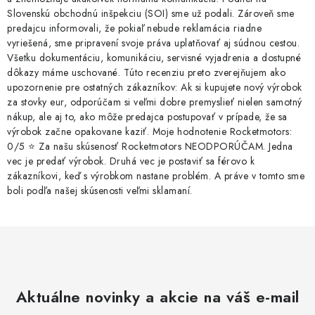
Slovenskú obchodnú inšpekciu (SOI) sme už podali. Zároveň sme
predajcu informovali, že pokiaľ nebude reklamácia riadne
vyriešená, sme pripravení svoje práva uplatňovať aj súdnou cestou.
Všetku dokumentáciu, komunikáciu, servisné vyjadrenia a dostupné
dôkazy máme uschované. Túto recenziu preto zverejňujem ako
upozornenie pre ostatných zákazníkov: Ak si kupujete nový výrobok
za stovky eur, odporúčam si veľmi dobre premyslieť nielen samotný
nákup, ale aj to, ako môže predajca postupovať v prípade, že sa
výrobok začne opakovane kaziť. Moje hodnotenie Rocketmotors:
0/5 ⭐ Za našu skúsenosť Rocketmotors NEODPORÚČAM. Jedna
vec je predať výrobok. Druhá vec je postaviť sa férovo k
zákazníkovi, keď s výrobkom nastane problém. A práve v tomto sme
boli podľa našej skúsenosti veľmi sklamaní.
Aktuálne novinky a akcie na váš e-mail