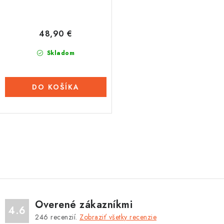
48,90 €
Skladom
DO KOŠÍKA
O
v
l
á
d
Overené zákazníkmi
a
4.6
246
recenzií.
Zobraziť všetky recenzie
c