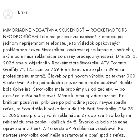
i
Erika
e
p
r
MIMORIADNE NEGATÍVNA SKÚSENOSŤ – ROCKETMOTORS
NEODPORÚČAM Toto nie je recenzia napísaná z emócie po
v
jednom nepríjemnom telefonáte. Je to výsledok opakovaných
k
problémov s novou štvorkolkou, opakovanej reklamácie a spôsobu,
y
akým bola naša reklamácia zo strany predajcu vyriešená. Dňa 22. 3.
v
2026 sme si objednali v Rocketmotors štvorkolku ATV Toronto
Graffity 7”, 125 ccm za 769 € a k tomu sme zaplatili 89 € za
ý
profesionálnu montáž. Človek by pri novom výrobku za takmer 900
p
€ očakával, že ho jednoducho prevezme a môže používať. Realita
i
bola úplne iná. Štvorkolka mala problémy už od začiatku – po
s
doručení nešla naštartovať. Máme k tomu aj videozáznam. Po
u
krátkom používaní, približne po polhodine jazdy, navyše spadla
reťaz, pričom došlo k poškodeniu ďalších častí štvorkolky. Dňa 25.
5. 2026 sme preto vytvorili reklamáciu. Za dopravu štvorkolky na
reklamáciu sme zaplatili ďalších 64 €. Štvorkolka bola následne
opravená a vrátená. A čo sa stalo? Problém sa zopakoval. Po
návrate štvorkolka opäť nešla naštartovať a opäť spadla reťaz,