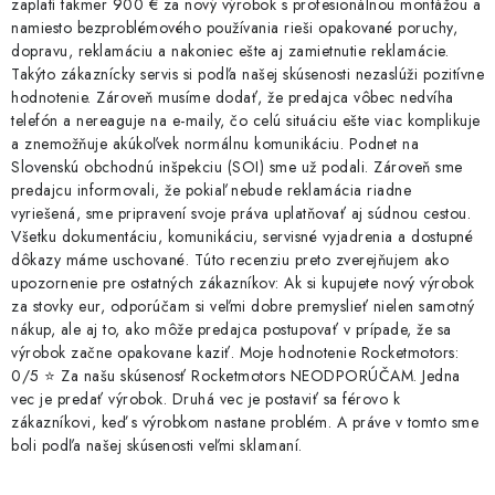
zaplatí takmer 900 € za nový výrobok s profesionálnou montážou a
namiesto bezproblémového používania rieši opakované poruchy,
dopravu, reklamáciu a nakoniec ešte aj zamietnutie reklamácie.
Takýto zákaznícky servis si podľa našej skúsenosti nezaslúži pozitívne
hodnotenie. Zároveň musíme dodať, že predajca vôbec nedvíha
telefón a nereaguje na e-maily, čo celú situáciu ešte viac komplikuje
a znemožňuje akúkoľvek normálnu komunikáciu. Podnet na
Slovenskú obchodnú inšpekciu (SOI) sme už podali. Zároveň sme
predajcu informovali, že pokiaľ nebude reklamácia riadne
vyriešená, sme pripravení svoje práva uplatňovať aj súdnou cestou.
Všetku dokumentáciu, komunikáciu, servisné vyjadrenia a dostupné
dôkazy máme uschované. Túto recenziu preto zverejňujem ako
upozornenie pre ostatných zákazníkov: Ak si kupujete nový výrobok
za stovky eur, odporúčam si veľmi dobre premyslieť nielen samotný
nákup, ale aj to, ako môže predajca postupovať v prípade, že sa
výrobok začne opakovane kaziť. Moje hodnotenie Rocketmotors:
0/5 ⭐ Za našu skúsenosť Rocketmotors NEODPORÚČAM. Jedna
vec je predať výrobok. Druhá vec je postaviť sa férovo k
zákazníkovi, keď s výrobkom nastane problém. A práve v tomto sme
boli podľa našej skúsenosti veľmi sklamaní.