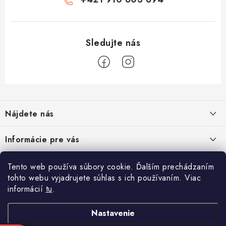
Z
á
Nájdete nás
p
ä
Informácie pre vás
t
i
Moja objednávka
TOP kategórie
Tento web používa súbory cookie. Ďalším prechádzaním
e
tohto webu vyjadrujete súhlas s ich používaním. Viac
Kontakt
Detské štvorkolky
informácií
tu
.
Facebook
Doprava a platba
Minicross
Nastavenie
Návody na montáž
Moto prilby