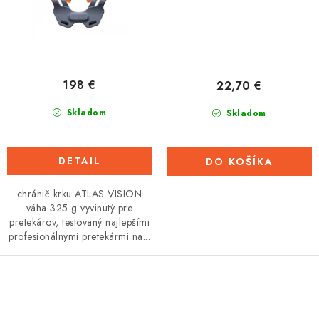
198 €
22,70 €
Skladom
Skladom
DETAIL
DO KOŠÍKA
chránič krku ATLAS VISION
váha 325 g vyvinutý pre
pretekárov, testovaný najlepšími
profesionálnymi pretekármi na...
O
v