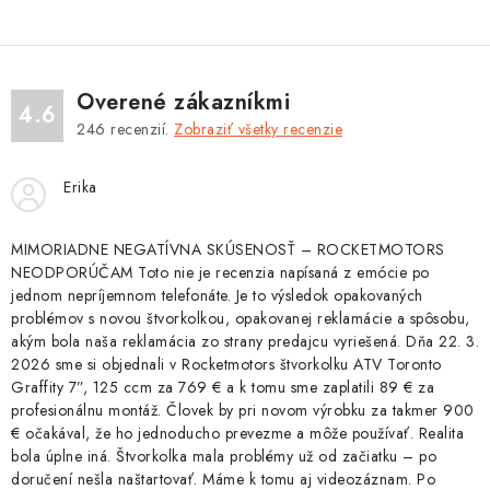
l
á
d
Overené zákazníkmi
a
4.6
246
recenzií.
Zobraziť všetky recenzie
c
i
Erika
e
p
r
MIMORIADNE NEGATÍVNA SKÚSENOSŤ – ROCKETMOTORS
NEODPORÚČAM Toto nie je recenzia napísaná z emócie po
v
jednom nepríjemnom telefonáte. Je to výsledok opakovaných
k
problémov s novou štvorkolkou, opakovanej reklamácie a spôsobu,
y
akým bola naša reklamácia zo strany predajcu vyriešená. Dňa 22. 3.
v
2026 sme si objednali v Rocketmotors štvorkolku ATV Toronto
Graffity 7”, 125 ccm za 769 € a k tomu sme zaplatili 89 € za
ý
profesionálnu montáž. Človek by pri novom výrobku za takmer 900
p
€ očakával, že ho jednoducho prevezme a môže používať. Realita
i
bola úplne iná. Štvorkolka mala problémy už od začiatku – po
s
doručení nešla naštartovať. Máme k tomu aj videozáznam. Po