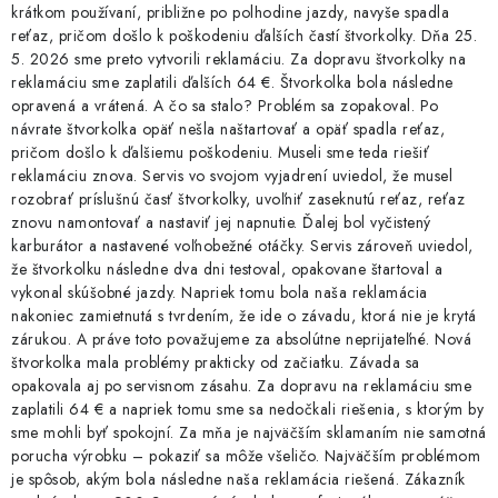
u
krátkom používaní, približne po polhodine jazdy, navyše spadla
reťaz, pričom došlo k poškodeniu ďalších častí štvorkolky. Dňa 25.
5. 2026 sme preto vytvorili reklamáciu. Za dopravu štvorkolky na
reklamáciu sme zaplatili ďalších 64 €. Štvorkolka bola následne
opravená a vrátená. A čo sa stalo? Problém sa zopakoval. Po
návrate štvorkolka opäť nešla naštartovať a opäť spadla reťaz,
pričom došlo k ďalšiemu poškodeniu. Museli sme teda riešiť
reklamáciu znova. Servis vo svojom vyjadrení uviedol, že musel
rozobrať príslušnú časť štvorkolky, uvoľniť zaseknutú reťaz, reťaz
znovu namontovať a nastaviť jej napnutie. Ďalej bol vyčistený
karburátor a nastavené voľnobežné otáčky. Servis zároveň uviedol,
že štvorkolku následne dva dni testoval, opakovane štartoval a
vykonal skúšobné jazdy. Napriek tomu bola naša reklamácia
nakoniec zamietnutá s tvrdením, že ide o závadu, ktorá nie je krytá
zárukou. A práve toto považujeme za absolútne neprijateľné. Nová
štvorkolka mala problémy prakticky od začiatku. Závada sa
opakovala aj po servisnom zásahu. Za dopravu na reklamáciu sme
zaplatili 64 € a napriek tomu sme sa nedočkali riešenia, s ktorým by
sme mohli byť spokojní. Za mňa je najväčším sklamaním nie samotná
porucha výrobku – pokaziť sa môže všeličo. Najväčším problémom
je spôsob, akým bola následne naša reklamácia riešená. Zákazník