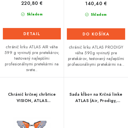
220,80 €
140,40 €
v
Tabuľky veľkostí odevov, prilieb a obuvi rôznych značiek
Skladom
Skladom
DETAIL
DO KOŠÍKA
chránič krku ATLAS AIR váha
chránič krku ATLAS PRODIGY
599 g vyvinutý pre pretekárov,
váha 590g vyvinutý pre
testovaný najlepšími
pretekárov, testovaný najlepšími
profesionálnymi pretekármi na
profesionálnymi pretekármi na...
svete...
Chránič krčnej chrbtice
Sada kĺbov na Krčná linke
VISION, ATLAS
ATLAS (Air, Prodigy,
(sivá/oranžová)
Carbon)