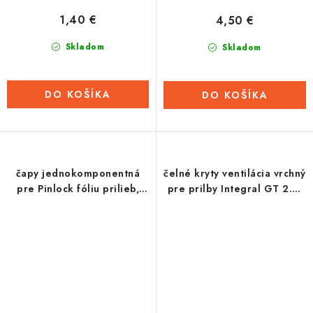
1,40 €
4,50 €
Skladom
Skladom
DO KOŠÍKA
DO KOŠÍKA
čapy jednokomponentná
čelné kryty ventilácia vrchný
pre Pinlock fóliu prilieb,
pre prilby Integral GT 2.0,
Cassidy (pár)
Cassidy (čierna lesklá)