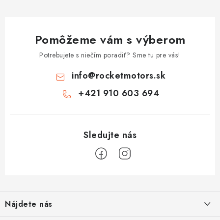
Pomôžeme vám s výberom
Potrebujete s niečím poradiť? Sme tu pre vás!
info
@
rocketmotors.sk
+421 910 603 694
Z
á
Nájdete nás
p