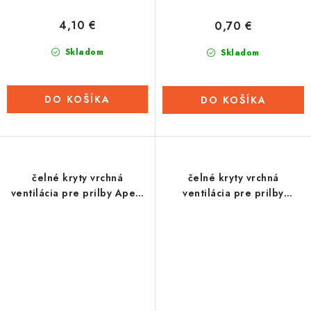
4,10 €
0,70 €
Skladom
Skladom
DO KOŠÍKA
DO KOŠÍKA
čelné kryty vrchná
čelné kryty vrchná
ventilácia pre prilby Apex,
ventilácia pre prilby
Cassidy - ČR (pár)
Compress 2.0, Cassidy