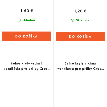
1,60 €
1,20 €
Skladom
Skladom
DO KOŠÍKA
DO KOŠÍKA
čelné kryty vrchná
čelné kryty vrchná
ventilácia pre prilby Cross
ventilácia pre prilby Cross
Pro II, Cassidy (čierna)
Pro II, Cassidy (oranžová)