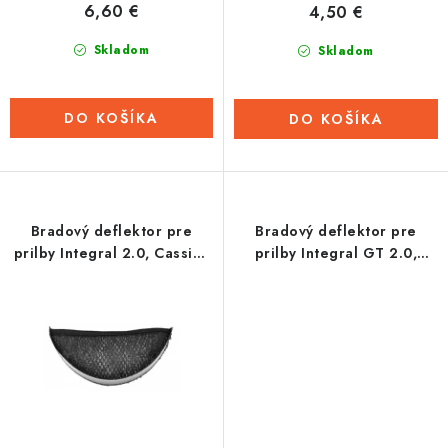
6,60 €
4,50 €
v
Tabuľky veľkostí odevov, prilieb a obuvi rôznych značiek
Skladom
Skladom
DO KOŠÍKA
DO KOŠÍKA
Bradový deflektor pre
Bradový deflektor pre
prilby Integral 2.0, Cassidy
prilby Integral GT 2.0,
- ČR
Cassidy