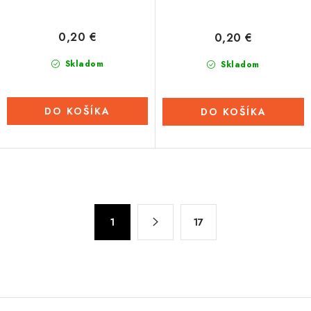
0,20 €
0,20 €
Skladom
Skladom
DO KOŠÍKA
DO KOŠÍKA
O
v
S
l
1
17
t
á
r
d
á
n
a
k
c