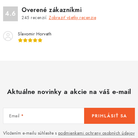
o
i
v
e
Overené zákazníkmi
4.6
a
p
245
recenzií.
Zobraziť všetky recenzie
n
r
i
v
Slavomir Horvath
e
k
y
v
ý
p
i
s
Aktuálne novinky a akcie na váš e-mail
u
Email
PRIHLÁSIŤ SA
Vložením e-mailu súhlasíte s
podmienkami ochrany osobných údajov