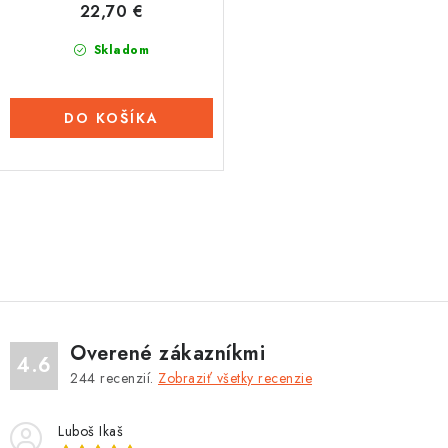
22,70 €
v
Tabuľky veľkostí odevov, prilieb a obuvi rôznych značiek
Skladom
DO KOŠÍKA
O
v
l
á
d
Overené zákazníkmi
a
4.6
244
recenzií.
Zobraziť všetky recenzie
c
i
Luboš Ikaš
e