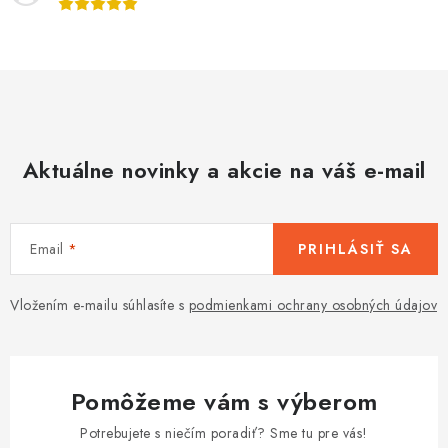
p
r
v
k
y
v
Aktuálne novinky a akcie na váš e-mail
ý
p
i
s
Email
PRIHLÁSIŤ SA
u
Vložením e-mailu súhlasíte s
podmienkami ochrany osobných údajov
Pomôžeme vám s výberom
Potrebujete s niečím poradiť? Sme tu pre vás!