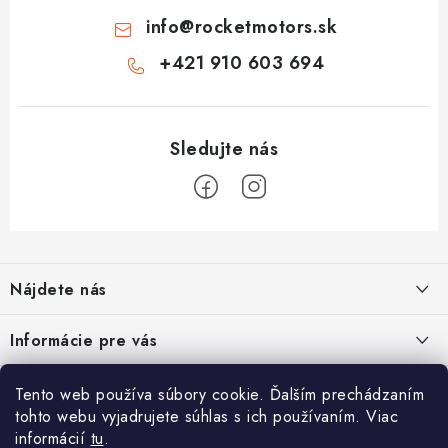
info
@
rocketmotors.sk
+421 910 603 694
Z
á
Nájdete nás
p
ä
Informácie pre vás
t
i
Moja objednávka
TOP kategórie
Tento web používa súbory cookie. Ďalším prechádzaním
e
tohto webu vyjadrujete súhlas s ich používaním. Viac
Kontakt
Detské štvorkolky
informácií
tu
.
Facebook