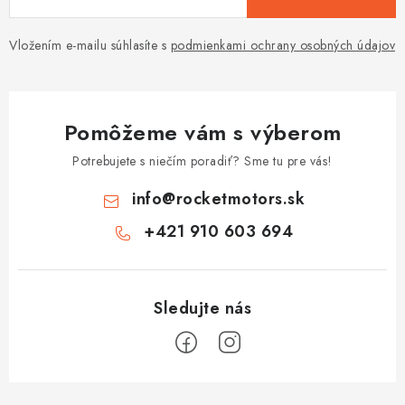
Tabuľky veľkostí odevov, prilieb a obuvi rôznych značiek
Vložením e-mailu súhlasíte s
podmienkami ochrany osobných údajov
Pomôžeme vám s výberom
Potrebujete s niečím poradiť? Sme tu pre vás!
info
@
rocketmotors.sk
+421 910 603 694
Z