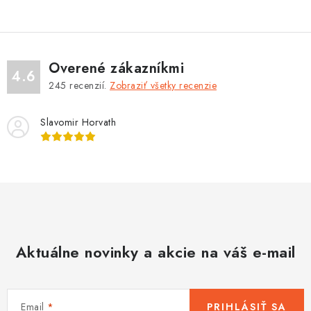
OBLEČENIE
DARČEKY
Overené zákazníkmi
NÁPLNE A KVAPALINY
4.6
245
recenzií.
Zobraziť všetky recenzie
NÁHRADNÉ DIELY
Slavomir Horvath
MONTÁŽNE SLUŽBY
ZNAČKY
Moja objednávka
Kontakt
Doprava a platba
Návody na montáž
Rozbalené, zánovné a použité produkty
Aktuálne novinky a akcie na váš e-mail
Bonusový systém
Nákup na splátky
Reklamácia a vrátenie tovaru
Obchodné podmienky
Email
PRIHLÁSIŤ SA
Ochrana osobných údajov