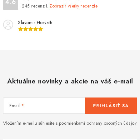
a
4.6
245
recenzií.
Zobraziť všetky recenzie
c
i
Slavomir Horvath
e
p
r
v
k
y
v
Aktuálne novinky a akcie na váš e-mail
ý
p
i
s
Email
PRIHLÁSIŤ SA
u
Vložením e-mailu súhlasíte s
podmienkami ochrany osobných údajov