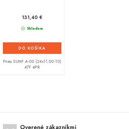
131,40 €
Skladom
DO KOŠÍKA
Pneu SUNF A-00 (24x11.00-10)
47F 4PR
O
v
l
á
d
Overené zákazníkmi