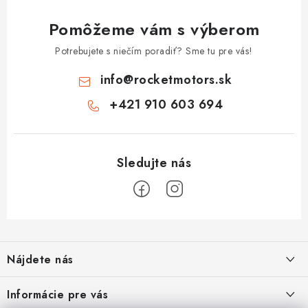
Pomôžeme vám s výberom
Potrebujete s niečím poradiť? Sme tu pre vás!
info
@
rocketmotors.sk
+421 910 603 694
Z
á
Nájdete nás
p
ä
Informácie pre vás
t