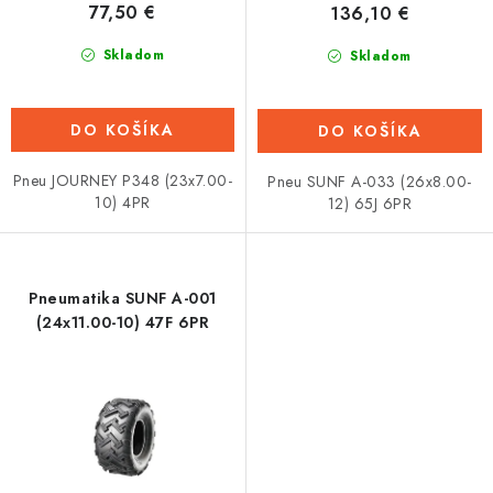
77,50 €
136,10 €
v
Tabuľky veľkostí odevov, prilieb a obuvi rôznych značiek
Skladom
Skladom
DO KOŠÍKA
DO KOŠÍKA
Pneu JOURNEY P348 (23x7.00-
Pneu SUNF A-033 (26x8.00-
10) 4PR
12) 65J 6PR
Pneumatika SUNF A-001
(24x11.00-10) 47F 6PR