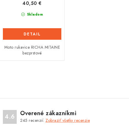
40,50 €
v
Tabuľky veľkostí odevov, prilieb a obuvi rôznych značiek
Skladom
DETAIL
Moto rukavice RICHA MITAINE
bezprstové
O
v
l
á
d
Overené zákazníkmi
a
4.6
245
recenzií.
Zobraziť všetky recenzie
c