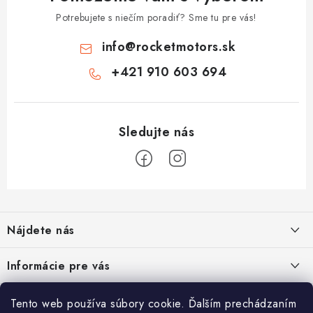
Potrebujete s niečím poradiť? Sme tu pre vás!
info
@
rocketmotors.sk
+421 910 603 694
Z
á
Nájdete nás
p
ä
Informácie pre vás
t
i
Moja objednávka
TOP kategórie
Tento web používa súbory cookie. Ďalším prechádzaním