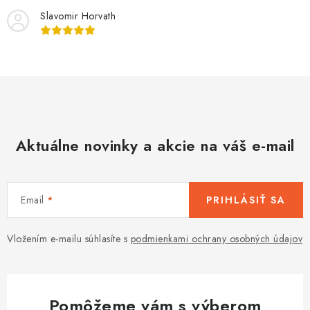
i
Slavomir Horvath
e
p
r
v
k
y
v
Aktuálne novinky a akcie na váš e-mail
ý
p
i
s
Email
PRIHLÁSIŤ SA
u
Vložením e-mailu súhlasíte s
podmienkami ochrany osobných údajov
Pomôžeme vám s výberom