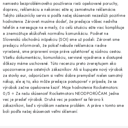
namiesto bezproblémového používania rieši opakované poruchy,
dopravu, reklamáciu a nakoniec ešte aj zamietnutie reklamácie.
Takýto zákaznícky servis si podľa našej skúsenosti nezaslúži pozitívne
hodnotenie. Zároveň musíme dodať, že predajca vôbec nedvíha
telefón a nereaguje na e-maily, čo celú situáciu ešte viac komplikuje
a znemožňuje akúkoľvek normálnu komunikáciu. Podnet na
Slovenskú obchodnú inšpekciu (SOI) sme už podali. Zároveň sme
predajcu informovali, že pokiaľ nebude reklamácia riadne
vyriešená, sme pripravení svoje práva uplatňovať aj súdnou cestou.
Všetku dokumentáciu, komunikáciu, servisné vyjadrenia a dostupné
dôkazy máme uschované. Túto recenziu preto zverejňujem ako
upozornenie pre ostatných zákazníkov: Ak si kupujete nový výrobok
za stovky eur, odporúčam si veľmi dobre premyslieť nielen samotný
nákup, ale aj to, ako môže predajca postupovať v prípade, že sa
výrobok začne opakovane kaziť. Moje hodnotenie Rocketmotors:
0/5 ⭐ Za našu skúsenosť Rocketmotors NEODPORÚČAM. Jedna
vec je predať výrobok. Druhá vec je postaviť sa férovo k
zákazníkovi, keď s výrobkom nastane problém. A práve v tomto sme
boli podľa našej skúsenosti veľmi sklamaní.