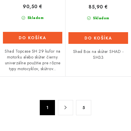
90,50 €
85,90 €
Skladom
Skladom
DO KOŠÍKA
DO KOŠÍKA
Shad Topcase SH 29 kufor na
Shad Box na skúter SHAD -
motorku alebo skúter čierny.
SH33
univerzálne použitie pre rôzne
typy motocyklov, skútrov...
O
v
S
l
1
5
t
á
r
d
á