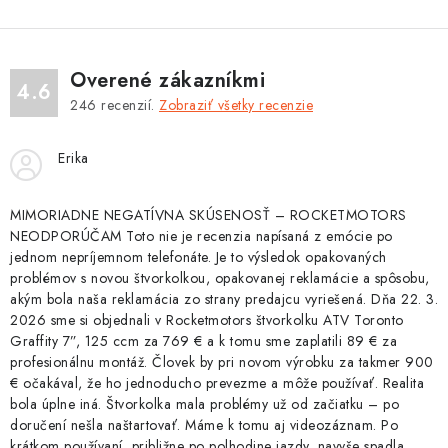
n
a
k
c
o
i
v
e
Overené zákazníkmi
4.6
a
p
246
recenzií.
Zobraziť všetky recenzie
n
r
i
v
Erika
e
k
y
MIMORIADNE NEGATÍVNA SKÚSENOSŤ – ROCKETMOTORS
v
NEODPORÚČAM Toto nie je recenzia napísaná z emócie po
jednom nepríjemnom telefonáte. Je to výsledok opakovaných
ý
problémov s novou štvorkolkou, opakovanej reklamácie a spôsobu,
p
akým bola naša reklamácia zo strany predajcu vyriešená. Dňa 22. 3.
i
2026 sme si objednali v Rocketmotors štvorkolku ATV Toronto
s
Graffity 7”, 125 ccm za 769 € a k tomu sme zaplatili 89 € za
u
profesionálnu montáž. Človek by pri novom výrobku za takmer 900
€ očakával, že ho jednoducho prevezme a môže používať. Realita
bola úplne iná. Štvorkolka mala problémy už od začiatku – po
doručení nešla naštartovať. Máme k tomu aj videozáznam. Po
krátkom používaní, približne po polhodine jazdy, navyše spadla