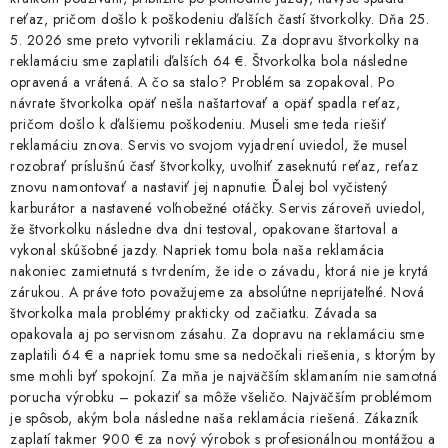
reťaz, pričom došlo k poškodeniu ďalších častí štvorkolky. Dňa 25.
5. 2026 sme preto vytvorili reklamáciu. Za dopravu štvorkolky na
reklamáciu sme zaplatili ďalších 64 €. Štvorkolka bola následne
opravená a vrátená. A čo sa stalo? Problém sa zopakoval. Po
návrate štvorkolka opäť nešla naštartovať a opäť spadla reťaz,
pričom došlo k ďalšiemu poškodeniu. Museli sme teda riešiť
reklamáciu znova. Servis vo svojom vyjadrení uviedol, že musel
rozobrať príslušnú časť štvorkolky, uvoľniť zaseknutú reťaz, reťaz
znovu namontovať a nastaviť jej napnutie. Ďalej bol vyčistený
karburátor a nastavené voľnobežné otáčky. Servis zároveň uviedol,
že štvorkolku následne dva dni testoval, opakovane štartoval a
vykonal skúšobné jazdy. Napriek tomu bola naša reklamácia
nakoniec zamietnutá s tvrdením, že ide o závadu, ktorá nie je krytá
zárukou. A práve toto považujeme za absolútne neprijateľné. Nová
štvorkolka mala problémy prakticky od začiatku. Závada sa
opakovala aj po servisnom zásahu. Za dopravu na reklamáciu sme
zaplatili 64 € a napriek tomu sme sa nedočkali riešenia, s ktorým by
sme mohli byť spokojní. Za mňa je najväčším sklamaním nie samotná
porucha výrobku – pokaziť sa môže všeličo. Najväčším problémom
je spôsob, akým bola následne naša reklamácia riešená. Zákazník
zaplatí takmer 900 € za nový výrobok s profesionálnou montážou a