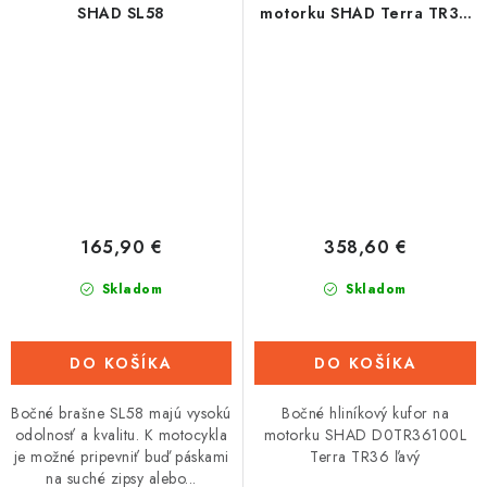
SHAD SL58
motorku SHAD Terra TR36
ľavý
165,90 €
358,60 €
Skladom
Skladom
DO KOŠÍKA
DO KOŠÍKA
Bočné brašne SL58 majú vysokú
Bočné hliníkový kufor na
odolnosť a kvalitu. K motocykla
motorku SHAD D0TR36100L
je možné pripevniť buď páskami
Terra TR36 ľavý
na suché zipsy alebo...