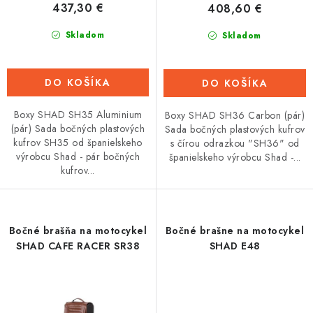
437,30 €
408,60 €
v
Tabuľky veľkostí odevov, prilieb a obuvi rôznych značiek
Skladom
Skladom
DO KOŠÍKA
DO KOŠÍKA
Boxy SHAD SH35 Aluminium
Boxy SHAD SH36 Carbon (pár)
(pár) Sada bočných plastových
Sada bočných plastových kufrov
kufrov SH35 od španielskeho
s čírou odrazkou "SH36" od
výrobcu Shad - pár bočných
španielskeho výrobcu Shad -...
kufrov...
Bočné brašňa na motocykel
Bočné brašne na motocykel
SHAD CAFE RACER SR38
SHAD E48