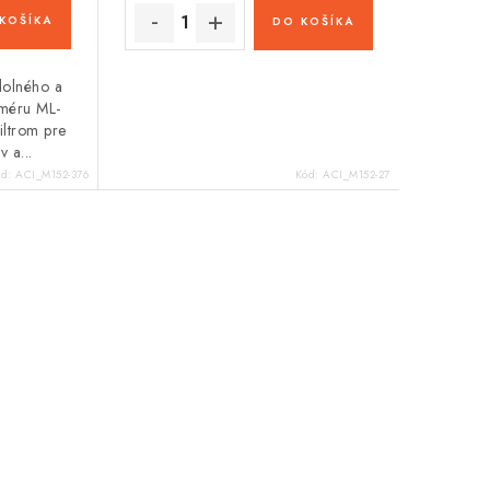
KOŠÍKA
DO KOŠÍKA
dolného a
yméru ML-
ltrom pre
 a...
ód:
ACI_M152-376
Kód:
ACI_M152-27