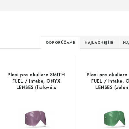
R
ODPORÚČAME
NAJLACNEJŠIE
NA
a
V
d
ý
e
Plexi pre okuliare SMITH
Plexi pre okuliar
p
FUEL / Intake, ONYX
FUEL / Intake,
n
LENSES (fialové s
LENSES (zelen
i
polarizáciou)
polarizáciou
s
e
p
p
r