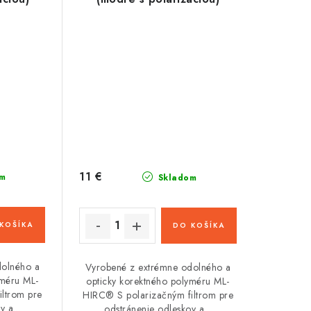
11 €
m
Skladom
KOŠÍKA
DO KOŠÍKA
dolného a
Vyrobené z extrémne odolného a
yméru ML-
opticky korektného polyméru ML-
ltrom pre
HIRC® S polarizačným filtrom pre
 a...
odstránenie odleskov a...