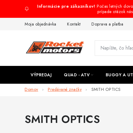
Prejsť
Počas letných dov
na
prípade otázok ná
obsah
Moja objednávka
Kontakt
Doprava a platba
VÝPREDAJ
QUAD - ATV
BUGGY A U
Domov
Predávané značky
SMITH OPTICS
SMITH OPTICS