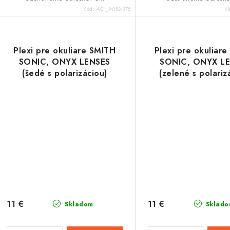
Kód:
ACI_M152-375
K
Plexi pre okuliare SMITH
Plexi pre okuliar
SONIC, ONYX LENSES
SONIC, ONYX L
(šedé s polarizáciou)
(zelené s polariz
11 €
11 €
Skladom
Sklado