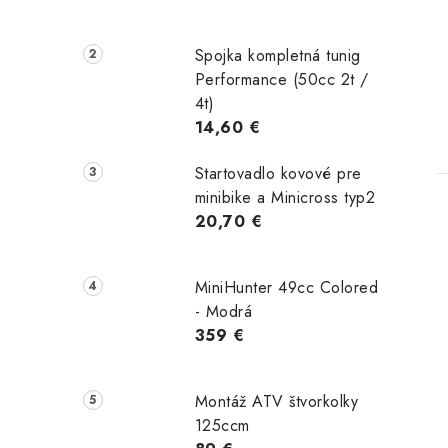
Spojka kompletná tunig
Performance (50cc 2t /
4t)
14,60 €
Startovadlo kovové pre
minibike a Minicross typ2
20,70 €
MiniHunter 49cc Colored
l
- Modrá
359 €
Montáž ATV štvorkolky
125ccm