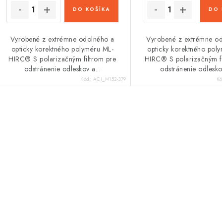
DO KOŠÍKA
DO 
Vyrobené z extrémne odolného a
Vyrobené z extrémne o
opticky korektného polyméru ML-
opticky korektného pol
HIRC® S polarizačným filtrom pre
HIRC® S polarizačným fi
odstránenie odleskov a...
odstránenie odleskov
Kód:
ACI_M152-379
K
O
v
á
d
a