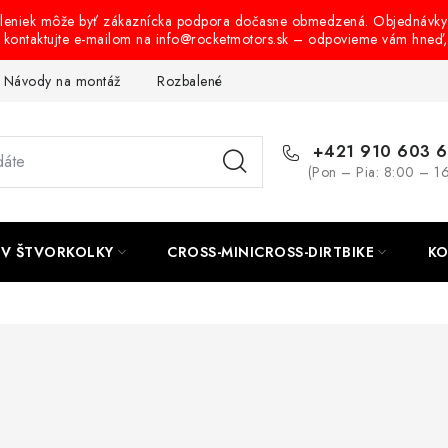
oleniek môže byť zákaznícka podpora dočasne obmedzená. Objednávky
s kontaktujte e-mailom na info@rocketmotors.sk – odpovieme vám hneď
Návody na montáž
Rozbalené, zánovné a použité produkty
B
+421 910 603 
(Pon – Pia: 8:00 – 1
TV ŠTVORKOLKY
CROSS-MINICROSS-DIRTBIKE
KO