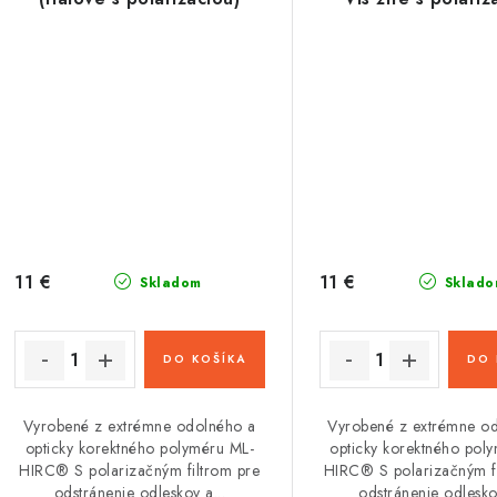
11 €
11 €
Skladom
Sklado
DO KOŠÍKA
DO 
Vyrobené z extrémne odolného a
Vyrobené z extrémne o
opticky korektného polyméru ML-
opticky korektného pol
HIRC® S polarizačným filtrom pre
HIRC® S polarizačným fi
odstránenie odleskov a...
odstránenie odleskov