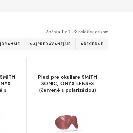
Stránka
1
z
1
-
9
položiek celkom
JDRAHŠIE
NAJPREDÁVANEJŠIE
ABECEDNE
e SMITH
Plexi pre okuliare SMITH
 ONYX
SONIC, ONYX LENSES
é s
(červené s polarizáciou)
)