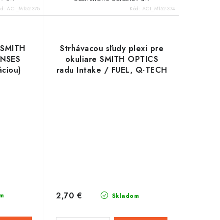
ód:
ACI_M152-378
Kód:
ACI_M152-374
e SMITH
Strhávacou sľudy plexi pre
ENSES
okuliare SMITH OPTICS
áciou)
radu Intake / FUEL, Q-TECH
(10 vrstiev v balení, číre)
2,70 €
m
Skladom