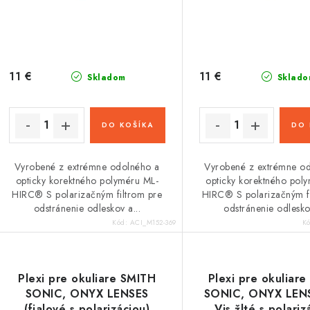
r
o
o
d
d
u
u
11 €
11 €
Skladom
Sklado
k
k
t
DO KOŠÍKA
DO 
o
o
Vyrobené z extrémne odolného a
Vyrobené z extrémne o
v
v
opticky korektného polyméru ML-
opticky korektného pol
HIRC® S polarizačným filtrom pre
HIRC® S polarizačným fi
odstránenie odleskov a...
odstránenie odleskov
Kód:
ACI_M152-369
K
Plexi pre okuliare SMITH
Plexi pre okuliar
SONIC, ONYX LENSES
SONIC, ONYX LENS
(fialové s polarizáciou)
Vis žlté s polariz