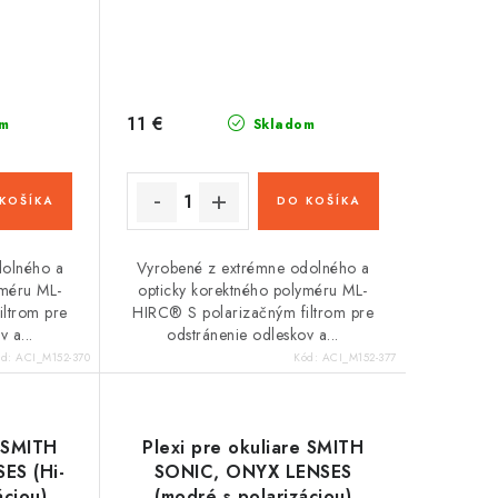
11 €
m
Skladom
KOŠÍKA
DO KOŠÍKA
dolného a
Vyrobené z extrémne odolného a
yméru ML-
opticky korektného polyméru ML-
ltrom pre
HIRC® S polarizačným filtrom pre
 a...
odstránenie odleskov a...
ód:
ACI_M152-370
Kód:
ACI_M152-377
e SMITH
Plexi pre okuliare SMITH
ES (Hi-
SONIC, ONYX LENSES
áciou)
(modré s polarizáciou)