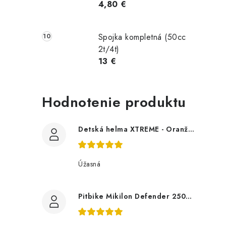
4,80 €
Spojka kompletná (50cc
2t/4t)
13 €
Hodnotenie produktu
Detská helma XTREME - Oranžová
Úžasná
Pitbike Mikilon Defender 250RR 21/18 - Oranžová