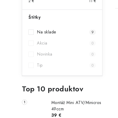
2
€
11
€
Štítky
Na sklade
9
Akcia
0
Novinka
0
Tip
0
Top 10 produktov
Montáž Mini ATV/Minicros
49ccm
39 €