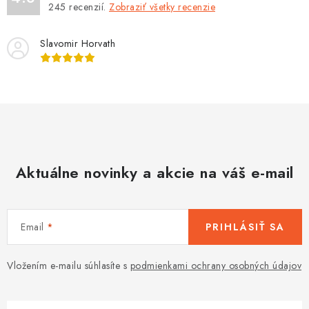
245
recenzií.
Zobraziť všetky recenzie
c
i
Slavomir Horvath
e
p
r
v
k
y
v
Aktuálne novinky a akcie na váš e-mail
ý
p
i
s
Email
PRIHLÁSIŤ SA
u
Vložením e-mailu súhlasíte s
podmienkami ochrany osobných údajov