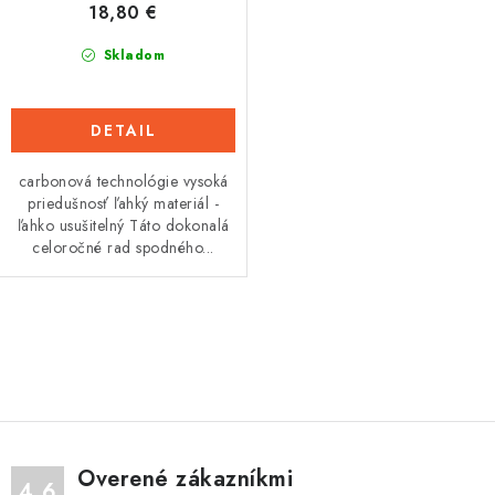
18,80 €
v
Tabuľky veľkostí odevov, prilieb a obuvi rôznych značiek
Skladom
DETAIL
carbonová technológie vysoká
priedušnosť ľahký materiál -
ľahko usušitelný Táto dokonalá
celoročné rad spodného...
O
v
l
á
d
Overené zákazníkmi
a
4.6