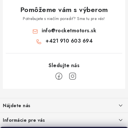
Pomôžeme vám s výberom
Potrebujete s niečím poradiť? Sme tu pre vás!
info
@
rocketmotors.sk
+421 910 603 694
Z
á
Nájdete nás
p
ä
Informácie pre vás
t