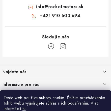
info
@
rocketmotors.sk
+421 910 603 694
Z
á
Nájdete nás
p
ä
Informácie pre vás
t
i
Moja objednávka
TOP kategórie
Tento web používa súbory cookie. Ďalším prechádzaním
e
tohto webu vyjadrujete súhlas s ich používaním. Viac
Kontakt
Detské štvorkolky
informácií
tu
.
Facebook