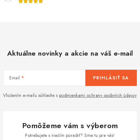
p
r
v
k
y
v
Aktuálne novinky a akcie na váš e-mail
ý
p
i
s
Email
PRIHLÁSIŤ SA
u
Vložením e-mailu súhlasíte s
podmienkami ochrany osobných údajov
Pomôžeme vám s výberom
Potrebujete s niečím poradiť? Sme tu pre vás!