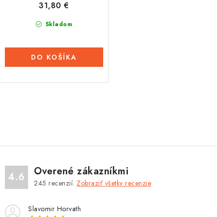
31,80 €
v
Tabuľky veľkostí odevov, prilieb a obuvi rôznych značiek
Skladom
DO KOŠÍKA
O
v
l
á
d
Overené zákazníkmi
a
4.6
245
recenzií.
Zobraziť všetky recenzie
c
i
Slavomir Horvath
e