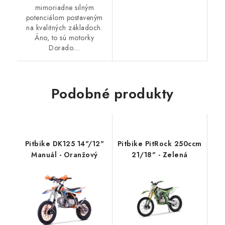
mimoriadne silným
potenciálom postaveným
na kvalitných základoch.
Áno, to sú motorky
Dorado....
Podobné produkty
Pitbike DK125 14"/12"
Pitbike PitRock 250ccm
Manuál - Oranžový
21/18" - Zelená