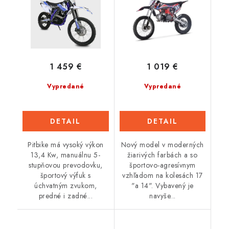
1 459 €
1 019 €
Vypredané
Vypredané
DETAIL
DETAIL
Pitbike má vysoký výkon
Nový model v moderných
13,4 Kw, manuálnu 5-
žiarivých farbách a so
stupňovou prevodovku,
športovo-agresívnym
športový výfuk s
vzhľadom na kolesách 17
úchvatným zvukom,
"a 14". Vybavený je
predné i zadné...
navyše...