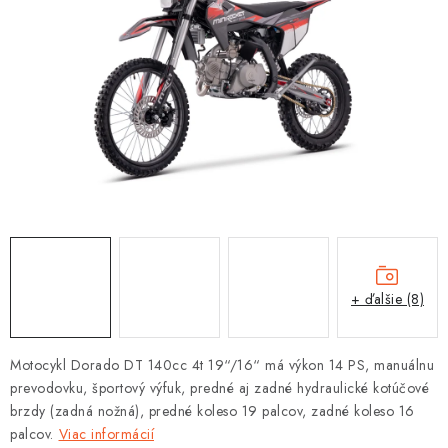
OBLEČENIE
DARČEKY
NÁPLNE A KVAPALINY
NÁHRADNÉ DIELY
MONTÁŽNE SLUŽBY
ZNAČKY
+ ďalšie (8)
Moja objednávka
Kontakt
Doprava a platba
Návody na montáž
Rozbalené, zánovné a použité produkty
Motocykl Dorado DT 140cc 4t 19“/16“ má výkon 14 PS, manuálnu
Bonusový systém
Nákup na splátky
prevodovku, športový výfuk, predné aj zadné hydraulické kotúčové
brzdy (zadná nožná), predné koleso 19 palcov, zadné koleso 16
Reklamácia a vrátenie tovaru
Obchodné podmienky
palcov.
Viac informácií
Ochrana osobných údajov