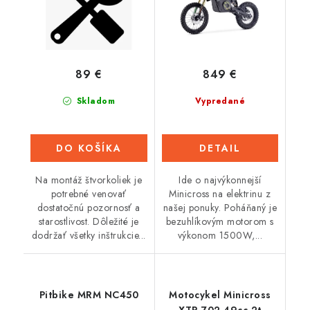
89 €
849 €
Skladom
Vypredané
DO KOŠÍKA
DETAIL
Na montáž štvorkoliek je
Ide o najvýkonnejší
potrebné venovať
Minicross na elektrinu z
dostatočnú pozornosť a
našej ponuky. Poháňaný je
starostlivost. Dôležité je
bezuhlíkovým motorom s
dodržať všetky inštrukcie...
výkonom 1500W,...
Pitbike MRM NC450
Motocykel Minicross
XTR 702 49cc 2t