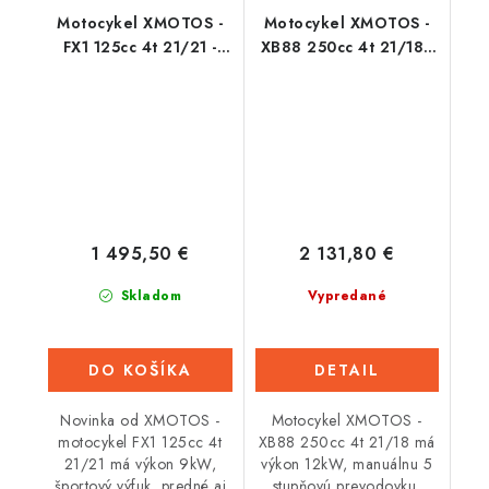
Motocykel XMOTOS -
Motocykel XMOTOS -
FX1 125cc 4t 21/21 -
XB88 250cc 4t 21/18 -
Čierny
Oranžový
1 495,50 €
2 131,80 €
Skladom
Vypredané
DO KOŠÍKA
DETAIL
Novinka od XMOTOS -
Motocykel XMOTOS -
motocykel FX1 125cc 4t
XB88 250cc 4t 21/18 má
21/21 má výkon 9kW,
výkon 12kW, manuálnu 5
športový výfuk, predné aj
stupňovú prevodovku,