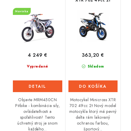
Novinka
4 249 €
363,20 €
Vypredané
Skladom
DETAIL
DO KOŠÍKA
Objavte MRM450CN
Motocykel Minicross XTR
Pitbike - kombinácia sily,
702 49cc 2t Nový model
ovládateľnosti a
motocykla ktorý má pevný
spoľahlivosti! Tento
delta rám lakovaný
úchvatný stroj je snom
ochranou farbou,
každého...
športový...