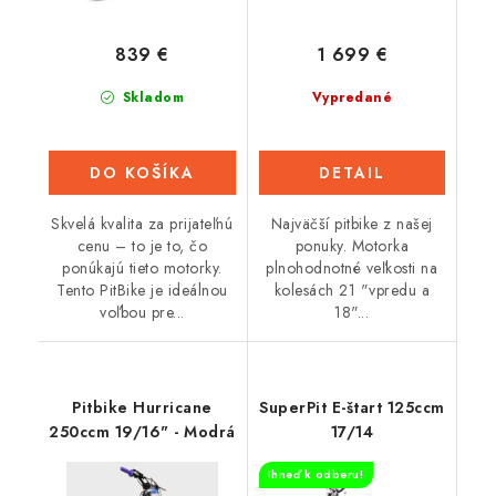
839 €
1 699 €
Skladom
Vypredané
DO KOŠÍKA
DETAIL
Skvelá kvalita za prijateľnú
Najväčší pitbike z našej
cenu – to je to, čo
ponuky. Motorka
ponúkajú tieto motorky.
plnohodnotné veľkosti na
Tento PitBike je ideálnou
kolesách 21 "vpredu a
voľbou pre...
18"...
Pitbike Hurricane
SuperPit E-štart 125ccm
250ccm 19/16" - Modrá
17/14
Ihneď k odberu!