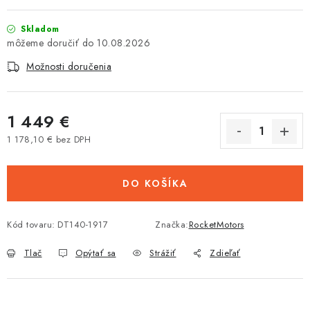
Tabuľky veľkostí odevov, prilieb a obuvi rôznych značiek
Skladom
10.08.2026
Možnosti doručenia
1 449 €
1 178,10 € bez DPH
Jednotková cena:
DO KOŠÍKA
Kód tovaru:
DT140-1917
Značka:
RocketMotors
Tlač
Opýtať sa
Strážiť
Zdieľať