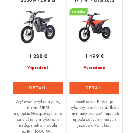
2000W - Zelená
17"/14" - Oranžová
Novinka
1 288 €
1 499 €
Vypredané
Vypredané
DETAIL
DETAIL
Zvyšovanie výkonu je to,
MiniRocket PitVolt je
čo vie MRM
výkonný elektrický dirtbike
najlepšie.Neuspokojili sme
navrhnutý pre začínajúcich
sa s úžasným výkonom
aj pokročilých mladých
nadupaného modelu
jazdcov. Ponúka...
eDIRT 1600 W,...