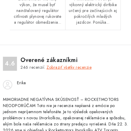
výkon, že musel byť
výkonný elektrický dirtbike
nainštalovaný regulátor
určený pre začínajúcich aj
citlivosti plynovej rukoväte
pokročilých mladých
a regulátor obmedzenia...
jazdcov. Ponúka...
Overené zákazníkmi
4.6
246
recenzií.
Zobraziť všetky recenzie
Erika
MIMORIADNE NEGATÍVNA SKÚSENOSŤ – ROCKETMOTORS
NEODPORÚČAM Toto nie je recenzia napísaná z emócie po
jednom nepríjemnom telefonáte. Je to výsledok opakovaných
problémov s novou štvorkolkou, opakovanej reklamácie a spôsobu,
akým bola naša reklamácia zo strany predajcu vyriešená. Dňa 22. 3.
2026 sme si objednali v Rocketmotors štvorkolku ATV Toronto