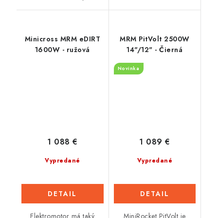
Minicross MRM eDIRT
MRM PitVolt 2500W
1600W - ružová
14"/12" - Čierná
Novinka
1 088 €
1 089 €
Vypredané
Vypredané
DETAIL
DETAIL
Elektromotor má taký
MiniRocket PitVolt je