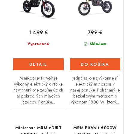
1 499 €
799 €
Vypredané
Skladom
DETAIL
DO KOŠÍKA
MiniRocket PitVolt je
Jedná sa o najvýkonnejší
výkonný elektrický dirtbike
elektrický minicross v
navrhnutý pre začínajúcich
našej ponuke. Poháňaný je
aj pokročilých mladých
bezkefovým motorom s
jazdcov. Ponúka...
výkonom 1800 W, ktorý...
Minicross MRM eDIRT
MRM PitVolt 6000W