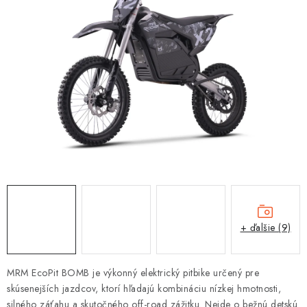
OBLEČENIE
DARČEKY
NÁPLNE A KVAPALINY
NÁHRADNÉ DIELY
MONTÁŽNE SLUŽBY
ZNAČKY
Moja objednávka
Kontakt
Doprava a platba
+ ďalšie (9)
Návody na montáž
Rozbalené, zánovné a použité produkty
Bonusový systém
Nákup na splátky
MRM EcoPit BOMB je výkonný elektrický pitbike určený pre
Reklamácia a vrátenie tovaru
Obchodné podmienky
skúsenejších jazdcov, ktorí hľadajú kombináciu nízkej hmotnosti,
Ochrana osobných údajov
silného záťahu a skutočného off-road zážitku. Nejde o bežnú detskú