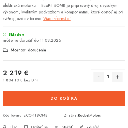
elektrickú motorku – EcoPit BOMB je pripravený stroj s vysokým
Tabuľky veľkostí odevov, prilieb a obuvi rôznych značiek
výkonom, kvalitným podvozkom a komponentmi, ktoré obstojí aj pri
svižnej jazde v teréne.
Viac informácií
Skladom
11.08.2026
Možnosti doručenia
2 219 €
1 804,10 € bez DPH
Jednotková cena:
DO KOŠÍKA
Kód tovaru:
ECOPITBOMB
Značka:
RocketMotors
Tlač
Opýtať sa
Strážiť
Zdieľať