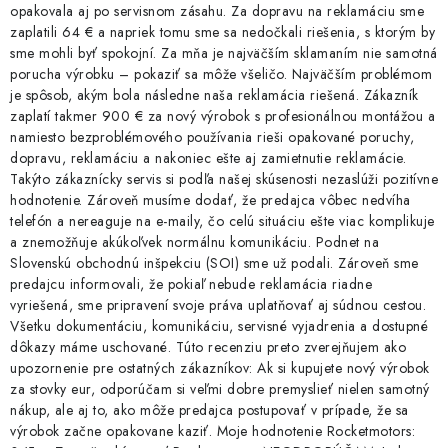
opakovala aj po servisnom zásahu. Za dopravu na reklamáciu sme
zaplatili 64 € a napriek tomu sme sa nedočkali riešenia, s ktorým by
sme mohli byť spokojní. Za mňa je najväčším sklamaním nie samotná
porucha výrobku – pokaziť sa môže všeličo. Najväčším problémom
je spôsob, akým bola následne naša reklamácia riešená. Zákazník
zaplatí takmer 900 € za nový výrobok s profesionálnou montážou a
namiesto bezproblémového používania rieši opakované poruchy,
dopravu, reklamáciu a nakoniec ešte aj zamietnutie reklamácie.
Takýto zákaznícky servis si podľa našej skúsenosti nezaslúži pozitívne
hodnotenie. Zároveň musíme dodať, že predajca vôbec nedvíha
telefón a nereaguje na e-maily, čo celú situáciu ešte viac komplikuje
a znemožňuje akúkoľvek normálnu komunikáciu. Podnet na
Slovenskú obchodnú inšpekciu (SOI) sme už podali. Zároveň sme
predajcu informovali, že pokiaľ nebude reklamácia riadne
vyriešená, sme pripravení svoje práva uplatňovať aj súdnou cestou.
Všetku dokumentáciu, komunikáciu, servisné vyjadrenia a dostupné
dôkazy máme uschované. Túto recenziu preto zverejňujem ako
upozornenie pre ostatných zákazníkov: Ak si kupujete nový výrobok
za stovky eur, odporúčam si veľmi dobre premyslieť nielen samotný
nákup, ale aj to, ako môže predajca postupovať v prípade, že sa
výrobok začne opakovane kaziť. Moje hodnotenie Rocketmotors: