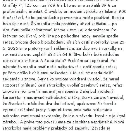
Graffity 7”, 125 ccm za 769 € a k tomu sme zaplatili 89 € za
profesionálnu montáž. Človek by pri novom výrobku za takmer 900
€ očakával, že ho jednoducho prevezme a môže používať. Realita
bola úplne iná. Štvorkolka mala problémy už od začiatku – po
doručení nešla naštartovať. Máme k tomu aj videozáznam. Po
krátkom používaní, približne po polhodine jazdy, navyše spadla
reťaz, pričom došlo k poškodeniu ďalších častí štvorkolky. Dňa 25.
5. 2026 sme preto vytvorili reklamáciu. Za dopravu štvorkolky na
reklamáciu sme zaplatili ďalších 64 €. Štvorkolka bola následne
opravená a vrátená. A čo sa stalo? Problém sa zopakoval. Po
návrate štvorkolka opäť nešla naštartovať a opäť spadla reťaz,
pričom došlo k ďalšiemu poškodeniu. Museli sme teda riešiť
reklamáciu znova. Servis vo svojom vyjadrení uviedol, že musel
rozobrať príslušnú časť štvorkolky, uvoľniť zaseknutú reťaz, reťaz
znovu namontovať a nastaviť jej napnutie. Ďalej bol vyčistený
karburátor a nastavené voľnobežné otáčky. Servis zároveň uviedol,
že štvorkolku následne dva dni testoval, opakovane štartoval a
vykonal skúšobné jazdy. Napriek tomu bola naša reklamácia
nakoniec zamietnutá s tvrdením, že ide o závadu, ktorá nie je krytá
zárukou. A práve toto považujeme za absolútne neprijateľné. Nová
štvorkolka mala problémy prakticky od začiatku. Závada sa