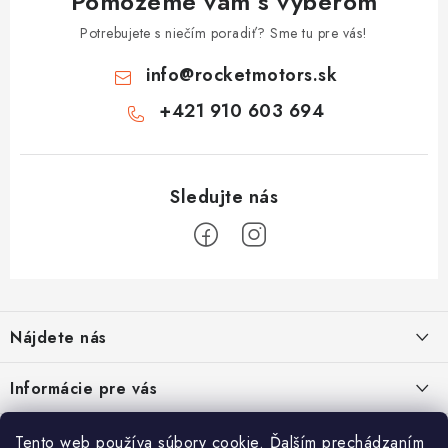
Pomôžeme vám s výberom
Potrebujete s niečím poradiť? Sme tu pre vás!
info
@
rocketmotors.sk
+421 910 603 694
Z
á
Nájdete nás
p
ä
ZÍSKAJTE ZĽAVU 5€ NA PRVÝ NÁKUP
Informácie pre vás
t
Prihláste sa na odber noviniek nižšie vyplnením Vašej e-mailovej
i
adresy a zľava Vám bude ihneď doručená e-mailom!
Moja objednávka
TOP kategórie
Tento web používa súbory cookie. Ďalším prechádzaním