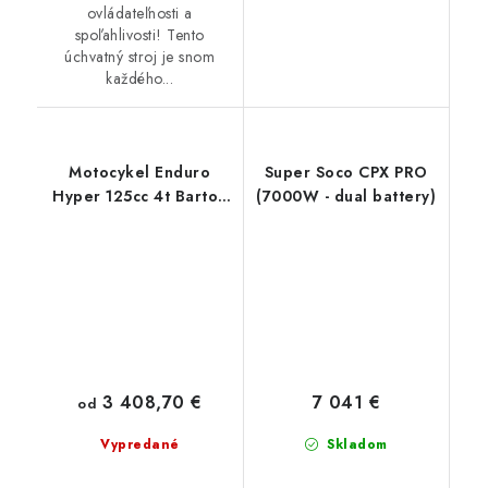
ovládateľnosti a
spoľahlivosti! Tento
úchvatný stroj je snom
každého...
Motocykel Enduro
Super Soco CPX PRO
Hyper 125cc 4t Barton
(7000W - dual battery)
Motors
3 408,70 €
7 041 €
od
Vypredané
Skladom