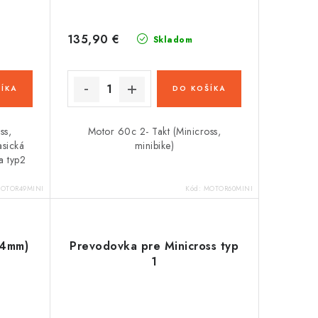
135,90 €
Skladom
ÍKA
DO KOŠÍKA
ss,
Motor 60c 2- Takt (Minicross,
asická
minibike)
a typ2
OTOR49MINI
Kód:
MOTOR60MINI
44mm)
Prevodovka pre Minicross typ
1