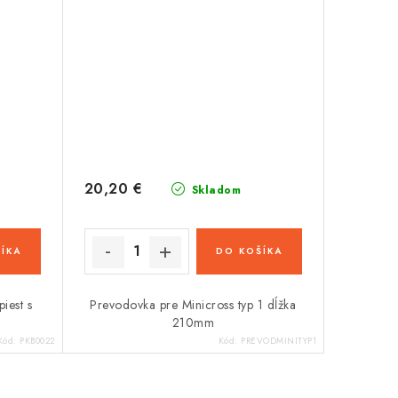
20,20 €
Skladom
ÍKA
DO KOŠÍKA
iest s
Prevodovka pre Minicross typ 1 dĺžka
210mm
Kód:
PKB0022
Kód:
PREVODMINITYP1