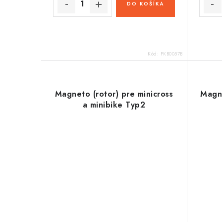
t
DO KOŠÍKA
o
o
v
v
Kód:
PKB0057B
Magneto (rotor) pre minicross
Magne
a minibike Typ2