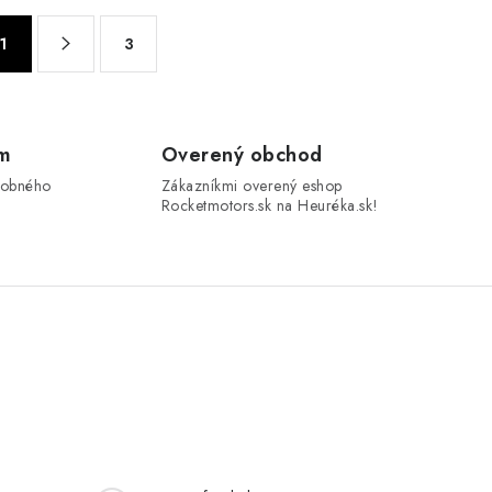
1
3
om
Overený obchod
sobného
Zákazníkmi overený eshop
Rocketmotors.sk na Heuréka.sk!