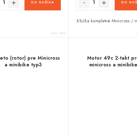
DO KOŠÍKA
DO KOŠ
Kľučka kompletné Minicross / m
Kód:
0294
to (rotor) pre Minicross
Motor 49c 2-takt p
a minibike typ3
minicross a minibik