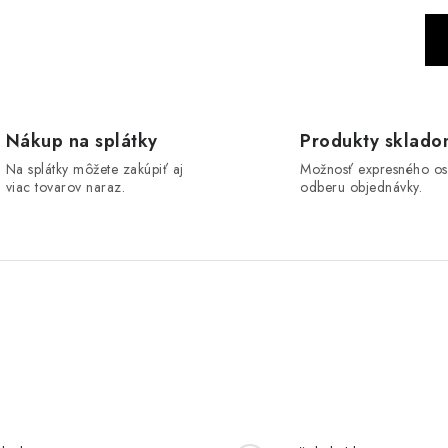
S
t
r
á
n
Nákup na splátky
Produkty sklad
k
Na splátky môžete zakúpiť aj
Možnosť expresného o
viac tovarov naraz.
odberu objednávky.
o
v
a
n
i
e