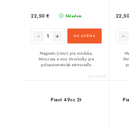
22,50 €
22,50
Skladom
DO KOŠÍKA
Magneto (rotor) pre minibike,
Ma
Minicross a mini štvorkolky pre
Min
poloautomatické startovadlo
p
Kód:
PKB2026
Piest 49cc 2t
Pi