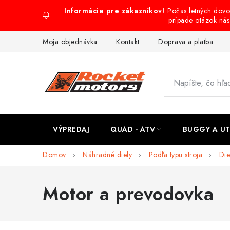
Prejsť
Počas letných dov
na
prípade otázok ná
obsah
Moja objednávka
Kontakt
Doprava a platba
VÝPREDAJ
QUAD - ATV
BUGGY A U
Domov
Náhradné diely
Podľa typu stroja
Die
Motor a prevodovka