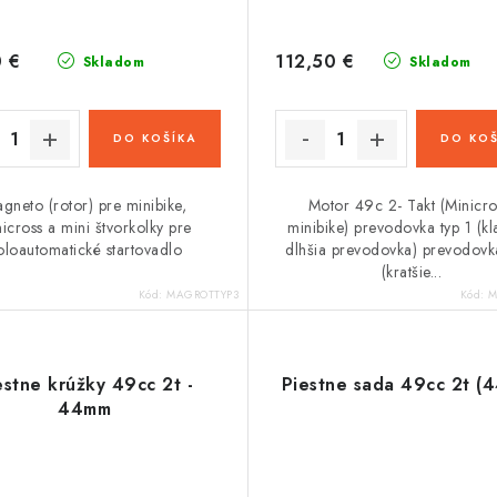
 €
112,50 €
Skladom
Skladom
DO KOŠÍKA
DO KOŠ
gneto (rotor) pre minibike,
Motor 49c 2- Takt (Minicro
icross a mini štvorkolky pre
minibike) prevodovka typ 1 (kl
oloautomatické startovadlo
dlhšia prevodovka) prevodovk
(kratšie...
Kód:
MAGROTTYP3
Kód:
M
estne krúžky 49cc 2t -
Piestne sada 49cc 2t (
44mm