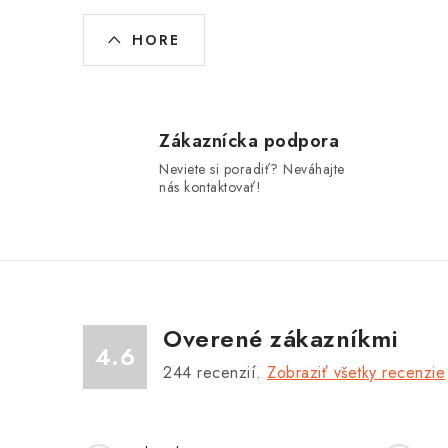
O
HORE
v
l
á
Zákaznícka podpora
d
Neviete si poradiť? Neváhajte
a
nás kontaktovať!
c
i
e
p
Overené zákazníkmi
r
4.6
244
recenzií.
Zobraziť všetky recenzie
v
k