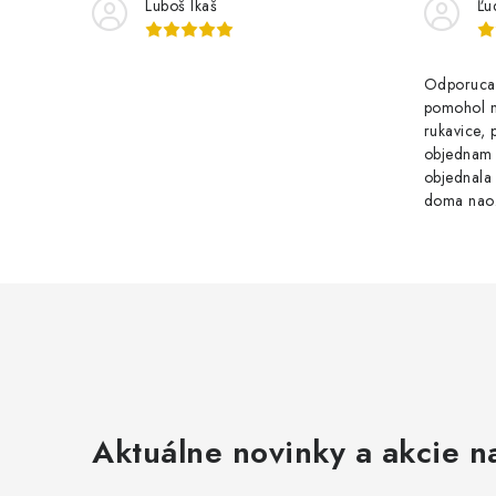
y
Luboš Ikaš
Ľu
v
ý
Odporucam
pomohol m
p
rukavice, 
i
objednam z
objednala
s
doma naoz
u
Aktuálne novinky a akcie na