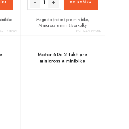
ÍKA
DO KOŠÍKA
inibike
Magneto (rotor) pre minibike,
Minicross a mini štvorkolky
Kód:
PKB0001
Kód:
MAGROTMINI
re
Motor 60c 2-takt pre
e
minicross a minibike