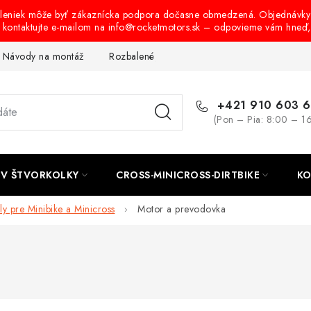
oleniek môže byť zákaznícka podpora dočasne obmedzená. Objednávky
s kontaktujte e-mailom na info@rocketmotors.sk – odpovieme vám hneď
Návody na montáž
Rozbalené, zánovné a použité produkty
B
+421 910 603 
(Pon – Pia: 8:00 – 1
TV ŠTVORKOLKY
CROSS-MINICROSS-DIRTBIKE
KO
ly pre Minibike a Minicross
Motor a prevodovka