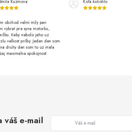
dmila Kuzmova
Koľa koliohlo
 obchod velmi mily pan
i vybrat pre syna motorku,
prilbu. Keby nebolo jeho uz
lu velkost prilby. Jeden den som
 na druhy den som to uz mala
aj maximalna spokojnost
 váš e-mail