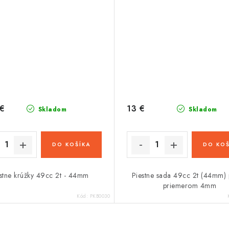
 €
13 €
Skladom
Skladom
DO KOŠÍKA
DO KOŠ
stne krúžky 49cc 2t - 44mm
Piestne sada 49cc 2t (44mm) p
priemerom 4mm
Kód:
PKB0030