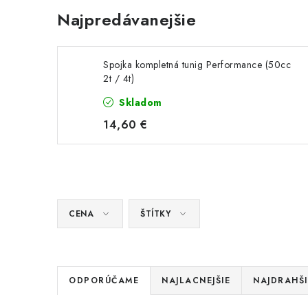
Najpredávanejšie
Spojka kompletná tunig Performance (50cc
2t / 4t)
Skladom
14,60 €
CENA
ŠTÍTKY
R
ODPORÚČAME
NAJLACNEJŠIE
NAJDRAHŠI
a