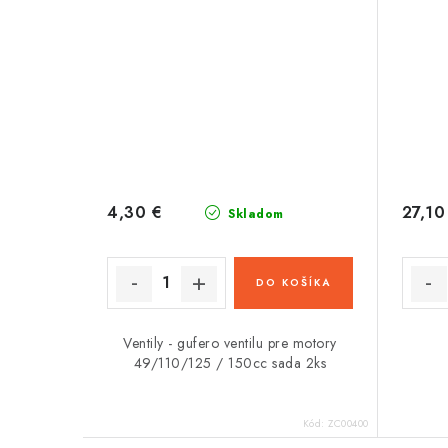
4,30 €
27,10
Skladom
DO KOŠÍKA
Ventily - gufero ventilu pre motory
49/110/125 / 150cc sada 2ks
Kód:
ZC00400