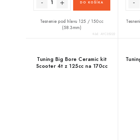
t
DO KOŠÍKA
o
o
v
v
Tesnenie pod hlavu 125 / 150cc
Tesnen
(58.3mm)
Kód:
AYC35222
Tuning Big Bore Ceramic kit
Tunin
Scooter 4t z 125cc na 170cc