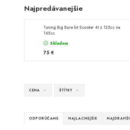
Najpredávanejšie
Tuning Big Bore kit Scooter 4t z 125cc na
165cc
Skladom
75 €
CENA
ŠTÍTKY
R
ODPORÚČAME
NAJLACNEJŠIE
NAJDRAHŠI
a