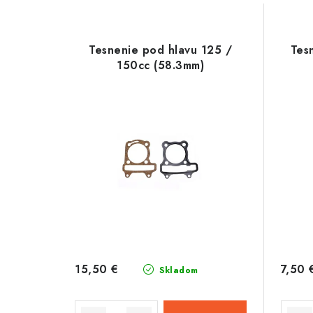
V
d
ý
e
Tesnenie pod hlavu 125 /
Tes
p
150cc (58.3mm)
n
i
i
s
e
p
p
r
r
o
o
d
d
u
u
15,50 €
7,50 
Skladom
k
k
t