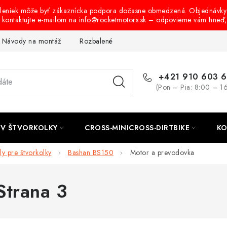
oleniek môže byť zákaznícka podpora dočasne obmedzená. Objednávky
s kontaktujte e-mailom na info@rocketmotors.sk – odpovieme vám hneď
Návody na montáž
Rozbalené, zánovné a použité produkty
B
+421 910 603 
(Pon – Pia: 8:00 – 1
TV ŠTVORKOLKY
CROSS-MINICROSS-DIRTBIKE
KO
ly pre štvorkolky
Bashan BS150
Motor a prevodovka
 Strana 3