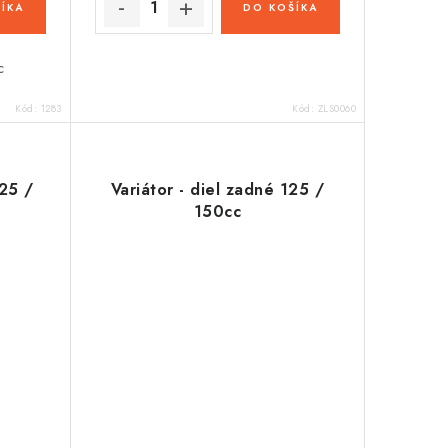
ÍKA
DO KOŠÍKA
c
Kód:
1283
Kód:
ZLS0060
125 /
Variátor - diel zadné 125 /
150cc