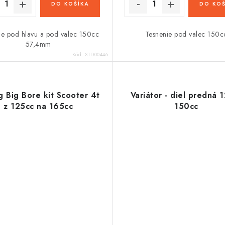
DO KOŠÍKA
DO KOŠ
ie pod hlavu a pod valec 150cc
Tesnenie pod valec 150c
57,4mm
Kód:
STD00446
g Big Bore kit Scooter 4t
Variátor - diel predná 
z 125cc na 165cc
150cc