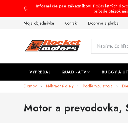
Prejsť
Počas letných dov
na
prípade otázok ná
obsah
Moja objednávka
Kontakt
Doprava a platba
VÝPREDAJ
QUAD - ATV
BUGGY A U
Domov
Náhradné diely
Podľa typu stroja
Die
Motor a prevodovka
,