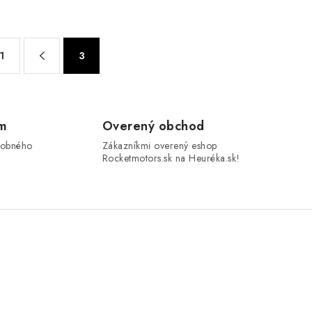
1
3
om
Overený obchod
sobného
Zákazníkmi overený eshop
Rocketmotors.sk na Heuréka.sk!