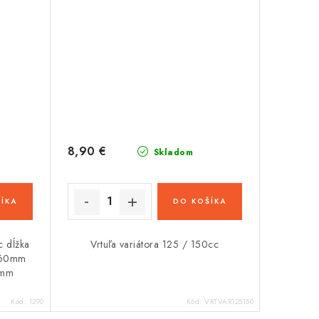
8,90 €
Skladom
ÍKA
DO KOŠÍKA
c dĺžka
Vrtuľa variátora 125 / 150cc
: 60mm
8mm
Kód:
1290
Kód:
VRTVAR125150