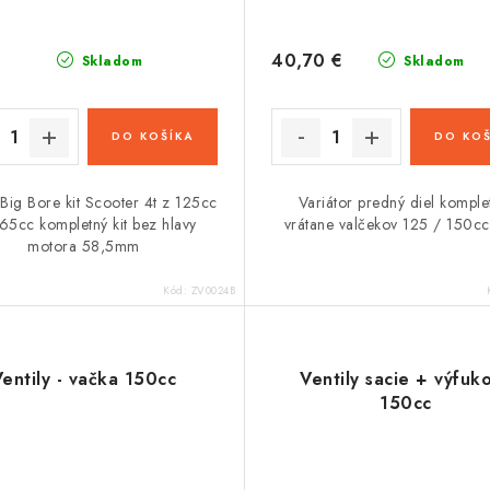
40,70 €
Skladom
Skladom
DO KOŠÍKA
DO KOŠ
Big Bore kit Scooter 4t z 125cc
Variátor predný diel komple
65cc kompletný kit bez hlavy
vrátane valčekov 125 / 150c
motora 58,5mm
Kód:
ZV0024B
entily - vačka 150cc
Ventily sacie + výfuk
150cc