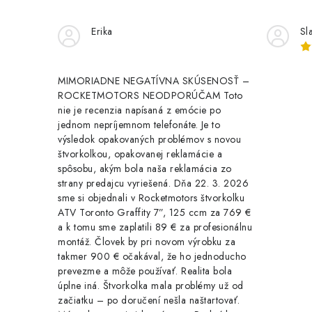
k
y
Erika
Sl
v
ý
MIMORIADNE NEGATÍVNA SKÚSENOSŤ –
ROCKETMOTORS NEODPORÚČAM Toto
p
nie je recenzia napísaná z emócie po
i
jednom nepríjemnom telefonáte. Je to
výsledok opakovaných problémov s novou
s
štvorkolkou, opakovanej reklamácie a
u
spôsobu, akým bola naša reklamácia zo
strany predajcu vyriešená. Dňa 22. 3. 2026
sme si objednali v Rocketmotors štvorkolku
ATV Toronto Graffity 7”, 125 ccm za 769 €
a k tomu sme zaplatili 89 € za profesionálnu
montáž. Človek by pri novom výrobku za
takmer 900 € očakával, že ho jednoducho
prevezme a môže používať. Realita bola
úplne iná. Štvorkolka mala problémy už od
začiatku – po doručení nešla naštartovať.