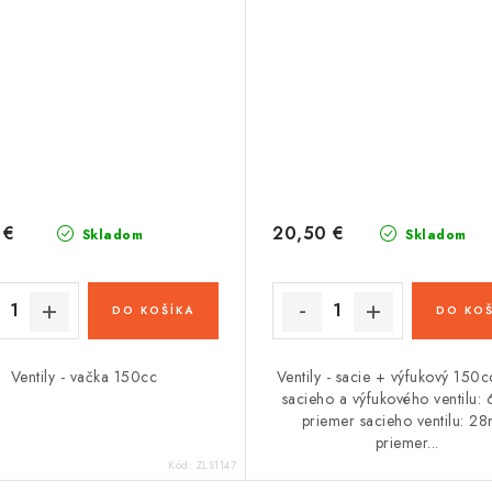
 €
20,50 €
Skladom
Skladom
DO KOŠÍKA
DO KOŠ
Ventily - vačka 150cc
Ventily - sacie + výfukový 150c
sacieho a výfukového ventilu
priemer sacieho ventilu: 2
priemer...
Kód:
ZLS1147