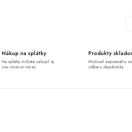
S
t
r
á
n
Nákup na splátky
Produkty sklad
k
Na splátky môžete zakúpiť aj
Možnosť expresného o
viac tovarov naraz.
odberu objednávky.
o
v
a
n
i
e