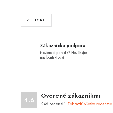
O
HORE
v
l
á
Zákaznícka podpora
d
Neviete si poradiť? Neváhajte
a
nás kontaktovať!
c
i
e
p
Overené zákazníkmi
r
4.6
246
recenzií.
Zobraziť všetky recenzie
v