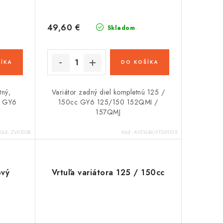
49,60 €
Skladom
ÍKA
DO KOŠÍKA
tný,
Variátor zadný diel kompletnú 125 /
c GY6
150cc GY6 125/150 152QMI /
157QMJ
Kód:
ZV0103B
Kód:
AY51649/STD01015
ový
Vrtuľa variátora 125 / 150cc