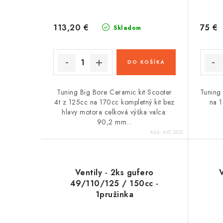
113,20 €
75 €
Skladom
DO KOŠÍKA
Tuning Big Bore Ceramic kit Scooter
Tuning 
4t z 125cc na 170cc kompletný kit bez
na 1
hlavy motora celková výška valca:
90,2 mm...
Kód:
AYC3522
Ventily - 2ks gufero
V
49/110/125 / 150cc -
1pružinka