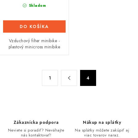
Skladom
DO KOŠÍKA
Vzduchový filter minibike -
plastový minicross minibike
O
S
1
4
t
v
r
l
á
á
n
d
k
a
o
c
Zákaznícka podpora
Nákup na splátky
v
i
Neviete si poradiť? Neváhajte
Na splátky môžete zakúpiť aj
a
nás kontaktovať!
viac tovarov naraz.
e