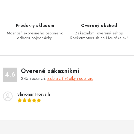
n
p
i
r
e
v
Produkty skladom
Overený obchod
k
Možnosť expresného osobného
Zákazníkmi overený eshop
y
odberu objednávky.
Rocketmotors.sk na Heuréka.sk!
v
ý
p
i
Overené zákazníkmi
4.6
s
245
recenzií.
Zobraziť všetky recenzie
u
Slavomir Horvath