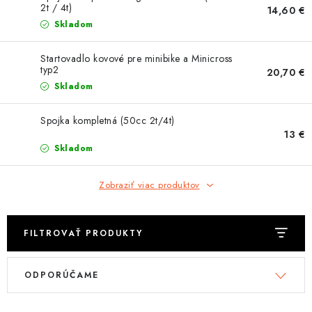
OBLEČENIE
2t / 4t)
14,60 €
Skladom
DARČEKY
Startovadlo kovové pre minibike a Minicross
typ2
20,70 €
NÁPLNE A KVAPALINY
Skladom
NÁHRADNÉ DIELY
Spojka kompletná (50cc 2t/4t)
13 €
MONTÁŽNE SLUŽBY
Skladom
ZNAČKY
Zobraziť viac produktov
Moja objednávka
Kontakt
Doprava a platba
FILTROVAŤ PRODUKTY
Návody na montáž
Rozbalené, zánovné a použité produkty
V
R
Bonusový systém
Nákup na splátky
ODPORÚČAME
ý
a
Reklamácia a vrátenie tovaru
Obchodné podmienky
p
d
Ochrana osobných údajov