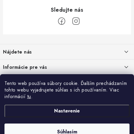
Z
á
Nájdete nás
p
ä
Informácie pre vás
t
i
Moja objednávka
TOP kategórie
Tento web používa súbory cookie. Ďalším prechádzaním
e
tohto webu vyjadrujete súhlas s ich používaním. Viac
Kontakt
Detské štvorkolky
informácií
tu
.
Facebook
Doprava a platba
Minicross
Nastavenie
Návody na montáž
Moto prilby
Rozbalené, zánovné a použité produkty
Moto rukavice
Súhlasím
Copyright 2026
ROCKETMOTORS
. Všetky práva vyhradené.