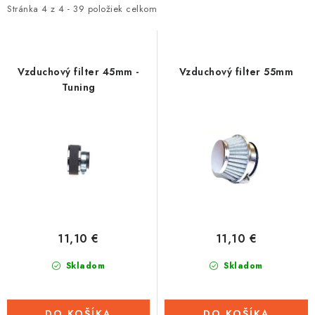
i
e
Stránka
4
z
4
-
39
položiek celkom
Tabuľky veľkostí odevov, prilieb a obuvi rôznych značiek
s
n
p
i
r
e
Vzduchový filter 45mm -
Vzduchový filter 55mm
o
p
Tuning
d
r
u
o
k
d
t
u
o
k
v
t
o
11,10 €
11,10 €
v
Skladom
Skladom
DO KOŠÍKA
DO KOŠÍKA