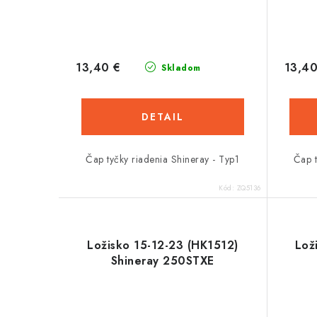
13,40 €
13,40
Skladom
DETAIL
Čap tyčky riadenia Shineray - Typ1
Čap t
Kód:
ZQ5136
Ložisko 15-12-23 (HK1512)
Lož
Shineray 250STXE