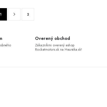
1
2
om
Overený obchod
sobného
Zákazníkmi overený eshop
Rocketmotors.sk na Heuréka.sk!