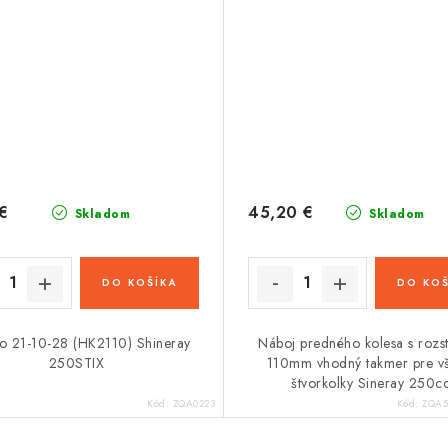
€
45,20 €
Skladom
Skladom
DO KOŠÍKA
DO KOŠ
ko 21-10-28 (HK2110) Shineray
Náboj predného kolesa s roz
250STIX
110mm vhodný takmer pre vš
štvorkolky Sineray 250c
Kód:
ZQA0223
Kód:
ZQA5