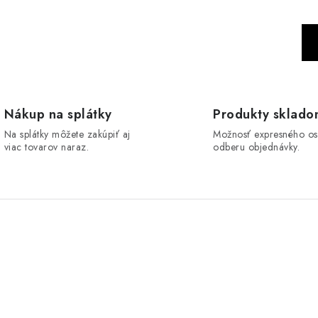
S
t
r
á
n
Nákup na splátky
Produkty sklad
k
Na splátky môžete zakúpiť aj
Možnosť expresného o
viac tovarov naraz.
odberu objednávky.
o
v
a
n
i
e