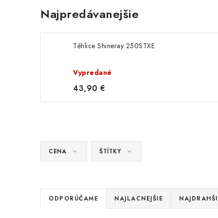
Najpredávanejšie
Těhlice Shineray 250STXE
Vypredané
43,90 €
CENA
ŠTÍTKY
R
ODPORÚČAME
NAJLACNEJŠIE
NAJDRAHŠI
a