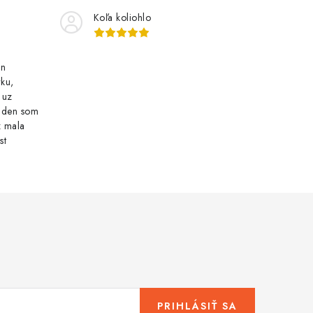
Koľa koliohlo
an
ku,
 uz
n den som
z mala
st
PRIHLÁSIŤ SA