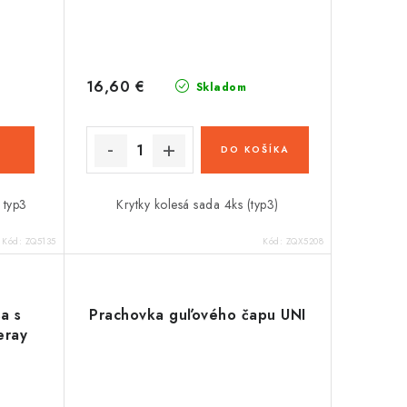
16,60 €
Skladom
DO KOŠÍKA
 typ3
Krytky kolesá sada 4ks (typ3)
Kód:
ZQ5135
Kód:
ZQX5208
a s
Prachovka guľového čapu UNI
eray