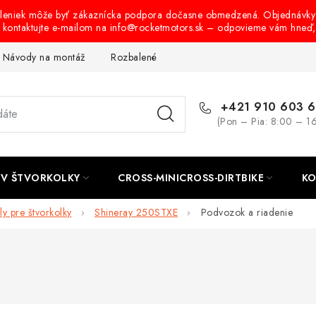
oleniek môže byť zákaznícka podpora dočasne obmedzená. Objednávky
s kontaktujte e-mailom na info@rocketmotors.sk – odpovieme vám hneď
Návody na montáž
Rozbalené, zánovné a použité produkty
B
+421 910 603 
(Pon – Pia: 8:00 – 1
TV ŠTVORKOLKY
CROSS-MINICROSS-DIRTBIKE
KO
ly pre štvorkolky
Shineray 250STXE
Podvozok a riadenie