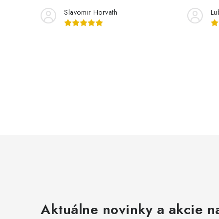
y
Slavomir Horvath
Lu
v
ý
p
i
s
u
Aktuálne novinky a akcie na