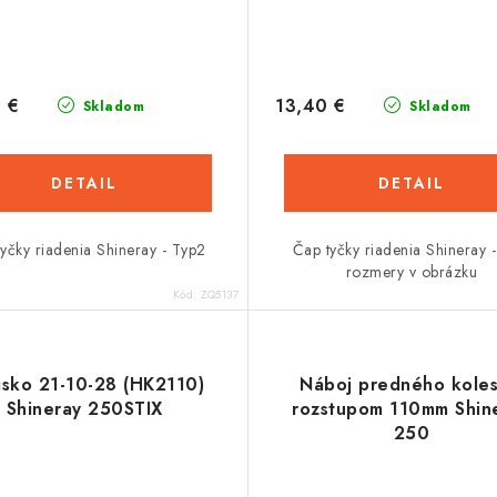
 €
13,40 €
Skladom
Skladom
DETAIL
DETAIL
yčky riadenia Shineray - Typ2
Čap tyčky riadenia Shineray -
rozmery v obrázku
Kód:
ZQ5137
isko 21-10-28 (HK2110)
Náboj predného koles
Shineray 250STIX
rozstupom 110mm Shin
250