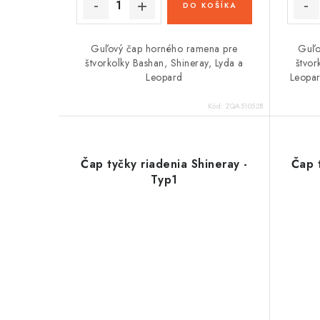
t
DO KOŠÍKA
o
o
v
v
Guľový čap horného ramena pre
Guľo
štvorkolky Bashan, Shineray, Lyda a
štvor
Leopard
Leopar
Kód:
ZQA51052B
Čap tyčky riadenia Shineray -
Čap t
Typ1