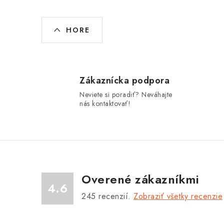
O
HORE
v
l
á
Zákaznícka podpora
d
Neviete si poradiť? Neváhajte
a
nás kontaktovať!
c
i
e
p
Overené zákazníkmi
r
4.6
245
recenzií.
Zobraziť všetky recenzie
v
k