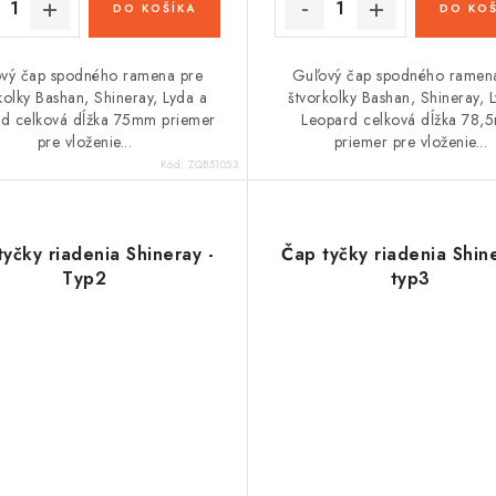
DO KOŠÍKA
DO KOŠ
vý čap spodného ramena pre
Guľový čap spodného ramen
kolky Bashan, Shineray, Lyda a
štvorkolky Bashan, Shineray, 
d celková dĺžka 75mm priemer
Leopard celková dĺžka 78
pre vloženie...
priemer pre vloženie...
Kód:
ZQB51053
yčky riadenia Shineray -
Čap tyčky riadenia Shine
Typ2
typ3