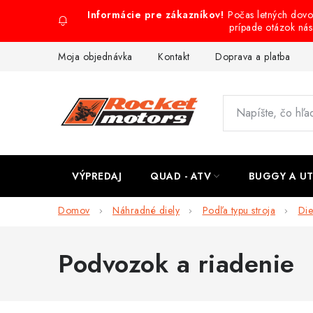
Prejsť
Počas letných dov
na
prípade otázok ná
obsah
Moja objednávka
Kontakt
Doprava a platba
VÝPREDAJ
QUAD - ATV
BUGGY A U
Domov
Náhradné diely
Podľa typu stroja
Die
Podvozok a riadenie