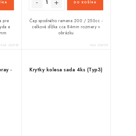
ÍKA
DO KOŠÍKA
a pre
Čap spodného ramena 200 / 250cc -
Lyda a
celková dĺžka cca 84mm rozmery v
,5mm
obrázku
Kód:
ZQ5128
Kód:
ZQ5129
ray -
Krytky kolesa sada 4ks (Typ3)