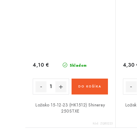
4,10 €
4,30 
Skladom
DO KOŠÍKA
Ložisko 15-12-23 (HK1512) Shineray
Ložis
250STXE
Kód:
ZQB0223