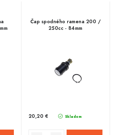
na
Čap spodného ramena 200 /
8mm
250cc - 84mm
20,20 €
Skladom