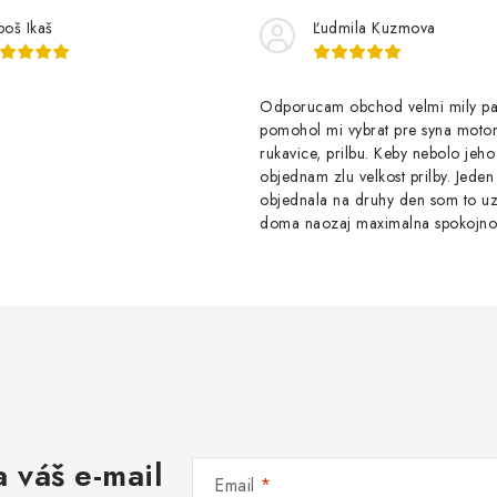
boš Ikaš
Ľudmila Kuzmova
Odporucam obchod velmi mily p
pomohol mi vybrat pre syna motor
rukavice, prilbu. Keby nebolo jeho
objednam zlu velkost prilby. Jede
objednala na druhy den som to u
doma naozaj maximalna spokojno
 váš e-mail
Email