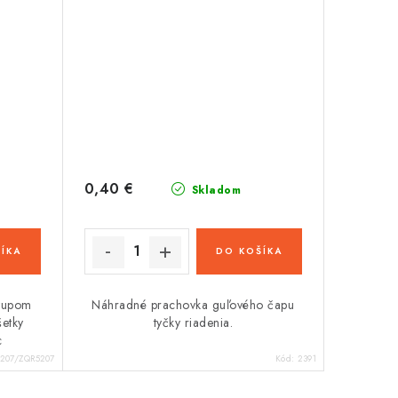
0,40 €
Skladom
ÍKA
DO KOŠÍKA
stupom
Náhradné prachovka guľového čapu
etky
tyčky riadenia.
c
207/ZQR5207
Kód:
2391