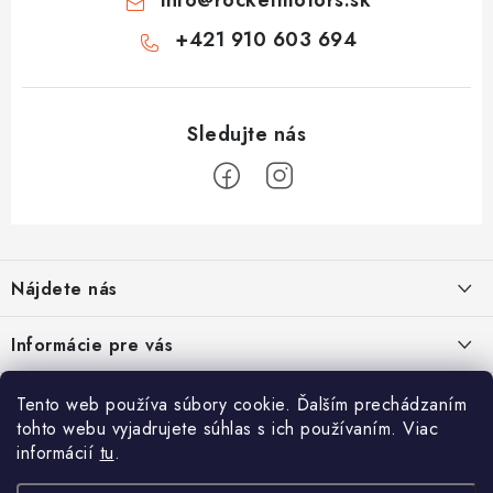
info
@
rocketmotors.sk
+421 910 603 694
Z
á
Nájdete nás
p
ä
Informácie pre vás
t
i
Moja objednávka
TOP kategórie
Tento web používa súbory cookie. Ďalším prechádzaním
e
tohto webu vyjadrujete súhlas s ich používaním. Viac
Kontakt
Detské štvorkolky
informácií
tu
.
Facebook
Doprava a platba
Minicross