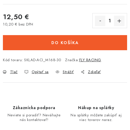
Tabuľky veľkostí odevov, prilieb a obuvi rôznych značiek
12,50 €
10,20 € bez DPH
Jednotková cena:
DO KOŠÍKA
Kód tovaru:
SKLAD-ACI_M168-30
Značka:
FLY RACING
Tlač
Opýtať sa
Strážiť
Zdieľať
Zákaznícka podpora
Nákup na splátky
Neviete si poradiť? Neváhajte
Na splátky môžete zakúpiť aj
nás kontaktovať!
viac tovarov naraz.