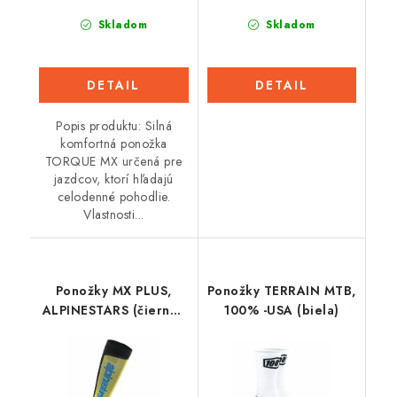
Skladom
Skladom
DETAIL
DETAIL
Popis produktu: Silná
komfortná ponožka
TORQUE MX určená pre
jazdcov, ktorí hľadajú
celodenné pohodlie.
Vlastnosti...
Ponožky MX PLUS,
Ponožky TERRAIN MTB,
ALPINESTARS (čierna/
100% -USA (biela)
červená fluo/žltá
fluo/modrá) 2026