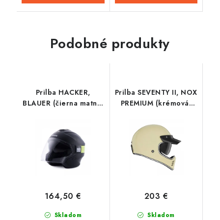
Podobné produkty
Prilba HACKER,
Prilba SEVENTY II, NOX
BLAUER (čierna matná,
PREMIUM (krémová)
žltá fluo)
2024
164,50 €
203 €
Skladom
Skladom