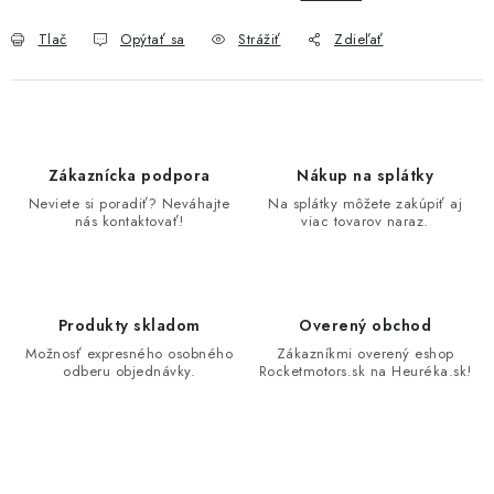
Tlač
Opýtať sa
Strážiť
Zdieľať
Zákaznícka podpora
Nákup na splátky
Neviete si poradiť? Neváhajte
Na splátky môžete zakúpiť aj
nás kontaktovať!
viac tovarov naraz.
Produkty skladom
Overený obchod
Možnosť expresného osobného
Zákazníkmi overený eshop
odberu objednávky.
Rocketmotors.sk na Heuréka.sk!