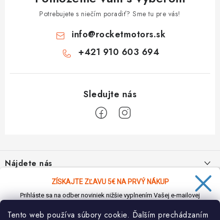
Potrebujete s niečím poradiť? Sme tu pre vás!
info
@
rocketmotors.sk
+421 910 603 694
Z
á
Nájdete nás
p
ä
ZÍSKAJTE ZĽAVU 5€ NA PRVÝ NÁKUP
Informácie pre vás
t
Prihláste sa na odber noviniek nižšie vyplnením Vašej e-mailovej
i
adresy a zľava Vám bude ihneď doručená e-mailom!
Moja objednávka
TOP kategórie
Tento web používa súbory cookie. Ďalším prechádzaním