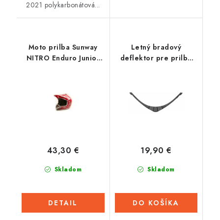
2021 polykarbonátová...
Moto prilba Sunway
Letný bradový
NITRO Enduro Junior
deflektor pre prilbu
PHX - červená
ST.501, AIROH
43,30 €
19,90 €
Skladom
Skladom
DETAIL
DO KOŠÍKA