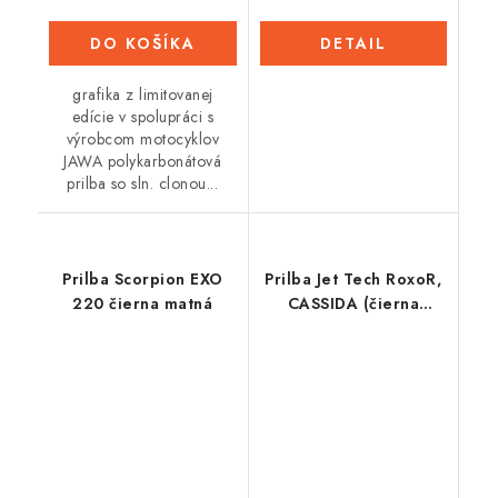
DO KOŠÍKA
DETAIL
grafika z limitovanej
edície v spolupráci s
výrobcom motocyklov
JAWA polykarbonátová
prilba so sln. clonou...
Prilba Scorpion EXO
Prilba Jet Tech RoxoR,
220 čierna matná
CASSIDA (čierna
matná/modrá/sivá/biela)
2023