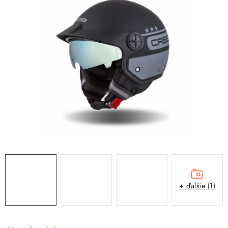
OBLEČENIE
DARČEKY
NÁPLNE A KVAPALINY
NÁHRADNÉ DIELY
MONTÁŽNE SLUŽBY
ZNAČKY
Moja objednávka
Kontakt
Doprava a platba
Návody na montáž
Rozbalené, zánovné a použité produkty
+ ďalšie (1)
Bonusový systém
Nákup na splátky
Reklamácia a vrátenie tovaru
Obchodné podmienky
Ochrana osobných údajov