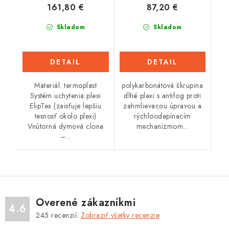
161,80 €
87,20 €
Skladom
Skladom
DETAIL
DETAIL
Materiál: termoplast
polykarbonátová škrupina
Systém uchytenia plexi
dlhé plexi s antifog proti
ElipTex (zaisťuje lepšiu
zahmlievacou úpravou a
tesnosť okolo plexi)
rýchloodepínacím
Vnútorná dymová clona
mechanizmom...
–...
Overené zákazníkmi
4.6
245
recenzií.
Zobraziť všetky recenzie