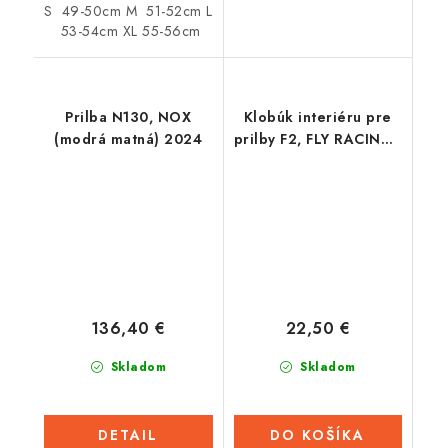
S 49-50cm M 51-52cm L
53-54cm XL 55-56cm
Prilba N130, NOX
Klobúk interiéru pre
(modrá matná) 2024
prilby F2, FLY RACING -
USA
136,40 €
22,50 €
Skladom
Skladom
DETAIL
DO KOŠÍKA