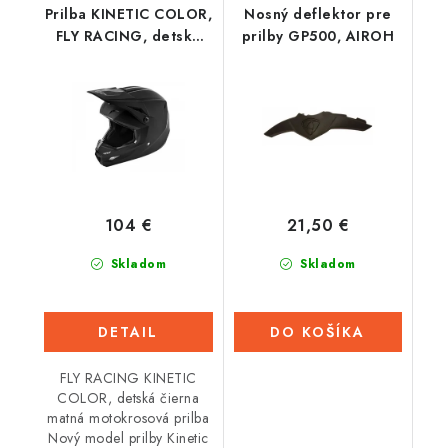
Prilba KINETIC COLOR,
Nosný deflektor pre
FLY RACING, detská
prilby GP500, AIROH
(čierna/matná)
104 €
21,50 €
Skladom
Skladom
DETAIL
DO KOŠÍKA
FLY RACING KINETIC
COLOR, detská čierna
matná motokrosová prilba
Nový model prilby Kinetic