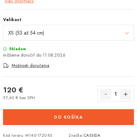
Viac informácií
Tabuľky veľkostí odevov, prilieb a obuvi rôznych značiek
Velikost
Skladom
11.08.2026
Možnosti doručenia
120 €
97,60 € bez DPH
Jednotková cena:
DO KOŠÍKA
Kód tovaru:
M140-1720-XS
Značka:
CASSIDA