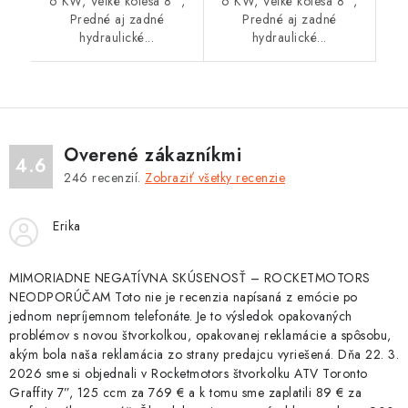
6 KW, Veľké kolesá 8 ",
6 KW, Veľké kolesá 8 ",
Predné aj zadné
Predné aj zadné
hydraulické...
hydraulické...
Overené zákazníkmi
4.6
246
recenzií.
Zobraziť všetky recenzie
Erika
MIMORIADNE NEGATÍVNA SKÚSENOSŤ – ROCKETMOTORS
NEODPORÚČAM Toto nie je recenzia napísaná z emócie po
jednom nepríjemnom telefonáte. Je to výsledok opakovaných
problémov s novou štvorkolkou, opakovanej reklamácie a spôsobu,
akým bola naša reklamácia zo strany predajcu vyriešená. Dňa 22. 3.
2026 sme si objednali v Rocketmotors štvorkolku ATV Toronto
Graffity 7”, 125 ccm za 769 € a k tomu sme zaplatili 89 € za