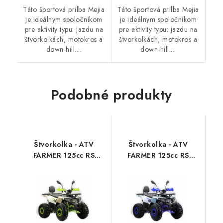
Táto športová prilba Mejia
Táto športová prilba Mejia
je ideálnym spoločníkom
je ideálnym spoločníkom
pre aktivity typu: jazdu na
pre aktivity typu: jazdu na
štvorkolkách, motokros a
štvorkolkách, motokros a
down-hill....
down-hill....
Podobné produkty
Štvorkolka - ATV
Štvorkolka - ATV
FARMER 125cc RS
FARMER 125cc RS
Edition PLUS - 3G -
Edition PLUS - 3G -
Bielo-zelená
Bielo-modrá