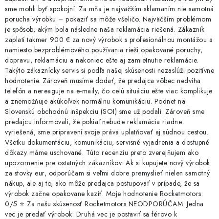
sme mohli byť spokojní. Za mňa je najväčším sklamaním nie samotná
porucha výrobku – pokaziť sa môže všeličo. Najväčším problémom
je spôsob, akým bola následne naša reklamácia riešená. Zákazník
zaplatí takmer 900 € za nový výrobok s profesionálnou montážou a
namiesto bezproblémového používania rieši opakované poruchy,
dopravu, reklamáciu a nakoniec ešte aj zamietnutie reklamácie.
Takýto zákaznícky servis si podľa našej skúsenosti nezaslúži pozitívne
hodnotenie. Zároveň musíme dodať, že predajca vôbec nedvíha
telefón a nereaguje na e-maily, čo celú situáciu ešte viac komplikuje
a znemožňuje akúkoľvek normálnu komunikáciu. Podnet na
Slovenskú obchodnú inšpekciu (SOI) sme už podali. Zároveň sme
predajcu informovali, že pokiaľ nebude reklamácia riadne
vyriešená, sme pripravení svoje práva uplatňovať aj súdnou cestou.
Všetku dokumentáciu, komunikáciu, servisné vyjadrenia a dostupné
dôkazy máme uschované. Túto recenziu preto zverejňujem ako
upozornenie pre ostatných zákazníkov: Ak si kupujete nový výrobok
za stovky eur, odporúčam si veľmi dobre premyslieť nielen samotný
nákup, ale aj to, ako môže predajca postupovať v prípade, že sa
výrobok začne opakovane kaziť. Moje hodnotenie Rocketmotors:
0/5 ⭐ Za našu skúsenosť Rocketmotors NEODPORÚČAM. Jedna
vec je predať výrobok. Druhá vec je postaviť sa férovo k