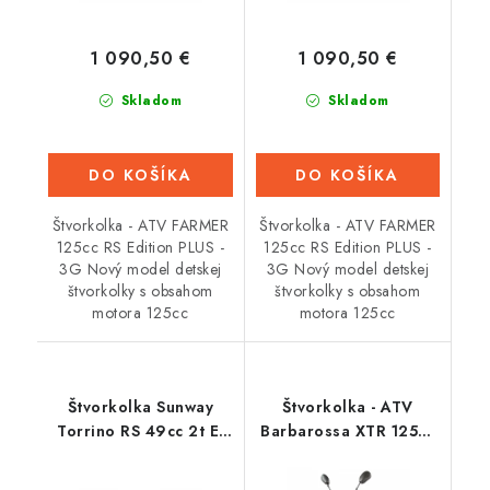
1 090,50 €
1 090,50 €
Skladom
Skladom
DO KOŠÍKA
DO KOŠÍKA
Štvorkolka - ATV FARMER
Štvorkolka - ATV FARMER
125cc RS Edition PLUS -
125cc RS Edition PLUS -
3G Nový model detskej
3G Nový model detskej
štvorkolky s obsahom
štvorkolky s obsahom
motora 125cc
motora 125cc
Štvorkolka Sunway
Štvorkolka - ATV
Torrino RS 49cc 2t E-
Barbarossa XTR 125cc
START (15mm tuning
7" - Červená
karburátor) - Zelená