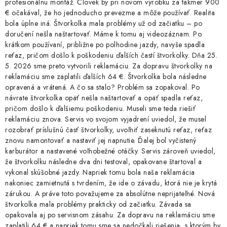
profesionálnu montáž. Človek by pri novom výrobku za takmer 900
€ očakával, že ho jednoducho prevezme a môže používať. Realita
bola úplne iná. Štvorkolka mala problémy už od začiatku – po
doručení nešla naštartovať. Máme k tomu aj videozáznam. Po
krátkom používaní, približne po polhodine jazdy, navyše spadla
reťaz, pričom došlo k poškodeniu ďalších častí štvorkolky. Dňa 25.
5. 2026 sme preto vytvorili reklamáciu. Za dopravu štvorkolky na
reklamáciu sme zaplatili ďalších 64 €. Štvorkolka bola následne
opravená a vrátená. A čo sa stalo? Problém sa zopakoval. Po
návrate štvorkolka opäť nešla naštartovať a opäť spadla reťaz,
pričom došlo k ďalšiemu poškodeniu. Museli sme teda riešiť
reklamáciu znova. Servis vo svojom vyjadrení uviedol, že musel
rozobrať príslušnú časť štvorkolky, uvoľniť zaseknutú reťaz, reťaz
znovu namontovať a nastaviť jej napnutie. Ďalej bol vyčistený
karburátor a nastavené voľnobežné otáčky. Servis zároveň uviedol,
že štvorkolku následne dva dni testoval, opakovane štartoval a
vykonal skúšobné jazdy. Napriek tomu bola naša reklamácia
nakoniec zamietnutá s tvrdením, že ide o závadu, ktorá nie je krytá
zárukou. A práve toto považujeme za absolútne neprijateľné. Nová
štvorkolka mala problémy prakticky od začiatku. Závada sa
opakovala aj po servisnom zásahu. Za dopravu na reklamáciu sme
zaplatili 64 € a napriek tomu sme sa nedočkali riešenia, s ktorým by