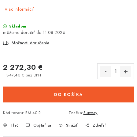
Tabuľky veľkostí odevov, prilieb a obuvi rôznych značiek
Viac informácií
Skladom
11.08.2026
Možnosti doručenia
2 272,30 €
1 847,40 € bez DPH
Jednotková cena:
DO KOŠÍKA
Kód tovaru:
BM-40-R
Značka:
Sunway
Tlač
Opýtať sa
Strážiť
Zdieľať