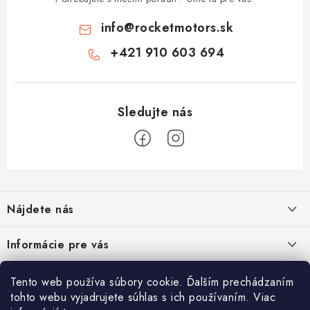
info
@
rocketmotors.sk
+421 910 603 694
Z
á
Nájdete nás
p
ä
ZÍSKAJTE ZĽAVU 5€ NA PRVÝ NÁKUP
Informácie pre vás
t
Prihláste sa na odber noviniek nižšie vyplnením Vašej e-mailovej
i
adresy a zľava Vám bude ihneď doručená e-mailom!
Moja objednávka
TOP kategórie
Tento web používa súbory cookie. Ďalším prechádzaním
e
tohto webu vyjadrujete súhlas s ich používaním. Viac
Kontakt
Detské štvorkolky