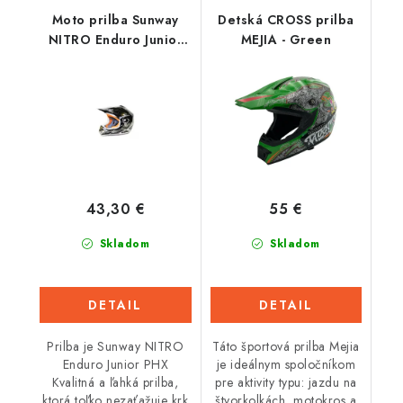
Moto prilba Sunway
Detská CROSS prilba
NITRO Enduro Junior
MEJIA - Green
PHX - čierna matná
43,30 €
55 €
Skladom
Skladom
DETAIL
DETAIL
Prilba je Sunway NITRO
Táto športová prilba Mejia
Enduro Junior PHX
je ideálnym spoločníkom
Kvalitná a ľahká prilba,
pre aktivity typu: jazdu na
ktorá toľko nezaťažuje krk
štvorkolkách, motokros a