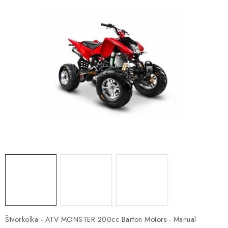
OBLEČENIE
DARČEKY
NÁPLNE A KVAPALINY
NÁHRADNÉ DIELY
MONTÁŽNE SLUŽBY
ZNAČKY
Moja objednávka
Kontakt
Doprava a platba
Návody na montáž
Rozbalené, zánovné a použité produkty
Bonusový systém
Nákup na splátky
Reklamácia a vrátenie tovaru
Obchodné podmienky
Štvorkolka - ATV MONSTER 200cc Barton Motors - Manual
Ochrana osobných údajov