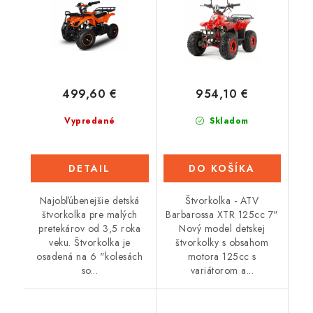
499,60 €
954,10 €
Vypredané
Skladom
DETAIL
DO KOŠÍKA
Najobľúbenejšie detská
Štvorkolka - ATV
štvorkolka pre malých
Barbarossa XTR 125cc 7"
pretekárov od 3,5 roka
Nový model detskej
veku. Štvorkolka je
štvorkolky s obsahom
osadená na 6 "kolesách
motora 125cc s
so...
variátorom a...