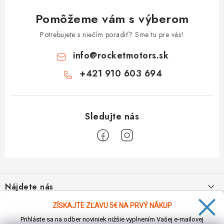
Pomôžeme vám s výberom
Potrebujete s niečím poradiť? Sme tu pre vás!
info
@
rocketmotors.sk
+421 910 603 694
Z
á
Nájdete nás
p
ä
ZÍSKAJTE ZĽAVU 5€ NA PRVÝ NÁKUP
Informácie pre vás
t
Prihláste sa na odber noviniek nižšie vyplnením Vašej e-mailovej