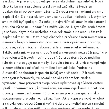
zárukou. A práve toto považujeme za absolútne neprijateľné. Nová
štvorkolka mala problémy prakticky od začiatku. Závada sa
opakovala aj po servisnom zásahu. Za dopravu na reklamáciu sme
zaplatili 64 € a napriek tomu sme sa nedočkali riešenia, s ktorým by
sme mohli byť spokojní. Za mňa je najväčším sklamaním nie samotná
porucha výrobku – pokaziť sa môže všeličo. Najväčším problémom
je spôsob, akým bola následne naša reklamácia riešená. Zákazník
zaplatí takmer 900 € za nový výrobok s profesionálnou montážou a
namiesto bezproblémového používania rieši opakované poruchy,
dopravu, reklamáciu a nakoniec ešte aj zamietnutie reklamácie.
Takýto zákaznícky servis si podľa našej skúsenosti nezaslúži pozitívne
hodnotenie. Zároveň musíme dodať, že predajca vôbec nedvíha
telefón a nereaguje na e-maily, čo celú situáciu ešte viac komplikuje
a znemožňuje akúkoľvek normálnu komunikáciu. Podnet na
Slovenskú obchodnú inšpekciu (SOI) sme už podali. Zároveň sme
predajcu informovali, že pokiaľ nebude reklamácia riadne
vyriešená, sme pripravení svoje práva uplatňovať aj súdnou cestou.
Všetku dokumentáciu, komunikáciu, servisné vyjadrenia a dostupné
dôkazy máme uschované. Túto recenziu preto zverejňujem ako
upozornenie pre ostatných zákazníkov: Ak si kupujete nový výrobok
za stovky eur, odporúčam si veľmi dobre premyslieť nielen samotný
nákup, ale aj to, ako môže predajca postupovať v prípade, že sa