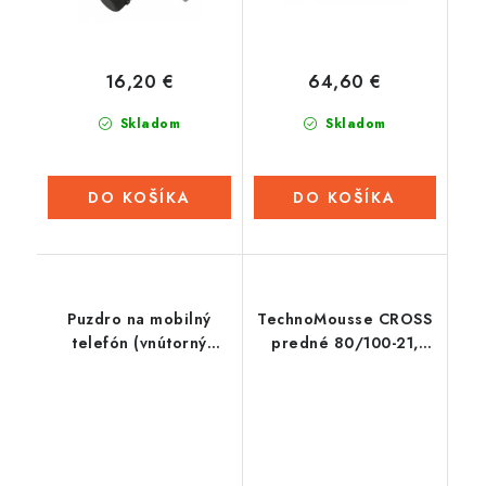
16,20 €
64,60 €
Skladom
Skladom
DO KOŠÍKA
DO KOŠÍKA
Puzdro na mobilný
TechnoMousse CROSS
telefón (vnútorný
predné 80/100-21,
rozmery 160 x 90 x 20
TechnoMousse (BLACK
mm), Q-TECH
SERIES, štandardná
zmes)