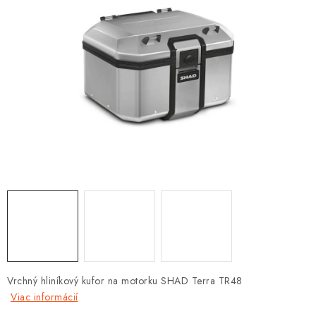
OBLEČENIE
DARČEKY
NÁPLNE A KVAPALINY
NÁHRADNÉ DIELY
MONTÁŽNE SLUŽBY
ZNAČKY
Moja objednávka
Kontakt
Doprava a platba
Návody na montáž
Rozbalené, zánovné a použité produkty
Bonusový systém
Nákup na splátky
Vrchný hliníkový kufor na motorku SHAD Terra TR48
Reklamácia a vrátenie tovaru
Obchodné podmienky
Viac informácií
Ochrana osobných údajov