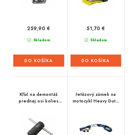
259,90 €
51,70 €
Skladom
Skladom
DO KOŠÍKA
DO KOŠÍKA
Kľúč na demontáž
řetězový zámek na
prednej osi kolies
motocykl Heavy Duty,
Ducati (vnútorný
OXFORD (délka 2 m)
priemer 30 mm),
BIKESERVICE