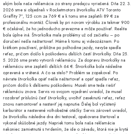
akým bola naša reklamácia zo strany predajcu vyriešená. Dňa 22. 3.
2026 sme si objednali v Rocketmotors štvorkolku ATV Toronto
Graffity 7”, 125 ccm za 769 € a k tomu sme zaplatili 89 € za
profesionálnu montáž. Človek by pri novom výrobku za takmer 900
€ očakával, že ho jednoducho prevezme a môže používať. Realita
bola úplne iná. Štvorkolka mala problémy už od začiatku – po
doručení nešla naštartovať. Máme k tomu aj videozáznam. Po
krátkom používaní, približne po polhodine jazdy, navyše spadla
reťaz, pričom došlo k poškodeniu ďalších častí štvorkolky. Dňa 25.
5. 2026 sme preto vytvorili reklamáciu. Za dopravu štvorkolky na
reklamáciu sme zaplatili ďalších 64 €. Štvorkolka bola následne
opravená a vrátená. A čo sa stalo? Problém sa zopakoval. Po
návrate štvorkolka opäť nešla naštartovať a opäť spadla reťaz,
pričom došlo k ďalšiemu poškodeniu. Museli sme teda riešiť
reklamáciu znova. Servis vo svojom vyjadrení uviedol, že musel
rozobrať príslušnú časť štvorkolky, uvoľniť zaseknutú reťaz, reťaz
znovu namontovať a nastaviť jej napnutie. Ďalej bol vyčistený
karburátor a nastavené voľnobežné otáčky. Servis zároveň uviedol,
že štvorkolku následne dva dni testoval, opakovane štartoval a
vykonal skúšobné jazdy. Napriek tomu bola naša reklamácia
nakoniec zamietnutá s tvrdením, že ide o závadu, ktorá nie je krytá