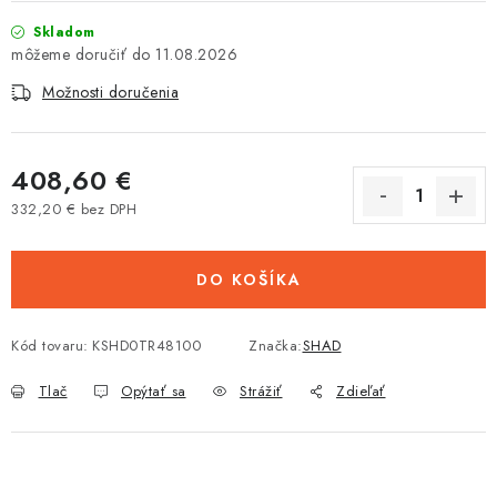
Tabuľky veľkostí odevov, prilieb a obuvi rôznych značiek
Skladom
11.08.2026
Možnosti doručenia
408,60 €
332,20 € bez DPH
Jednotková cena:
DO KOŠÍKA
Kód tovaru:
KSHD0TR48100
Značka:
SHAD
Tlač
Opýtať sa
Strážiť
Zdieľať