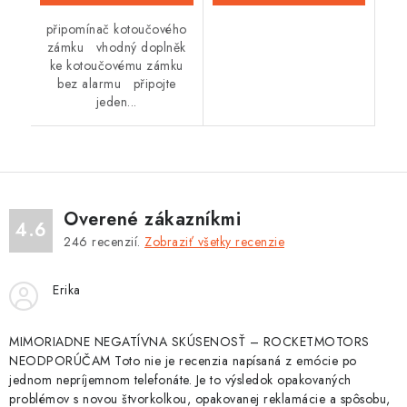
připomínač kotoučového
zámku vhodný doplněk
ke kotoučovému zámku
bez alarmu připojte
jeden...
Overené zákazníkmi
4.6
246
recenzií.
Zobraziť všetky recenzie
Erika
MIMORIADNE NEGATÍVNA SKÚSENOSŤ – ROCKETMOTORS
NEODPORÚČAM Toto nie je recenzia napísaná z emócie po
jednom nepríjemnom telefonáte. Je to výsledok opakovaných
problémov s novou štvorkolkou, opakovanej reklamácie a spôsobu,