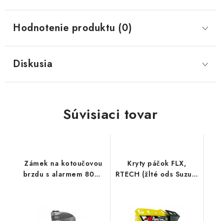
Hodnotenie produktu (0)
Diskusia
Súvisiaci tovar
Zámek na kotoučovou
Kryty páčok FLX,
brzdu s alarmem 8008
RTECH (žlté ods Suzuki
Granit Detecto X Plus
RMZ, 4 varianty v 1, vr.
2.0 (průměr třmenu 16
montážnej sady)
mm), ABUS