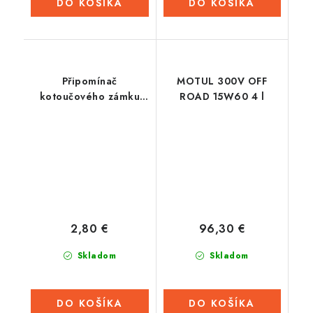
DO KOŠÍKA
DO KOŠÍKA
Připomínač
MOTUL 300V OFF
kotoučového zámku
ROAD 15W60 4 l
MINI MINDER CABLE,
OXFORD (reflexní
žlutý, průměr lanka 2,5
mm, 1 ks, balený sáčku
se zdrhovadlem)
2,80 €
96,30 €
Skladom
Skladom
DO KOŠÍKA
DO KOŠÍKA