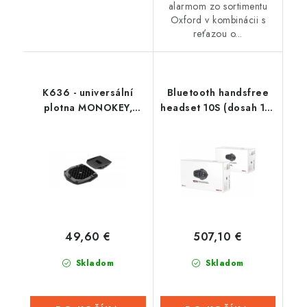
alarmom zo sortimentu
Oxford v kombinácii s
reťazou o...
K636 - universální
Bluetooth handsfree
plotna MONOKEY,
headset 10S (dosah 1,6
KAPPA (pro TOP CASE)
km), SENA (sada 2
jednotiek)
49,60 €
507,10 €
Skladom
Skladom