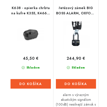
K638 - opierka chrbta
řetězový zámek BIG
na kufre K355, K466 a
BOSS ALARM, OXFORD
K400 KAPPA
(průměr čepu 16 mm,
délka 1,5 m)
45,50 €
244,90 €
Skladom
Skladom
DO KOŠÍKA
DO KOŠÍKA
alarm s výrazným
akustickým signálom
(100dB) nesilnejší zámok s